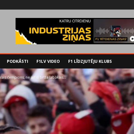
PODKĀSTI
F1LV VIDEO
F1 LĪDZJUTĒJU KLUBS
is čempions, ne arī šī brīža labākais...