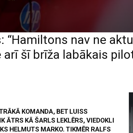
: “Hamiltons nav ne aktu
 arī šī brīža labākais pilo
ĀTRĀKĀ KOMANDA, BET LUISS
K ĀTRS KĀ ŠARLS LEKLĒRS, VIEDOKLI
EKS HELMUTS MARKO. TIKMĒR RALFS