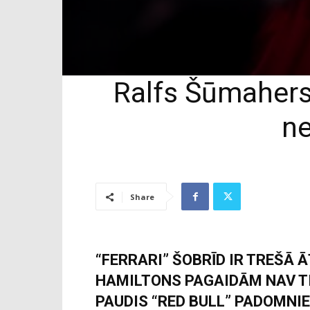
Ralfs Šūmahers
ne
Share
“FERRARI” ŠOBRĪD IR TREŠĀ 
HAMILTONS PAGAIDĀM NAV TI
PAUDIS “RED BULL” PADOMNI