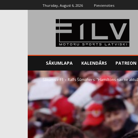
Thursday, August 6, 2026
Pievienoties
SĀKUMLAPA
KALENDĀRS
PATREON
Sākums
F1
Ralfs Šūmahers: "Hamiltons nav ne aktuāla