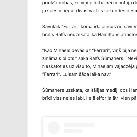
priekšrocības, ko viņi pilnībā neizmantoja
ja spēsim iegūt divas vai trīs sekundes desm
Savulaik “Ferrari” komandā piecus no saviem
brālis Ralfs neuzskata, ka Hamiltons atrastos 
“Kad Mihaels devās uz “Ferrari”, viņš bija ne
zināmais pilots,” saka Ralfs Šūmahers. “Nev
Neskatoties uz visu to, Mihaelam vajadzēja p
“Ferrari”. Luisam šāda laika nav.”
Šūmahers uzskata, ka Itālijas mediji dos H
brīdi viss neies labi, lielā eiforija ātri vien pā