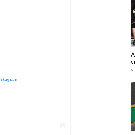
A
v
6.
nstagram