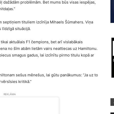
 dēļ dažādām problēmām. Bet mums būs visas iespējas,
itdaļas.”
 septiņiem tituliem izcīnīja Mihaels Šūmahers. Viņa
līdzīgā situācijā.
 tikai aktuālais F1 čempions, bet arī vislabākais
iena no šīm abām lietām vairs neattiecas uz Hamiltonu.
iecus smagus gadus, lai izcīnītu pirmo titulu kopā ar
amiltonam sešus mēnešus, lai gūtu panākumus: “Ja uz to
rvērsīsies kritikā.”
REKLĀMA