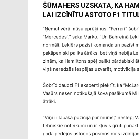
ŠŪMAHERS UZSKATA, KA HAMI
LAI IZCĪNĪTU ASTOTO F1 TITU
“Ņemot vērā mūsu aprēķinus, “Ferrari” šobrī
“Mercedes”,” saka Marko. “Un Bahreinā Leklē
normāli. Leklērs pazīst komanda un pazīst 
pakāpeniski palika ātrāks, bet viņš nebija Le
zinām, ka Hamiltons spēj palikt pārdabiski ātrā
viņš neredzēs iespējas uzvarēt, motivācija 
Šobrīd daudzi F1 eksperti piekrīt, ka “McLar
Vasūrs nesen notikušajā šova pasākumā Milān
ātrāki.
“Viņi ir labākā pozīcijā par mums,” neslēpj V
tehniskie noteikumi un ir kļuvis grūti panākt
gada pēdējos astoņos posmos mēs izcīnījām 