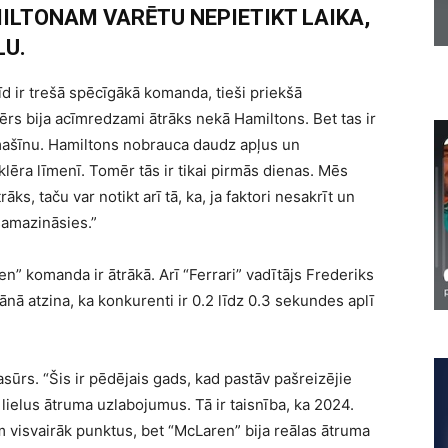
LTONAM VARĒTU NEPIETIKT LAIKA,
LU.
d ir trešā spēcīgākā komanda, tieši priekšā
rs bija acīmredzami ātrāks nekā Hamiltons. Bet tas ir
mašīnu. Hamiltons nobrauca daudz apļus un
klēra līmenī. Tomēr tās ir tikai pirmās dienas. Mēs
ks, taču var notikt arī tā, ka, ja faktori nesakrīt un
samazināsies.”
en” komanda ir ātrākā. Arī “Ferrari” vadītājs Frederiks
ā atzina, ka konkurenti ir 0.2 līdz 0.3 sekundes aplī
asūrs. “Šis ir pēdējais gads, kad pastāv pašreizējie
 lielus ātruma uzlabojumus. Tā ir taisnība, ka 2024.
visvairāk punktus, bet “McLaren” bija reālas ātruma