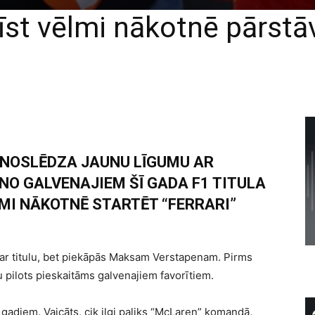
īst vēlmi nākotnē pārstāvē
 NOSLĒDZA JAUNU LĪGUMU AR
NO GALVENAJIEM ŠĪ GADA F1 TITULA
MI NĀKOTNĒ STARTĒT “FERRARI”
 par titulu, bet piekāpās Maksam Verstapenam. Pirms
u pilots pieskaitāms galvenajiem favorītiem.
gadiem. Vaicāts, cik ilgi paliks “McLaren” komandā,