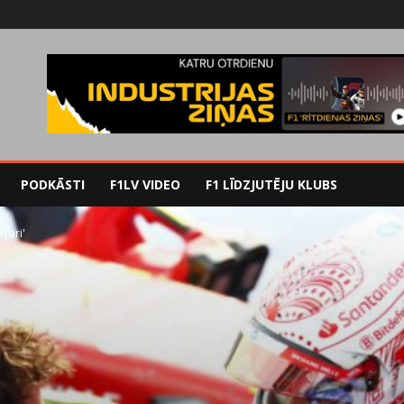
PODKĀSTI
F1LV VIDEO
F1 LĪDZJUTĒJU KLUBS
rrari'