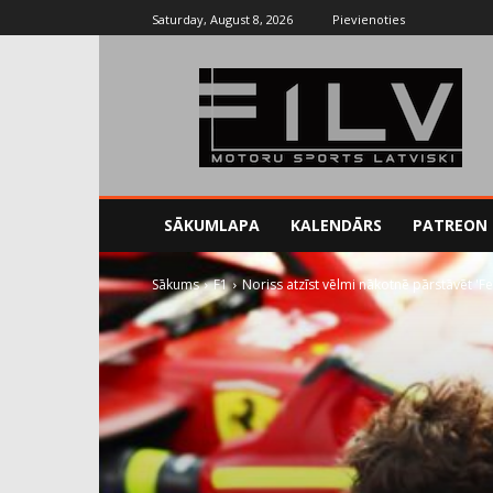
Saturday, August 8, 2026
Pievienoties
SĀKUMLAPA
KALENDĀRS
PATREON
Sākums
F1
Noriss atzīst vēlmi nākotnē pārstāvēt 'Fe