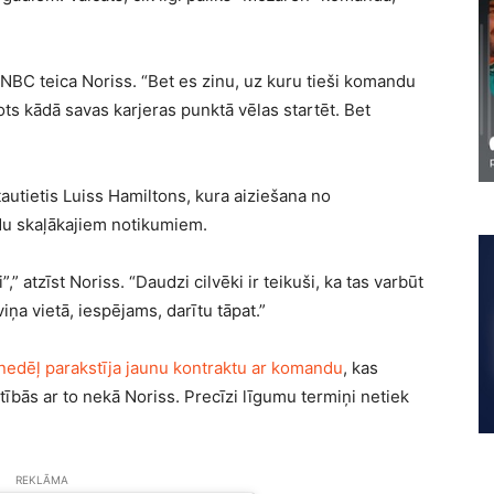
m NBC teica Noriss. “Bet es zinu, uz kuru tieši komandu
ots kādā savas karjeras punktā vēlas startēt. Bet
tautietis Luiss Hamiltons, kura aiziešana no
du skaļākajiem notikumiem.
”,” atzīst Noriss. “Daudzi cilvēki ir teikuši, ka tas varbūt
viņa vietā, iespējams, darītu tāpat.”
onedēļ parakstīja jaunu kontraktu ar komandu
, kas
stībās ar to nekā Noriss. Precīzi līgumu termiņi netiek
REKLĀMA