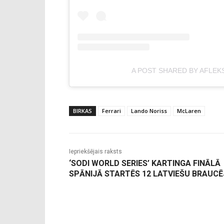
A POST SHARED BY AFLEK
BIRKAS
Ferrari
Lando Noriss
McLaren
Iepriekšējais raksts
‘SODI WORLD SERIES’ KARTINGA FINĀLĀ
SPĀNIJĀ STARTĒS 12 LATVIEŠU BRAUCĒ
-