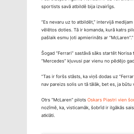
sportists savā atbildē bija izvairīgs.
“Es nevaru uz to atbildēt,” intervijā medija
vēlētos doties. Tā ir komanda, kurā katrs pil
pašlaik esmu ļoti apmierināts ar “McLaren”.”
Šogad “Ferrari” sastāvā sāks startēt Norisa 
“Mercedes” kļuvusi par vienu no pēdējo ga
“Tas ir foršs stāsts, ka viņš dodas uz “Ferrari
nav pareizs solis un tā tālāk, bet es, ja būtu 
Otrs “McLaren” pilots
Oskars Piastri vien š
nozīmē, ka, visticamāk, šobrīd ir ilgākās sai
atklāti.