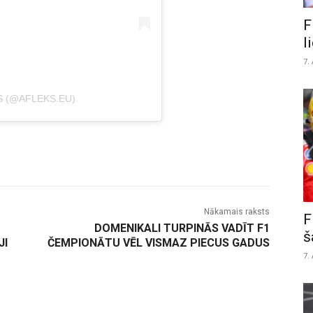
F
l
7.
S (@AFLEKS.EU)
Nākamais raksts
F
DOMENIKALI TURPINĀS VADĪT F1
š
JI
ČEMPIONĀTU VĒL VISMAZ PIECUS GADUS
7.