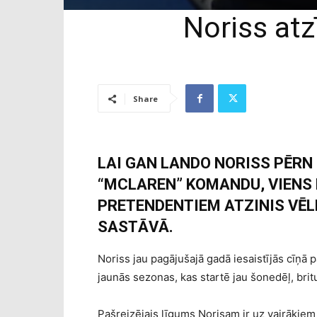
Noriss atz
Share
LAI GAN LANDO NORISS PĒRN
“MCLAREN” KOMANDU, VIENS 
PRETENDENTIEM ATZINIS VĒL
SASTĀVĀ.
Noriss jau pagājušajā gadā iesaistījās cīņā
jaunās sezonas, kas startē jau šonedēļ, brit
Pašreizējais līgums Norisam ir uz vairākiem 