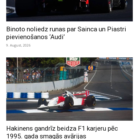
Binoto noliedz runas par Sainca un Piastri
pievienošanos ‘Audi’
9. August, 2026
Hakinens gandrīz beidza F1 karjeru pēc
1995. gada smagās avārijas