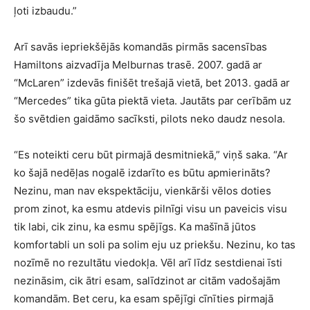
ļoti izbaudu.”
Arī savās iepriekšējās komandās pirmās sacensības
Hamiltons aizvadīja Melburnas trasē. 2007. gadā ar
“McLaren” izdevās finišēt trešajā vietā, bet 2013. gadā ar
“Mercedes” tika gūta piektā vieta. Jautāts par cerībām uz
šo svētdien gaidāmo sacīksti, pilots neko daudz nesola.
“Es noteikti ceru būt pirmajā desmitniekā,” viņš saka. “Ar
ko šajā nedēļas nogalē izdarīto es būtu apmierināts?
Nezinu, man nav ekspektāciju, vienkārši vēlos doties
prom zinot, ka esmu atdevis pilnīgi visu un paveicis visu
tik labi, cik zinu, ka esmu spējīgs. Ka mašīnā jūtos
komfortabli un soli pa solim eju uz priekšu. Nezinu, ko tas
nozīmē no rezultātu viedokļa. Vēl arī līdz sestdienai īsti
nezināsim, cik ātri esam, salīdzinot ar citām vadošajām
komandām. Bet ceru, ka esam spējīgi cīnīties pirmajā