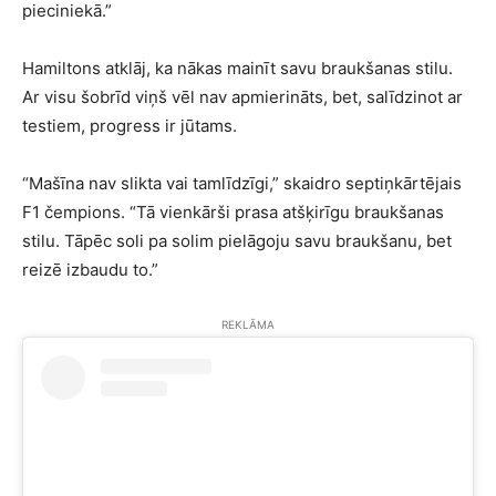
pieciniekā.”
Hamiltons atklāj, ka nākas mainīt savu braukšanas stilu.
Ar visu šobrīd viņš vēl nav apmierināts, bet, salīdzinot ar
testiem, progress ir jūtams.
“Mašīna nav slikta vai tamlīdzīgi,” skaidro septiņkārtējais
F1 čempions. “Tā vienkārši prasa atšķirīgu braukšanas
stilu. Tāpēc soli pa solim pielāgoju savu braukšanu, bet
reizē izbaudu to.”
REKLĀMA