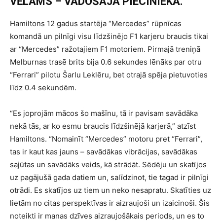
VĒLAMS – VADOŠAJĀ PIECINIEKĀ.
Hamiltons 12 gadus startēja “Mercedes” rūpnīcas
komandā un pilnīgi visu līdzšinējo F1 karjeru braucis tikai
ar “Mercedes” ražotajiem F1 motoriem. Pirmajā treniņā
Melburnas trasē brits bija 0.6 sekundes lēnāks par otru
“Ferrari” pilotu Šarlu Leklēru, bet otrajā spēja pietuvoties
līdz 0.4 sekundēm.
“Es joprojām mācos šo mašīnu, tā ir pavisam savādāka
nekā tās, ar ko esmu braucis līdzšinējā karjerā,” atzīst
Hamiltons. “Nomainīt “Mercedes” motoru pret “Ferrari”,
tas ir kaut kas jauns – savādākas vibrācijas, savādākas
sajūtas un savādāks veids, kā strādāt. Sēdēju un skatījos
uz pagājušā gada datiem un, salīdzinot, tie tagad ir pilnīgi
otrādi. Es skatījos uz tiem un neko nesapratu. Skatīties uz
lietām no citas perspektīvas ir aizraujoši un izaicinoši. Šis
noteikti ir manas dzīves aizraujošākais periods, un es to