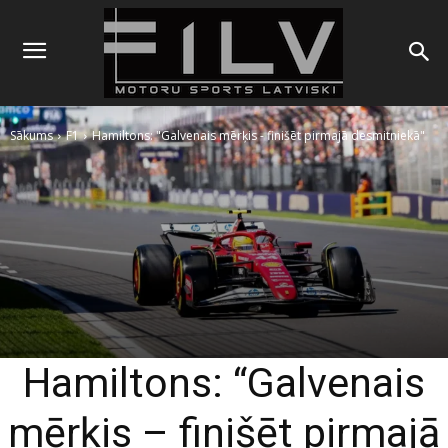
Sākums
F1
Hamiltons: "Galvenais mērķis - finišēt pirmajā desmitniekā"
Hamiltons: “Galvenais
mērķis – finišēt pirmajā