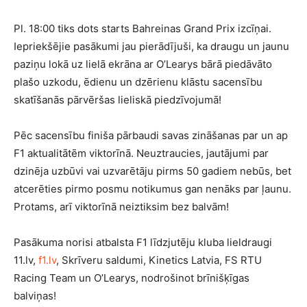
Pl. 18:00 tiks dots starts Bahreinas Grand Prix izcīņai.
Iepriekšējie pasākumi jau pierādījuši, ka draugu un jaunu
paziņu lokā uz lielā ekrāna ar O’Learys bārā piedāvāto
plašo uzkodu, ēdienu un dzērienu klāstu sacensību
skatīšanās pārvēršas lieliskā piedzīvojumā!
Pēc sacensību finiša pārbaudi savas zināšanas par un ap
F1 aktualitātēm viktorīnā. Neuztraucies, jautājumi par
dzinēja uzbūvi vai uzvarētāju pirms 50 gadiem nebūs, bet
atcerēties pirmo posmu notikumus gan nenāks par ļaunu.
Protams, arī viktorīnā neiztiksim bez balvām!
Pasākuma norisi atbalsta F1 līdzjutēju kluba lieldraugi
11.lv,
f1.lv
, Skrīveru saldumi, Kinetics Latvia, FS RTU
Racing Team un O’Learys, nodrošinot brīnišķīgas
balviņas!