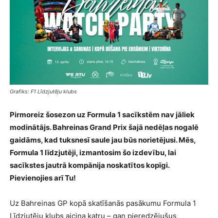
Grafiks: F1 Līdzjutēju klubs
Pirmoreiz šosezon uz Formula 1 sacīkstēm nav jāliek
modinātājs. Bahreinas Grand Prix šajā nedēļas nogalē
gaidāms, kad tuksnesī saule jau būs norietējusi. Mēs,
Formula 1 līdzjutēji, izmantosim šo izdevību, lai
sacīkstes jautrā kompānija noskatītos kopīgi.
Pievienojies arī Tu!
Uz Bahreinas GP kopā skatīšanās pasākumu Formula 1
Līdzjutēju klubs aicina katru – gan pieredzējušus