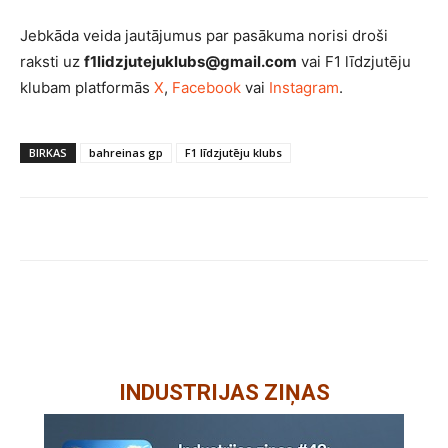
Jebkāda veida jautājumus par pasākuma norisi droši
raksti uz
f1lidzjutejuklubs@gmail.com
vai F1 līdzjutēju
klubam platformās
X
,
Facebook
vai
Instagram
.
BIRKAS
bahreinas gp
F1 līdzjutēju klubs
INDUSTRIJAS ZIŅAS