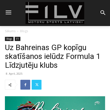
Sākums
Blogs
Blogs
F1
Uz Bahreinas GP kopīgu
skatīšanos ielūdz Formula 1
Līdzjutēju klubs
8. April, 2025