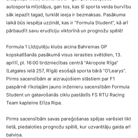
autosporta mīļotājus, gan tos, kas šī sporta veida burvību
sāk iepazīt tagad, turklāt ieeja ir bezmaksas. Pasākuma
laikā būs iespēja uzzināt, kas ir “Formula Student”, kā arī
pārbaudīt savu erudīciju viktorīnā un prognožu spēlē!
Formula 1 Līdzjutēju klubs aicina Bahreinas GP
kopskatīšanās pasākumā visus ierasties svētdien, 13.
aprīlī, pl. 16:00 tirdzniecības centrā “Akropole Rīga”
(Latgales ielā 257, Rīgā) esošajā sporta bārā “O’Learys”.
Pirms sacensībām ar aizraujošiem stāstiem par F1
paspārnē rīkotajām jauno inženieru sacensībām Formula
Student un gatavošanās ciklu pastāstīs FS RTU Racing
Team kapteine Elīza Ripa.
Pirms sacensībām savas pareģošanas spējas varēsiet likt
lietā, piedaloties prognožu spēlē, kur uzvarētāju gaida arī
balviņa.