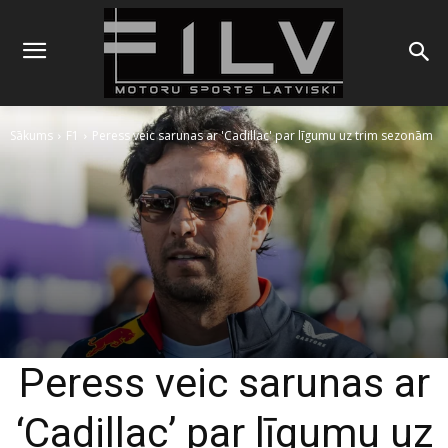
Sākums
F1
Peress veic sarunas ar 'Cadillac' par līgumu uz trim sezonām
Peress veic sarunas ar
‘Cadillac’ par līgumu uz