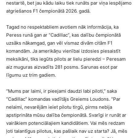
nestartē, bet jau kādu laiku tiek runāts par viņa iespējamo
atgriešanos F1 čempionātā 2026. gadā.
Tagad no respektabliem avotiem nāk informācija, ka
Peress runā gan ar “Cadillac”, kas dalību čempionātā
uzsāks nākamgad, gan vēl vismaz divām citām F1
komandām. Ja amerikāņu vienībai izdosies piesaistīt
meksikāni, tiks iegūts pilots ar lielu pieredzi – Peresam
aiz muguras aizvadīts 281 posms. Sarunas esot par
līgumu uz trim gadiem.
“Mums par laimi, ir pieejami daudzi labi piloti,” saka
“Cadillac” komandas vadītājs Greiems Loudons. “Par
nelaimi, nevarējām ieiet pilotu tirgū, pirms nebija
apstiprināta mūsu dalība čempionātā. Svarīgi ir runāt ar
vairākiem potenciālajiem kandidātiem. Vai mēs redzam
ļoti talantīgus pilotus, kas pašlaik nav uz starta? Jā, mēs