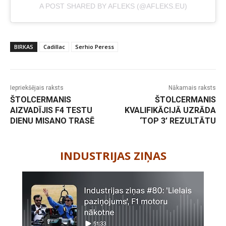
A POST SHARED BY AFLEKS (@AFLEKS.EU)
BIRKAS
Cadillac
Serhio Peress
Iepriekšējais raksts
Nākamais raksts
ŠTOLCERMANIS
ŠTOLCERMANIS
AIZVADĪJIS F4 TESTU
KVALIFIKĀCIJĀ UZRĀDA
DIENU MISANO TRASĒ
‘TOP 3’ REZULTĀTU
-
INDUSTRIJAS ZIŅAS