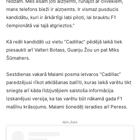
redzam. Mēs esam ļoti aizņemti, runājot ar cilvēkiem,
mans telefons bieži ir aizņemts. Ir vismaz pusducis
kandidātu, kuri ir ārkārtīgi labi piloti, lai brauktu F1
čempionātā vai tajā atgrieztos.”
Kā reāli kandidāti uz vietu “Cadillac” pēdējā laikā tiek
piesaukti arī Valteri Botass, Guanju Žou un pat Miks
Šūmahers.
Sestdienas vakarā Maiami posma ietvaros “Cadillac”
paredzējusi rīkot atklāšanas ballīti, kuras laikā varētu tikt
sniegta arī kāda līdzjutējiem saistoša informācija.
Izskanējusi versija, ka tas varētu būt nākamā gada F1
mašīnu krāsojums. Maiami šonedēļ ieradies arī Peress.
REKLĀMA