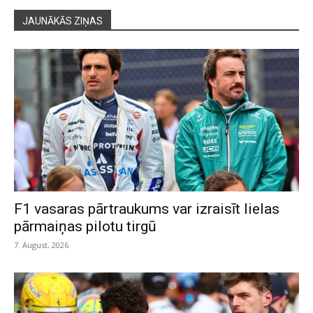
JAUNĀKĀS ZIŅAS
F1 vasaras pārtraukums var izraisīt lielas
pārmaiņas pilotu tirgū
7. August, 2026