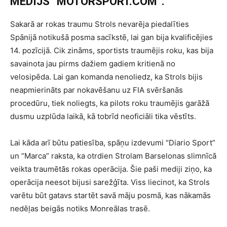
MEDIJS “MOTORSPORT.COM”.
Sakarā ar rokas traumu Strols nevarēja piedalīties
Spānijā notikušā posma sacīkstē, lai gan bija kvalificējies
14. pozīcijā. Cik zināms, sportists traumējis roku, kas bija
savainota jau pirms dažiem gadiem kritienā no
velosipēda. Lai gan komanda nenoliedz, ka Strols bijis
neapmierināts par nokavēšanu uz FIA svēršanās
procedūru, tiek noliegts, ka pilots roku traumējis garāžā
dusmu uzplūda laikā, kā tobrīd neoficiāli tika vēstīts.
Lai kāda arī būtu patiesība, spāņu izdevumi “Diario Sport”
un “Marca” raksta, ka otrdien Strolam Barselonas slimnīcā
veikta traumētās rokas operācija. Šie paši mediji ziņo, ka
operācija neesot bijusi sarežģīta. Viss liecinot, ka Strols
varētu būt gatavs startēt savā māju posmā, kas nākamās
nedēļas beigās notiks Monreālas trasē.