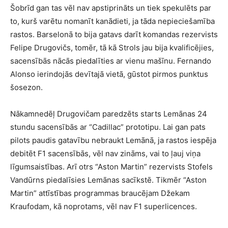
Šobrīd gan tas vēl nav apstiprināts un tiek spekulēts par
to, kurš varētu nomanīt kanādieti, ja tāda nepieciešamība
rastos. Barselonā to bija gatavs darīt komandas rezervists
Felipe Drugovičs, tomēr, tā kā Strols jau bija kvalificējies,
sacensībās nācās piedalīties ar vienu mašīnu. Fernando
Alonso ierindojās devītajā vietā, gūstot pirmos punktus
šosezon.
Nākamnedēļ Drugovičam paredzēts starts Lemānas 24
stundu sacensībās ar “Cadillac” prototipu. Lai gan pats
pilots paudis gatavību nebraukt Lemānā, ja rastos iespēja
debitēt F1 sacensībās, vēl nav zināms, vai to ļauj viņa
līgumsaistības. Arī otrs “Aston Martin” rezervists Stofels
Vandūrns piedalīsies Lemānas sacīkstē. Tikmēr “Aston
Martin” attīstības programmas braucējam Džekam
Kraufodam, kā noprotams, vēl nav F1 superlicences.