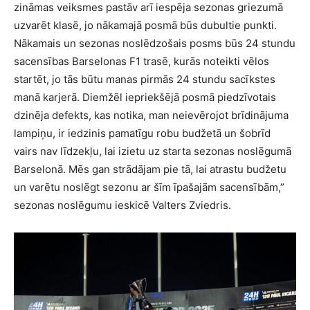
zināmas veiksmes pastāv arī iespēja sezonas griezumā
uzvarēt klasē, jo nākamajā posmā būs dubultie punkti.
Nākamais un sezonas noslēdzošais posms būs 24 stundu
sacensības Barselonas F1 trasē, kurās noteikti vēlos
startēt, jo tās būtu manas pirmās 24 stundu sacīkstes
manā karjerā. Diemžēl iepriekšējā posmā piedzīvotais
dzinēja defekts, kas notika, man neievērojot brīdinājuma
lampiņu, ir iedzinis pamatīgu robu budžetā un šobrīd
vairs nav līdzekļu, lai izietu uz starta sezonas noslēgumā
Barselonā. Mēs gan strādājam pie tā, lai atrastu budžetu
un varētu noslēgt sezonu ar šīm īpašajām sacensībām,”
sezonas noslēgumu ieskicē Valters Zviedris.