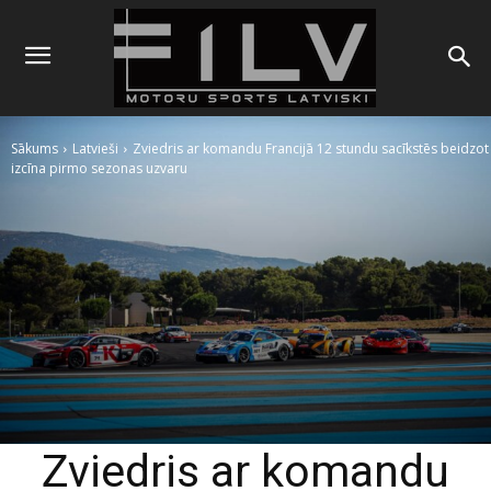
Sākums
Latvieši
Zviedris ar komandu Francijā 12 stundu sacīkstēs beidzot
izcīna pirmo sezonas uzvaru
Zviedris ar komandu