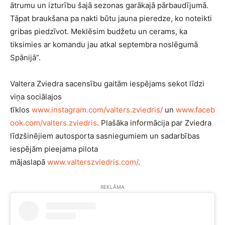
ātrumu un izturību šajā sezonas garākajā pārbaudījumā.
Tāpat braukšana pa nakti būtu jauna pieredze, ko noteikti
gribas piedzīvot. Meklēsim budžetu un cerams, ka
tiksimies ar komandu jau atkal septembra noslēgumā
Spānijā”.
Valtera Zviedra sacensību gaitām iespējams sekot līdzi
viņa sociālajos
tīklos
www.instagram.com/valters.zviedris/
un
www.faceb
ook.com/valters.zviedris
. Plašāka informācija par Zviedra
līdzšinējiem autosporta sasniegumiem un sadarbības
iespējām pieejama pilota
mājaslapā
www.valterszviedris.com/
.
REKLĀMA