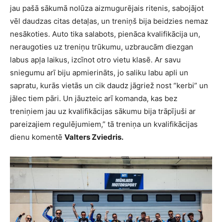
jau pašā sākumā nolūza aizmugurējais ritenis, sabojājot
vēl daudzas citas detaļas, un treniņš bija beidzies nemaz
nesākoties. Auto tika salabots, pienāca kvalifikācija un,
neraugoties uz treniņu trūkumu, uzbraucām diezgan
labus apļa laikus, izcīnot otro vietu klasē. Ar savu
sniegumu arī biju apmierināts, jo saliku labu apli un
sapratu, kurās vietās un cik daudz jāgriež nost “kerbi” un
jālec tiem pāri. Un jāuzteic arī komanda, kas bez
treniņiem jau uz kvalifikācijas sākumu bija trāpījuši ar
pareizajiem regulējumiem,” tā treniņa un kvalifikācijas
dienu komentē
Valters Zviedris.