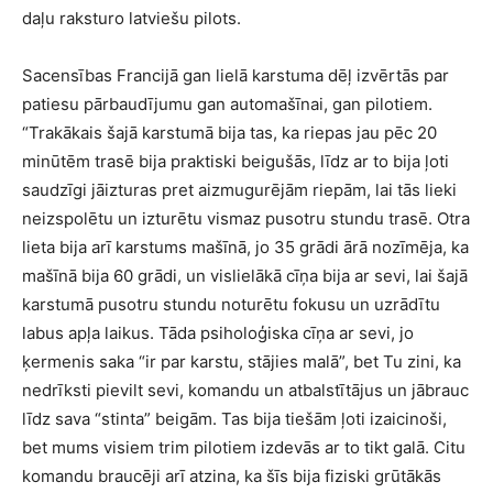
daļu raksturo latviešu pilots.
Sacensības Francijā gan lielā karstuma dēļ izvērtās par
patiesu pārbaudījumu gan automašīnai, gan pilotiem.
“Trakākais šajā karstumā bija tas, ka riepas jau pēc 20
minūtēm trasē bija praktiski beigušās, līdz ar to bija ļoti
saudzīgi jāizturas pret aizmugurējām riepām, lai tās lieki
neizspolētu un izturētu vismaz pusotru stundu trasē. Otra
lieta bija arī karstums mašīnā, jo 35 grādi ārā nozīmēja, ka
mašīnā bija 60 grādi, un vislielākā cīņa bija ar sevi, lai šajā
karstumā pusotru stundu noturētu fokusu un uzrādītu
labus apļa laikus. Tāda psiholoģiska cīņa ar sevi, jo
ķermenis saka “ir par karstu, stājies malā”, bet Tu zini, ka
nedrīksti pievilt sevi, komandu un atbalstītājus un jābrauc
līdz sava “stinta” beigām. Tas bija tiešām ļoti izaicinoši,
bet mums visiem trim pilotiem izdevās ar to tikt galā. Citu
komandu braucēji arī atzina, ka šīs bija fiziski grūtākās