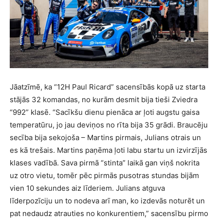
Jāatzīmē, ka “12H Paul Ricard” sacensībās kopā uz starta
stājās 32 komandas, no kurām desmit bija tieši Zviedra
“992” klasē. “Sacīkšu dienu pienāca ar ļoti augstu gaisa
temperatūru, jo jau deviņos no rīta bija 35 grādi. Braucēju
secība bija sekojoša – Martins pirmais, Julians otrais un
es kā trešais. Martins paņēma ļoti labu startu un izvirzījās
klases vadībā. Sava pirmā “stinta” laikā gan viņš nokrita
uz otro vietu, tomēr pēc pirmās pusotras stundas bijām
vien 10 sekundes aiz līderiem. Julians atguva
līderpozīciju un to nodeva arī man, ko izdevās noturēt un
pat nedaudz atrauties no konkurentiem,” sacensību pirmo