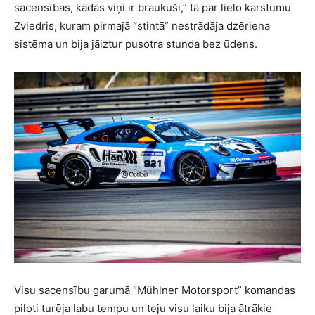
sacensības, kādās viņi ir braukuši,” tā par lielo karstumu
Zviedris, kuram pirmajā “stintā” nestrādāja dzēriena
sistēma un bija jāiztur pusotra stunda bez ūdens.
Visu sacensību garumā “Mühlner Motorsport” komandas
piloti turēja labu tempu un teju visu laiku bija ātrākie