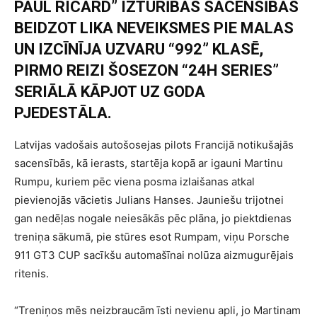
PAUL RICARD” IZTURĪBAS SACENSĪBĀS
BEIDZOT LIKA NEVEIKSMES PIE MALAS
UN IZCĪNĪJA UZVARU “992” KLASĒ,
PIRMO REIZI ŠOSEZON “24H SERIES”
SERIĀLĀ KĀPJOT UZ GODA
PJEDESTĀLA.
Latvijas vadošais autošosejas pilots Francijā notikušajās
sacensībās, kā ierasts, startēja kopā ar igauni Martinu
Rumpu, kuriem pēc viena posma izlaišanas atkal
pievienojās vācietis Julians Hanses. Jauniešu trijotnei
gan nedēļas nogale neiesākās pēc plāna, jo piektdienas
treniņa sākumā, pie stūres esot Rumpam, viņu Porsche
911 GT3 CUP sacīkšu automašīnai nolūza aizmugurējais
ritenis.
“Treniņos mēs neizbraucām īsti nevienu apli, jo Martinam