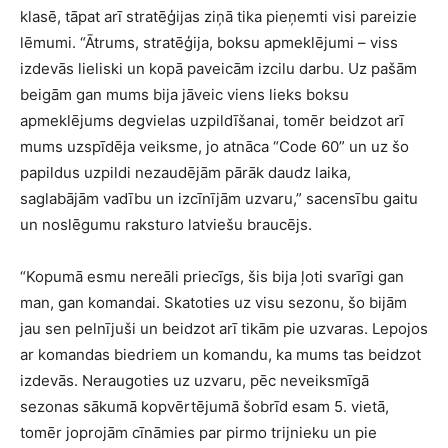
klasē, tāpat arī stratēģijas ziņā tika pieņemti visi pareizie
lēmumi. “Ātrums, stratēģija, boksu apmeklējumi – viss
izdevās lieliski un kopā paveicām izcilu darbu. Uz pašām
beigām gan mums bija jāveic viens lieks boksu
apmeklējums degvielas uzpildīšanai, tomēr beidzot arī
mums uzspīdēja veiksme, jo atnāca “Code 60” un uz šo
papildus uzpildi nezaudējām pārāk daudz laika,
saglabājām vadību un izcīnījām uzvaru,” sacensību gaitu
un noslēgumu raksturo latviešu braucējs.
“Kopumā esmu nereāli priecīgs, šis bija ļoti svarīgi gan
man, gan komandai. Skatoties uz visu sezonu, šo bijām
jau sen pelnījuši un beidzot arī tikām pie uzvaras. Lepojos
ar komandas biedriem un komandu, ka mums tas beidzot
izdevās. Neraugoties uz uzvaru, pēc neveiksmīgā
sezonas sākumā kopvērtējumā šobrīd esam 5. vietā,
tomēr joprojām cīnāmies par pirmo trijnieku un pie