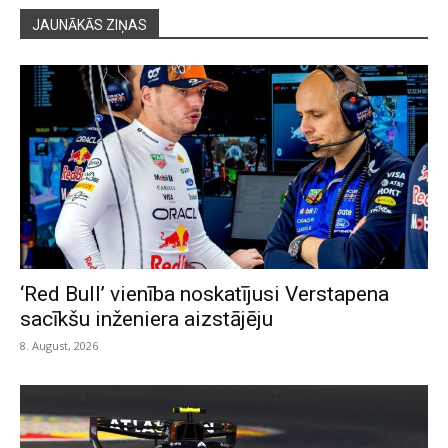
JAUNĀKĀS ZIŅAS
‘Red Bull’ vienība noskatījusi Verstapena
sacīkšu inženiera aizstājēju
8. August, 2026