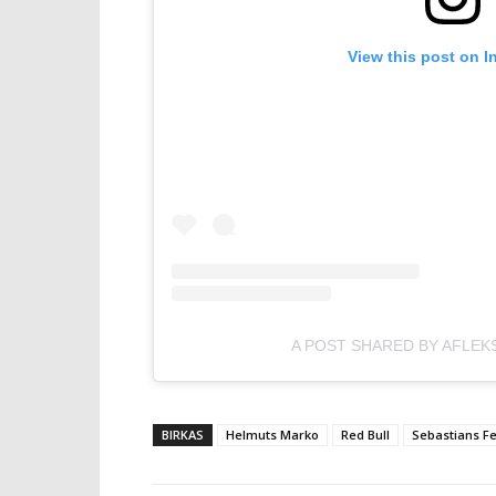
View this post on I
A POST SHARED BY AFLEK
BIRKAS
Helmuts Marko
Red Bull
Sebastians Fe