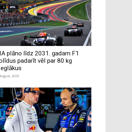
IA plāno līdz 2031. gadam F1
olīdus padarīt vēl par 80 kg
ieglākus
 August, 2026