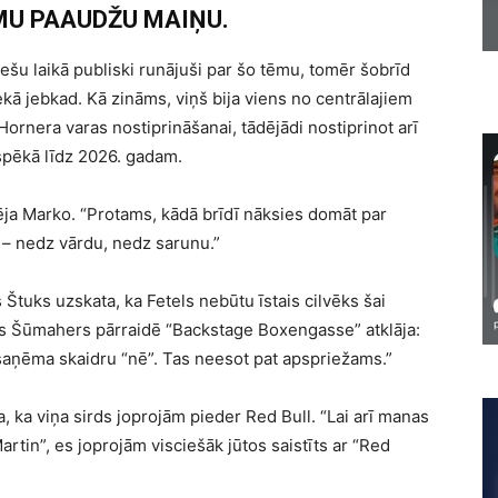
MU PAAUDŽU MAIŅU.
šu laikā publiski runājuši par šo tēmu, tomēr šobrīd
ā jebkad. Kā zināms, viņš bija viens no centrālajiem
Hornera varas nostiprināšanai, tādējādi nostiprinot arī
 spēkā līdz 2026. gadam.
a Marko. “Protams, kādā brīdī nāksies domāt par
 – nedz vārdu, nedz sarunu.”
tuks uzskata, ka Fetels nebūtu īstais cilvēks šai
fs Šūmahers pārraidē “Backstage Boxengasse” atklāja:
saņēma skaidru “nē”. Tas neesot pat apspriežams.”
a, ka viņa sirds joprojām pieder Red Bull. “Lai arī manas
rtin”, es joprojām visciešāk jūtos saistīts ar “Red