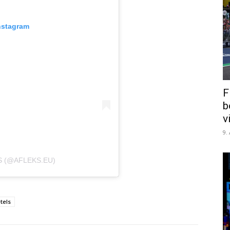
nstagram
F
b
v
9.
S (@AFLEKS.EU)
tels