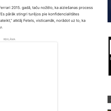
 Ferrari 2015. gadā, taču nožēlo, ka aiziešanas process
“Es pārāk stingri turējos pie konfidencialitātes
teikt,” atklāj Fetels, visticamāk, norādot uz to, ka
u.
REKLĀMA