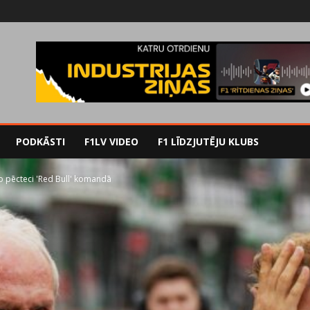
PODKĀSTI
F1LV VIDEO
F1 LĪDZJUTĒJU KLUBS
 pēcteci 'Red Bull' komandā