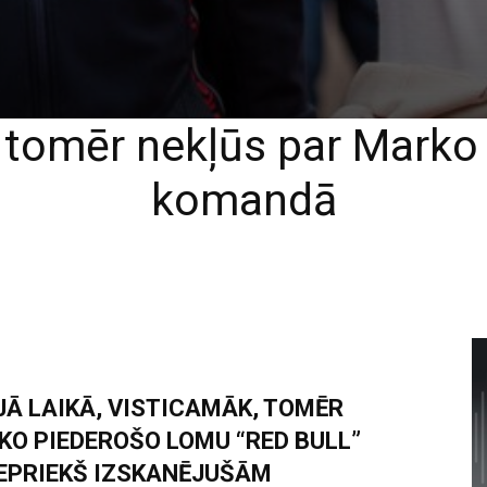
tomēr nekļūs par Marko p
komandā
Ā LAIKĀ, VISTICAMĀK, TOMĒR
 PIEDEROŠO LOMU “RED BULL”
IEPRIEKŠ IZSKANĒJUŠĀM