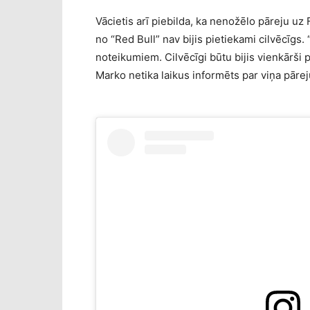
Vācietis arī piebilda, ka nenožēlo pāreju uz
no “Red Bull” nav bijis pietiekami cilvēcīgs. 
noteikumiem. Cilvēcīgi būtu bijis vienkārši pa
Marko netika laikus informēts par viņa pārej