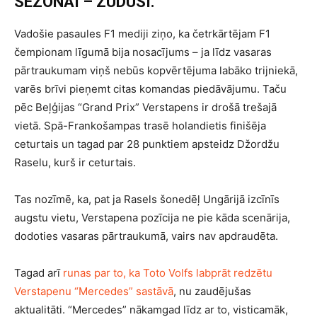
SEZONAI – ZUDUSI.
Vadošie pasaules F1 mediji ziņo, ka četrkārtējam F1
čempionam līgumā bija nosacījums – ja līdz vasaras
pārtraukumam viņš nebūs kopvērtējuma labāko trijniekā,
varēs brīvi pieņemt citas komandas piedāvājumu. Taču
pēc Beļģijas “Grand Prix” Verstapens ir drošā trešajā
vietā. Spā-Frankošampas trasē holandietis finišēja
ceturtais un tagad par 28 punktiem apsteidz Džordžu
Raselu, kurš ir ceturtais.
Tas nozīmē, ka, pat ja Rasels šonedēļ Ungārijā izcīnīs
augstu vietu, Verstapena pozīcija ne pie kāda scenārija,
dodoties vasaras pārtraukumā, vairs nav apdraudēta.
Tagad arī
runas par to, ka Toto Volfs labprāt redzētu
Verstapenu “Mercedes” sastāvā
, nu zaudējušas
aktualitāti. “Mercedes” nākamgad līdz ar to, visticamāk,