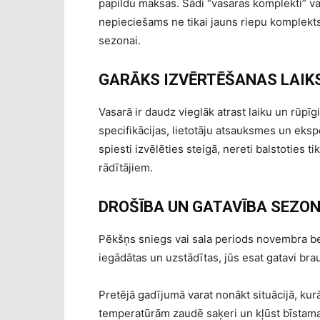
papildu maksas. Šādi “vasaras komplekti” var b
nepieciešams ne tikai jauns riepu komplekts,
sezonai.
GARĀKS IZVĒRTĒŠANAS LAIK
Vasarā ir daudz vieglāk atrast laiku un rūpīgi
specifikācijas, lietotāju atsauksmes un eksp
spiesti izvēlēties steigā, nereti balstoties 
rādītājiem.
DROŠĪBA UN GATAVĪBA SEZON
Pēkšņs sniegs vai sala periods novembra beig
iegādātas un uzstādītas, jūs esat gatavi bra
Pretējā gadījumā varat nonākt situācijā, kur
temperatūrām zaudē saķeri un kļūst bīstam