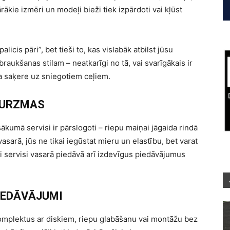
ākie izmēri un modeļi bieži tiek izpārdoti vai kļūst
alicis pāri”, bet tieši to, kas vislabāk atbilst jūsu
aukšanas stilam – neatkarīgi no tā, vai svarīgākais ir
a saķere uz sniegotiem ceļiem.
BURZMAS
umā servisi ir pārslogoti – riepu maiņai jāgaida rindā
asarā, jūs ne tikai iegūstat mieru un elastību, bet varat
i servisi vasarā piedāvā arī izdevīgus piedāvājumus
IEDĀVĀJUMI
komplektus ar diskiem, riepu glabāšanu vai montāžu bez