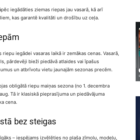
pēc iegādāties ziemas riepas jau vasarā, kā arī
iem, kas garantē kvalitāti un drošību uz ceļa.
iepām
riepu iegādei vasaras laikā ir zemākas cenas. Vasarā,
s, pārdevēji bieži piedāvā atlaides vai īpašus
ājumus un atbrīvotu vietu jaunajām sezonas precēm.
jas obligātā riepu maiņas sezona (no 1. decembra
ieaug. Tā ir klasiskā pieprasījuma un piedāvājuma
āka cena.
stā bez steigas
rīgāks – iespējams izvēlēties no plaša zīmolu, modeļu,