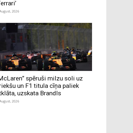
Ferrari’
 August, 2026
McLaren” spēruši milzu soli uz
riekšu un F1 titula cīņa paliek
tklāta, uzskata Brandls
 August, 2026