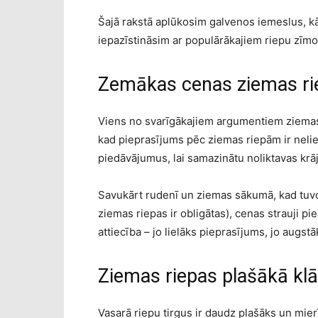
Šajā rakstā aplūkosim galvenos iemeslus, kā
iepazīstināsim ar populārākajiem riepu zīmol
Zemākas cenas ziemas r
Viens no svarīgākajiem argumentiem ziemas 
kad pieprasījums pēc ziemas riepām ir neliel
piedāvājumus, lai samazinātu noliktavas kr
Savukārt rudenī un ziemas sākumā, kad tuvo
ziemas riepas ir obligātas), cenas strauji p
attiecība – jo lielāks pieprasījums, jo augst
Ziemas riepas plašākā klā
Vasarā riepu tirgus ir daudz plašāks un mie