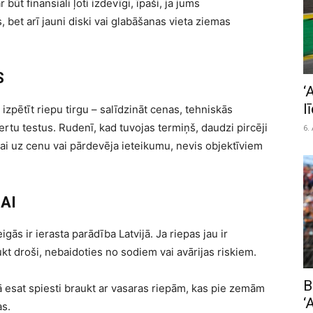
ūt finansiāli ļoti izdevīgi, īpaši, ja jums
 bet arī jauni diski vai glabāšanas vieta ziemas
S
‘
l
 izpētīt riepu tirgu – salīdzināt cenas, tehniskās
ertu testus. Rudenī, kad tuvojas termiņš, daudzi pircēji
6.
tikai uz cenu vai pārdevēja ieteikumu, nevis objektīviem
AI
ās ir ierasta parādība Latvijā. Ja riepas jau ir
ukt droši, nebaidoties no sodiem vai avārijas riskiem.
B
ā esat spiesti braukt ar vasaras riepām, kas pie zemām
‘
as.