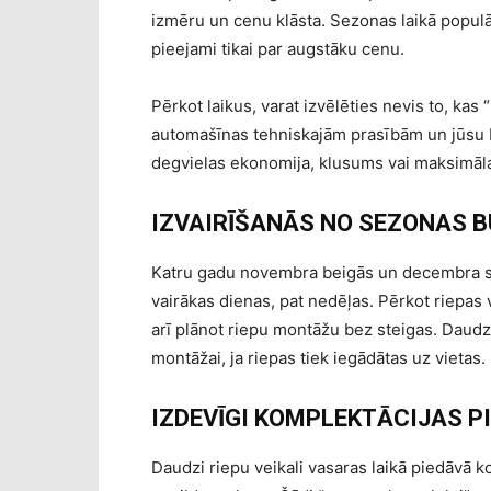
izmēru un cenu klāsta. Sezonas laikā populār
pieejami tikai par augstāku cenu.
Pērkot laikus, varat izvēlēties nevis to, kas “p
automašīnas tehniskajām prasībām un jūsu br
degvielas ekonomija, klusums vai maksimāl
IZVAIRĪŠANĀS NO SEZONAS 
Katru gadu novembra beigās un decembra sāk
vairākas dienas, pat nedēļas. Pērkot riepas v
arī plānot riepu montāžu bez steigas. Daudz
montāžai, ja riepas tiek iegādātas uz vietas.
IZDEVĪGI KOMPLEKTĀCIJAS P
Daudzi riepu veikali vasaras laikā piedāvā 