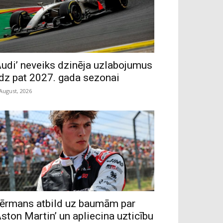
Audi’ neveiks dzinēja uzlabojumus
īdz pat 2027. gada sezonai
 August, 2026
ērmans atbild uz baumām par
Aston Martin’ un apliecina uzticību