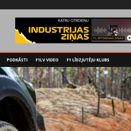
PODKĀSTI
F1LV VIDEO
F1 LĪDZJUTĒJU KLUBS
pas jau vasarā