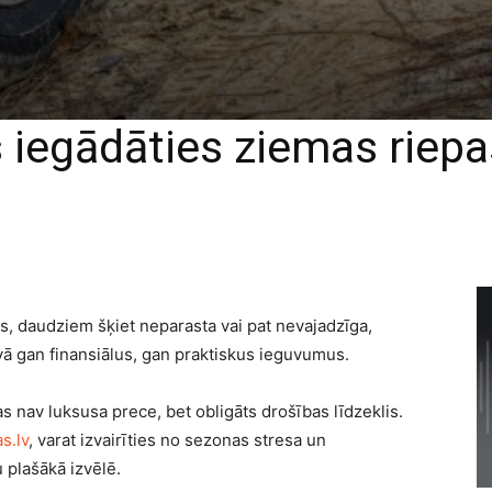
 iegādāties ziemas riepa
s, daudziem šķiet neparasta vai pat nevajadzīga,
dāvā gan finansiālus, gan praktiskus ieguvumus.
as nav luksusa prece, bet obligāts drošības līdzeklis.
s.lv
, varat izvairīties no sezonas stresa un
 plašākā izvēlē.