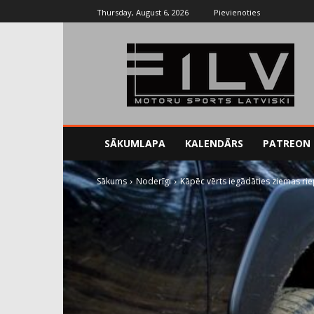
Thursday, August 6, 2026
Pievienoties
SĀKUMLAPA
KALENDĀRS
PATREON
Sākums
Noderīgi
Kāpēc vērts iegādāties ziemas rie