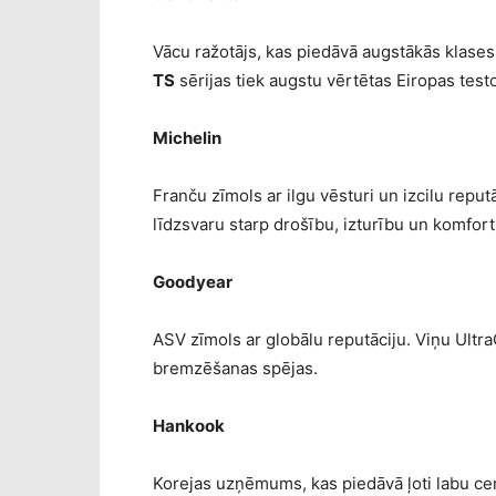
Vācu ražotājs, kas piedāvā augstākās klases
TS
sērijas tiek augstu vērtētas Eiropas test
Michelin
Franču zīmols ar ilgu vēsturi un izcilu reput
līdzsvaru starp drošību, izturību un komfort
Goodyear
ASV zīmols ar globālu reputāciju. Viņu Ultr
bremzēšanas spējas.
Hankook
Korejas uzņēmums, kas piedāvā ļoti labu cena