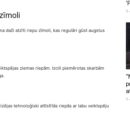
‘
5.
zīmoli
ina daži atzīti riepu zīmoli, kas regulāri gūst augstus
iktspējas ziemas riepām. Izcili piemērotas skarbām
ga.
“
p
a
5.
izējas tehnoloģiski attīstītās riepās ar labu veiktspēju