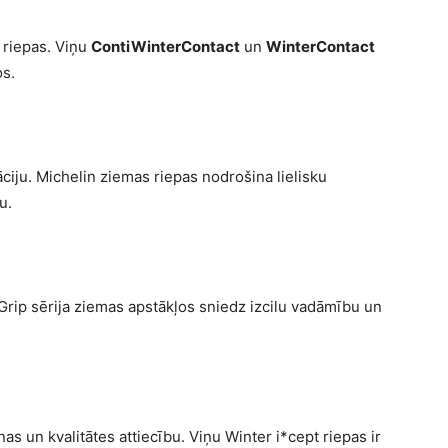
 riepas. Viņu
ContiWinterContact
un
WinterContact
os.
āciju. Michelin ziemas riepas nodrošina lielisku
u.
aGrip sērija ziemas apstākļos sniedz izcilu vadāmību un
s un kvalitātes attiecību. Viņu Winter i*cept riepas ir