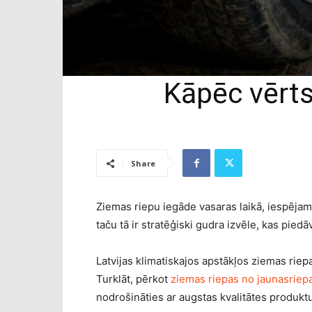
Kāpēc vērts
Share
Ziemas riepu iegāde vasaras laikā, iespējam
taču tā ir stratēģiski gudra izvēle, kas pie
Latvijas klimatiskajos apstākļos ziemas riep
Turklāt, pērkot
ziemas riepas no jaunasriepa
nodrošināties ar augstas kvalitātes produktu