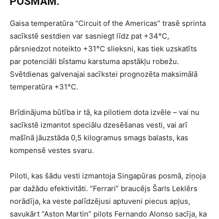
POSMAM.
Gaisa temperatūra “Circuit of the Americas” trasē sprinta
sacīkstē sestdien var sasniegt līdz pat +34°C,
pārsniedzot noteikto +31°C slieksni, kas tiek uzskatīts
par potenciāli bīstamu karstuma apstākļu robežu.
Svētdienas galvenajai sacīkstei prognozēta maksimālā
temperatūra +31°C.
Brīdinājuma būtība ir tā, ka pilotiem dota izvēle – vai nu
sacīkstē izmantot speciālu dzesēšanas vesti, vai arī
mašīnā jāuzstāda 0,5 kilogramus smags balasts, kas
kompensē vestes svaru.
Piloti, kas šādu vesti izmantoja Singapūras posmā, ziņoja
par dažādu efektivitāti. “Ferrari” braucējs Šarls Leklērs
norādīja, ka veste palīdzējusi aptuveni piecus apļus,
savukārt “Aston Martin” pilots Fernando Alonso sacīja, ka