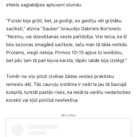
efekts saglabājies aptuveni stundu.
“Fiziski bija grūti, bet, ja godīgi, es gaidīju vēl grūtāku
sacīksti,” atzina “Sauber” braucējs Gabriels Bortoleto.
“Nezinu, vai dzesēšanas veste palīdzēja. Visi teica, ka šī
būs sezonas smagākā sacīkste, taču man tā tāda nelikās.
Protams, viegli nebija. Pirmos 10–15 apļus to ieslēdzu,
bet pēc tam tā pati kļuva karsta, tāpēc labāk bija izslēgt.”
Tomēr ne visi piloti izvēlas šādas vestes praktisku
iemeslu dēļ. Tās cauruļu sistēma ir neērta jau tā šaurajā
kokpitā, turklāt pastāv risks, ka iekārta varētu nedarboties
korekti vai kļūt pilnībā neefektīva.
REKLĀMA