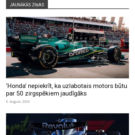
JAUNĀKĀS ZIŅAS
‘Honda’ nepiekrīt, ka uzlabotais motors būtu
par 50 zirgspēkiem jaudīgāks
9. August, 2026