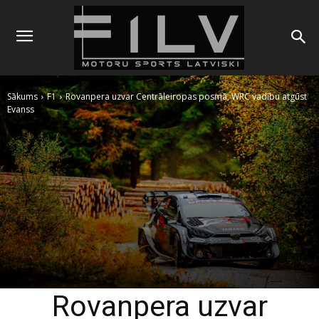
Sākums
F1
Rovanpera uzvar Centrāleiropas posmā, WRC vadību atgūst
Evanss
Rovanpera uzvar