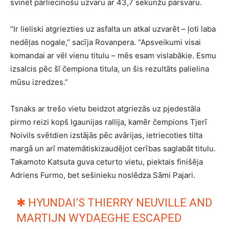
svinēt pārliecinošu uzvaru ar 43,7 sekunžu pārsvaru.
“Ir lieliski atgriezties uz asfalta un atkal uzvarēt – ļoti laba
nedēļas nogale,” sacīja Rovanpera. “Apsveikumi visai
komandai ar vēl vienu titulu – mēs esam vislabākie. Esmu
izsalcis pēc šī čempiona titula, un šis rezultāts palielina
mūsu izredzes.”
Tsnaks ar trešo vietu beidzot atgriezās uz pjedestāla
pirmo reizi kopš Igaunijas rallija, kamēr čempions Tjerī
Noivils svētdien izstājās pēc avārijas, ietriecoties tilta
margā un arī matemātiskizaudējot cerības saglabāt titulu.
Takamoto Katsuta guva ceturto vietu, piektais finišēja
Adriens Furmo, bet sešinieku noslēdza Sāmi Pajari.
✱ HYUNDAI’S THIERRY NEUVILLE AND
MARTIJN WYDAEGHE ESCAPED