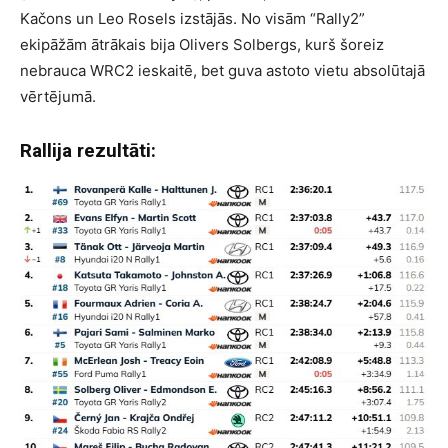
Kačons un Leo Rosels izstājās. No visām “Rally2”
ekipāžām ātrākais bija Olivers Solbergs, kurš šoreiz
nebrauca WRC2 ieskaitē, bet guva astoto vietu absolūtajā
vērtējumā.
Rallija rezultāti: