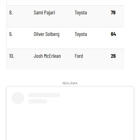
REKLĀMA