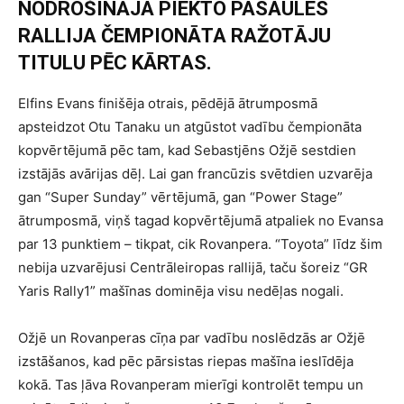
NODROŠINĀJA PIEKTO PASAULES
RALLIJA ČEMPIONĀTA RAŽOTĀJU
TITULU PĒC KĀRTAS.
Elfins Evans finišēja otrais, pēdējā ātrumposmā
apsteidzot Otu Tanaku un atgūstot vadību čempionāta
kopvērtējumā pēc tam, kad Sebastjēns Ožjē sestdien
izstājās avārijas dēļ. Lai gan francūzis svētdien uzvarēja
gan “Super Sunday” vērtējumā, gan “Power Stage”
ātrumposmā, viņš tagad kopvērtējumā atpaliek no Evansa
par 13 punktiem – tikpat, cik Rovanpera. “Toyota” līdz šim
nebija uzvarējusi Centrāleiropas rallijā, taču šoreiz “GR
Yaris Rally1” mašīnas dominēja visu nedēļas nogali.
Ožjē un Rovanperas cīņa par vadību noslēdzās ar Ožjē
izstāšanos, kad pēc pārsistas riepas mašīna ieslīdēja
kokā. Tas ļāva Rovanperam mierīgi kontrolēt tempu un