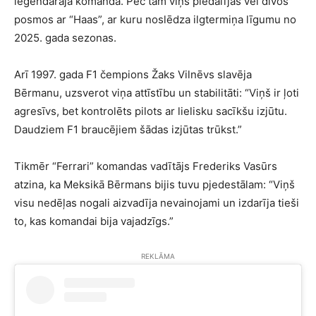
leģendārajā komandā. Pēc tam viņš piedalījās vēl divos
posmos ar “Haas”, ar kuru noslēdza ilgtermiņa līgumu no
2025. gada sezonas.
Arī 1997. gada F1 čempions Žaks Vilnēvs slavēja
Bērmanu, uzsverot viņa attīstību un stabilitāti: “Viņš ir ļoti
agresīvs, bet kontrolēts pilots ar lielisku sacīkšu izjūtu.
Daudziem F1 braucējiem šādas izjūtas trūkst.”
Tikmēr “Ferrari” komandas vadītājs Frederiks Vasūrs
atzina, ka Meksikā Bērmans bijis tuvu pjedestālam: “Viņš
visu nedēļas nogali aizvadīja nevainojami un izdarīja tieši
to, kas komandai bija vajadzīgs.”
REKLĀMA