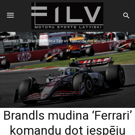
Sākums
F1
Brandls mudina 'Ferrari' komandu dot iespēju Bērmanam
Brandls mudina ‘Ferrari’
komandu dot iespēju