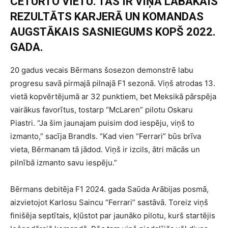
CETURTO VIETU. TAS IR VIŅA LABĀKAIS
REZULTĀTS KARJERĀ UN KOMANDAS
AUGSTĀKAIS SASNIEGUMS KOPŠ 2022.
GADA.
20 gadus vecais Bērmans šosezon demonstrē labu
progresu savā pirmajā pilnajā F1 sezonā. Viņš atrodas 13.
vietā kopvērtējumā ar 32 punktiem, bet Meksikā pārspēja
vairākus favorītus, tostarp “McLaren” pilotu Oskaru
Piastri. “Ja šim jaunajam puisim dod iespēju, viņš to
izmanto,” sacīja Brandls. “Kad vien “Ferrari” būs brīva
vieta, Bērmanam tā jādod. Viņš ir izcils, ātri mācās un
pilnībā izmanto savu iespēju.”
Bērmans debitēja F1 2024. gada Saūda Arābijas posmā,
aizvietojot Karlosu Saincu “Ferrari” sastāvā. Toreiz viņš
finišēja septītais, kļūstot par jaunāko pilotu, kurš startējis