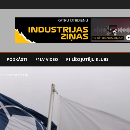
PODKĀSTI
F1LV VIDEO
F1 LĪDZJUTĒJU KLUBS
u, apstiprina FIA