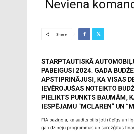
Neviena komanda
Share
STARPTAUTISKĀ AUTOMOBIĻU 
PABEIGUSI 2024. GADA BUDŽ
APSTIPRINĀJUSI, KA VISAS 
IEVĒROJUŠAS NOTEIKTO BUDŽE
PIELIKTS PUNKTS BAUMĀM, K
IESPĒJAMU “MCLAREN” UN “
FIA paziņoja, ka audits bijis ļoti rūpīgs un
gan dzinēju programmas un sarežģītus fina