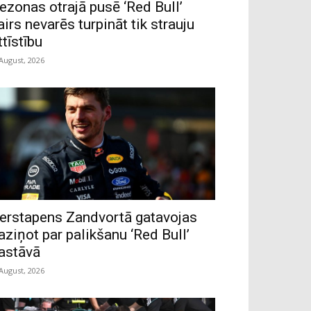
ezonas otrajā pusē ‘Red Bull’
airs nevarēs turpināt tik strauju
ttīstību
 August, 2026
erstapens Zandvortā gatavojas
aziņot par palikšanu ‘Red Bull’
astāvā
 August, 2026