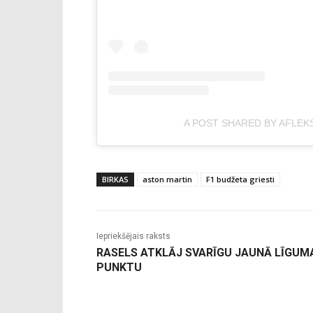
A POST SHARED BY AFLEK
BIRKAS
aston martin
F1 budžeta griesti
Iepriekšējais raksts
RASELS ATKLĀJ SVARĪGU JAUNĀ LĪGUM
PUNKTU
-