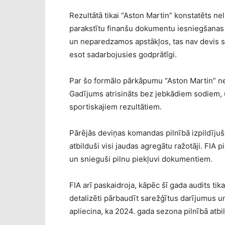
Rezultātā tikai “Aston Martin” konstatēts 
parakstītu finanšu dokumentu iesniegšanas 
un neparedzamos apstākļos, tas nav devis s
esot sadarbojusies godprātīgi.
Par šo formālo pārkāpumu “Aston Martin” ne
Gadījums atrisināts bez jebkādiem sodiem, u
sportiskajiem rezultātiem.
Pārējās deviņas komandas pilnībā izpildījuš
atbilduši visi jaudas agregātu ražotāji. FIA pi
un snieguši pilnu piekļuvi dokumentiem.
FIA arī paskaidroja, kāpēc šī gada audits tik
detalizēti pārbaudīt sarežģītus darījumus 
apliecina, ka 2024. gada sezona pilnībā atb