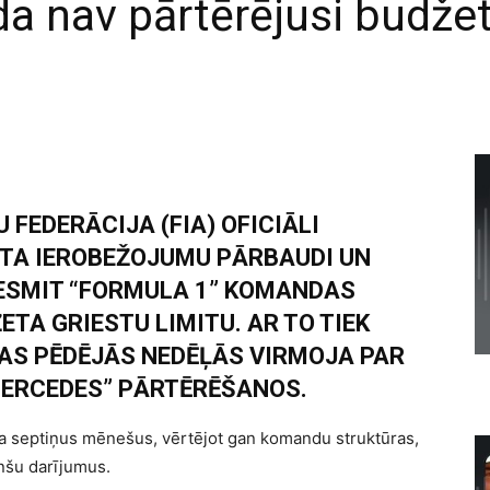
 nav pārtērējusi budžetu
FEDERĀCIJA (FIA) OFICIĀLI
ETA IEROBEŽOJUMU PĀRBAUDI UN
DESMIT “FORMULA 1” KOMANDAS
TA GRIESTU LIMITU. AR TO TIEK
AS PĒDĒJĀS NEDĒĻĀS VIRMOJA PAR
MERCEDES” PĀRTĒRĒŠANOS.
 ilga septiņus mēnešus, vērtējot gan komandu struktūras,
nšu darījumus.