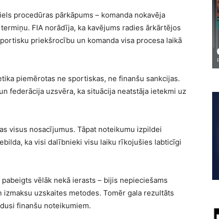
neliels procedūras pārkāpums – komanda nokavēja
termiņu. FIA norādīja, ka kavējums radies ārkārtējos
portisku priekšrocību un komanda visa procesa laikā
tika piemērotas ne sportiskas, ne finanšu sankcijas.
n federācija uzsvēra, ka situācija neatstāja ietekmi uz
as visus nosacījumus. Tāpat noteikumu izpildei
ebilda, ka visi dalībnieki visu laiku rīkojušies labticīgi
a pabeigts vēlāk nekā ierasts – bijis nepieciešams
un izmaksu uzskaites metodes. Tomēr gala rezultāts
ildusi finanšu noteikumiem.