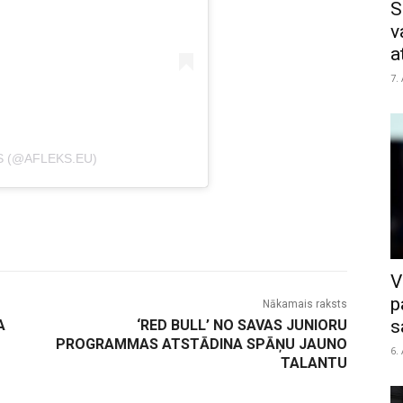
S
v
a
7.
S (@AFLEKS.EU)
V
p
Nākamais raksts
s
A
‘RED BULL’ NO SAVAS JUNIORU
PROGRAMMAS ATSTĀDINA SPĀŅU JAUNO
6.
TALANTU