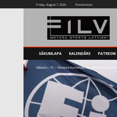
Friday, August 7, 2026
Pievienoties
SĀKUMLAPA
KALENDĀRS
PATREON
Sākums
F1
Neviena komanda nav pārtērējusi budžet