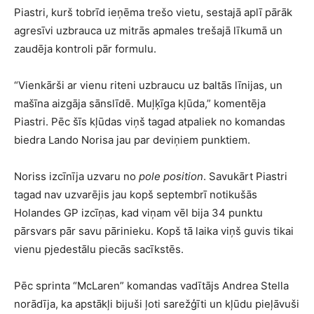
Piastri, kurš tobrīd ieņēma trešo vietu, sestajā aplī pārāk
agresīvi uzbrauca uz mitrās apmales trešajā līkumā un
zaudēja kontroli pār formulu.
“Vienkārši ar vienu riteni uzbraucu uz baltās līnijas, un
mašīna aizgāja sānslīdē. Muļķīga kļūda,” komentēja
Piastri. Pēc šīs kļūdas viņš tagad atpaliek no komandas
biedra Lando Norisa jau par deviņiem punktiem.
Noriss izcīnīja uzvaru no
pole position
. Savukārt Piastri
tagad nav uzvarējis jau kopš septembrī notikušās
Holandes GP izcīņas, kad viņam vēl bija 34 punktu
pārsvars pār savu pārinieku. Kopš tā laika viņš guvis tikai
vienu pjedestālu piecās sacīkstēs.
Pēc sprinta “McLaren” komandas vadītājs Andrea Stella
norādīja, ka apstākļi bijuši ļoti sarežģīti un kļūdu pieļāvuši