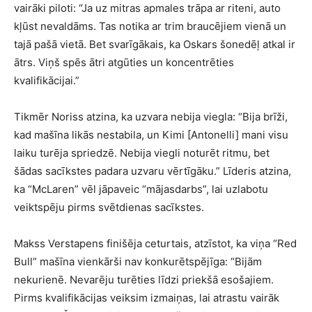
vairāki piloti: “Ja uz mitras apmales trāpa ar riteni, auto
kļūst nevaldāms. Tas notika ar trim braucējiem vienā un
tajā pašā vietā. Bet svarīgākais, ka Oskars šonedēļ atkal ir
ātrs. Viņš spēs ātri atgūties un koncentrēties
kvalifikācijai.”
Tikmēr Noriss atzina, ka uzvara nebija viegla: “Bija brīži,
kad mašīna likās nestabila, un Kimi [Antonelli] mani visu
laiku turēja spriedzē. Nebija viegli noturēt ritmu, bet
šādas sacīkstes padara uzvaru vērtīgāku.” Līderis atzina,
ka “McLaren” vēl jāpaveic “mājasdarbs”, lai uzlabotu
veiktspēju pirms svētdienas sacīkstes.
Makss Verstapens finišēja ceturtais, atzīstot, ka viņa “Red
Bull” mašīna vienkārši nav konkurētspējīga: “Bijām
nekurienē. Nevarēju turēties līdzi priekšā esošajiem.
Pirms kvalifikācijas veiksim izmaiņas, lai atrastu vairāk