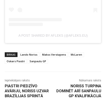
A POST SHARED BY AFLEKS (@AFLEKS.EU)
BIRKAS
Lando Noriss
Makss Verstapens
McLaren
Oskars Piastri
Sanpaulu GP
Iepriekšējais raksts
Nākamais raksts
PIASTRI PIEDZĪVO
NORISS TURPINA
AVĀRIJU, NORISS UZVAR
DOMINĒT ARĪ SANPAULU
BRAZĪLIJAS SPRINTĀ
GP KVALIFIKĀCIJĀ
-