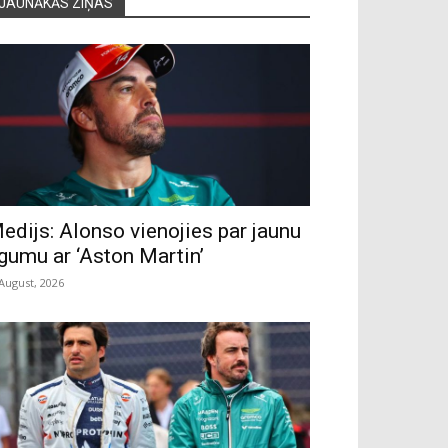
JAUNĀKĀS ZIŅAS
edijs: Alonso vienojies par jaunu
īgumu ar ‘Aston Martin’
 August, 2026