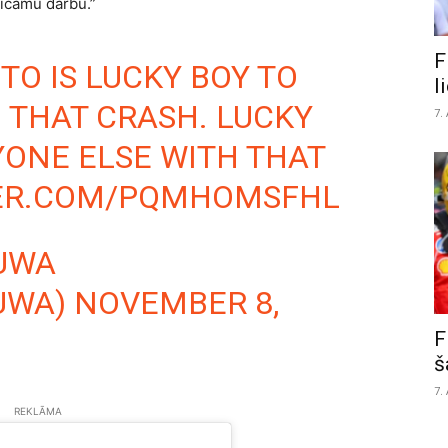
ticamu darbu.”
F
TO IS LUCKY BOY TO
l
 THAT CRASH. LUCKY
7.
YONE ELSE WITH THAT
TER.COM/PQMHOMSFHL
UWA
UWA)
NOVEMBER 8,
F
š
7.
REKLĀMA