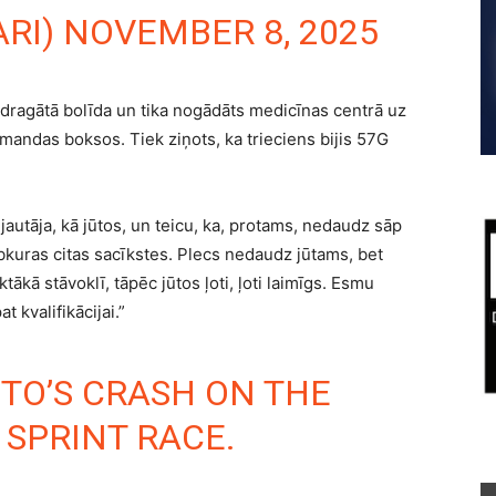
ARI)
NOVEMBER 8, 2025
dragātā bolīda un tika nogādāts medicīnas centrā uz
andas boksos. Tiek ziņots, ka trieciens bijis 57G
jautāja, kā jūtos, un teicu, ka, protams, nedaudz sāp
jebkuras citas sacīkstes. Plecs nedaudz jūtams, bet
tākā stāvoklī, tāpēc jūtos ļoti, ļoti laimīgs. Esmu
t kvalifikācijai.”
TO’S CRASH ON THE
 SPRINT RACE.