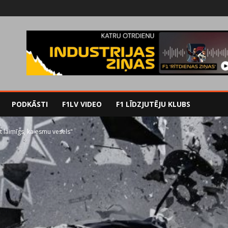
PODKĀSTI
F1LV VIDEO
F1 LĪDZJUTĒJU KLUBS
t laimīgs, ka esmu vesels"