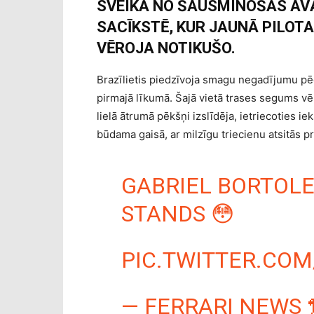
SVEIKĀ NO ŠAUSMINOŠĀS AV
SACĪKSTĒ, KUR JAUNĀ PILOTA
VĒROJA NOTIKUŠO.
Brazīlietis piedzīvoja smagu negadījumu pēd
pirmajā līkumā. Šajā vietā trases segums vē
lielā ātrumā pēkšņi izslīdēja, ietriecoties ie
būdama gaisā, ar milzīgu triecienu atsitās pr
GABRIEL BORTOLE
STANDS 😳
PIC.TWITTER.COM
— FERRARI NEWS 