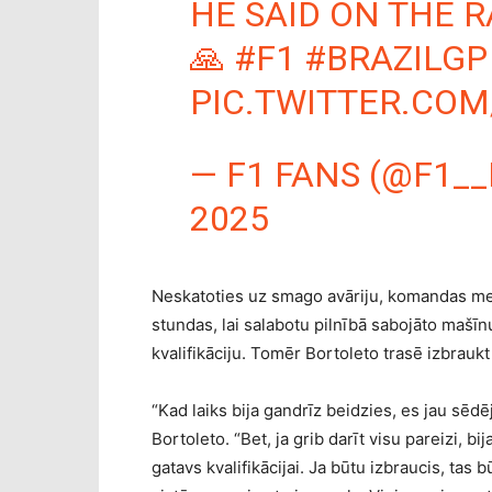
HE SAID ON THE R
🙏
#F1
#BRAZILGP
PIC.TWITTER.COM
— F1 FANS (@F1_
2025
Neskatoties uz smago avāriju, komandas mehā
stundas, lai salabotu pilnībā sabojāto mašīnu
kvalifikāciju. Tomēr Bortoleto trasē izbrauk
“Kad laiks bija gandrīz beidzies, es jau sēdē
Bortoleto. “Bet, ja grib darīt visu pareizi, b
gatavs kvalifikācijai. Ja būtu izbraucis, tas b