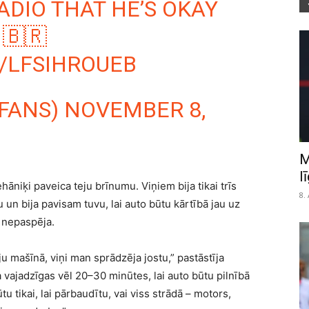
ADIO THAT HE’S OKAY
🇧🇷
/LFSIHROUEB
_FANS)
NOVEMBER 8,
M
l
niķi paveica teju brīnumu. Viņiem bija tikai trīs
8.
 un bija pavisam tuvu, lai auto būtu kārtībā jau uz
t nepaspēja.
ju mašīnā, viņi man sprādzēja jostu,” pastāstīja
ija vajadzīgas vēl 20–30 minūtes, lai auto būtu pilnībā
ūtu tikai, lai pārbaudītu, vai viss strādā – motors,