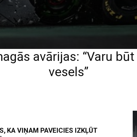
agās avārijas: “Varu būt
vesels”
, KA VIŅAM PAVEICIES IZKĻŪT