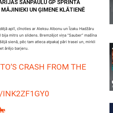
ĀRIJAS SANPAULU GP SPRINTA
 MĀJINIEKI UN ĢIMENE KLĀTIENĒ
ējā aplī, cīnoties ar Aleksu Albonu un Īzaku Hadžāru
l bija mitrs un slidens. Bremzējot viņa “Sauber” mašīna
kšējā sienā, pēc tam atleca atpakaļ pāri trasei un, mirkli
et ārējo barjeru.
TO’S CRASH FROM THE
/INK2ZF1GY0
🐎