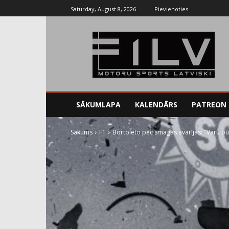
Saturday, August 8, 2026
Pievienoties
SĀKUMLAPA
KALENDĀRS
PATREON
Sākums
F1
Bortoleto pēc smagās avārijas: "Varu bū