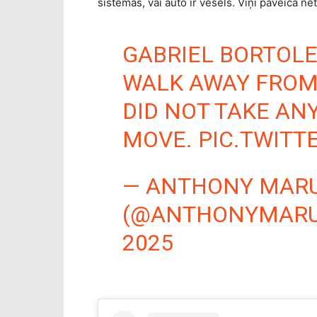
sistēmas, vai auto ir vesels. Viņi paveica ne
GABRIEL BORTOLE
WALK AWAY FROM
DID NOT TAKE AN
MOVE.
PIC.TWIT
— ANTHONY MAR
(@ANTHONYMAR
2025