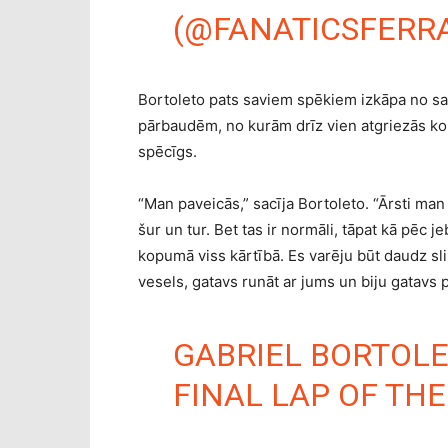
(@FANATICSFERR
Bortoleto pats saviem spēkiem izkāpa no sa
pārbaudēm, no kurām drīz vien atgriezās kom
spēcīgs.
“Man paveicās,” sacīja Bortoleto. “Ārsti man 
šur un tur. Bet tas ir normāli, tāpat kā pēc 
kopumā viss kārtībā. Es varēju būt daudz slik
vesels, gatavs runāt ar jums un biju gatavs pa
GABRIEL BORTOLE
FINAL LAP OF THE