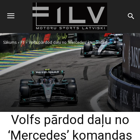
Sākums
F1
Volfs pārdod daļu no 'Mercedes' komandas
Volfs pārdod daļu no
‘Mercedes’ komandas