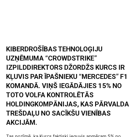
KIBERDROŠĪBAS TEHNOLOĢIJU
UZŅĒMUMA “CROWDSTRIKE”
IZPILDDIREKTORS DŽORDŽS KURCS IR
KĻUVIS PAR ĪPAŠNIEKU “MERCEDES” F1
KOMANDĀ. VIŅŠ IEGĀDĀJIES 15% NO
TOTO VOLFA KONTROLĒTĀS
HOLDINGKOMPĀNIJAS, KAS PĀRVALDA
TREŠDAĻU NO SACĪKŠU VIENĪBAS
AKCIJĀM.
Tas nozīmē, ka Kurcs faktiski ieguvis apmēram 5% no