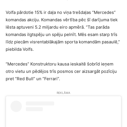
Volfa pārdotie 15% ir daļa no viņa trešdaļas “Mercedes”
komandas akciju. Komandas vērtība pēc šī darījuma tiek
lēsta aptuveni 5.2 miljardu eiro apmērā. “Tas parāda
komandas ilgtspēju un spēju pelnīt. Mēs esam starp trīs
līdz piecām visrentablākajām sporta komandām pasaulē,”
piebilda Volfs.
“Mercedes” Konstruktoru kausa ieskaitē šobrīd ieņem
otro vietu un pēdējos trīs posmos cer aizsargāt pozīciju
pret “Red Bull” un “Ferrari”.
REKLĀMA