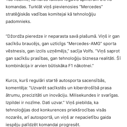
komandas. Turklāt viņš pievienosies “Mercedes”
stratēģiskās vadības komitejai kā tehnoloģiju
padomnieks.
“Džordža pieredze ir neparasta savā plašumā. Viņš ir gan
sacīkšu braucējs, gan uzticīgs “Mercedes-AMG” sporta
vēstnesis, gan izcils uzņēmējs,” sacīja Volfs. “Viņš saprot
gan sacīkšu prasības, gan tehnoloģiju biznesa realitāti. Šī
kombinācija ir arvien būtiskāka F1 nākotnei.”
Kurcs, kurš regulāri startē autosporta sacensībās,
komentēja: “Uzvarēt sacīkstēs un kiberdrošībā prasa
ātrumu, precizitāti un inovāciju. Milisekundes ir svarīgas.
Izpildei ir nozīme. Dati uzvar.” Viņš piebilda, ka
tehnoloģijas dod konkurences priekšrocības visās
nozarēs, arī autosportā, un viņš ar nepacietību gaida
iespēju palīdzēt komandai progresēt.