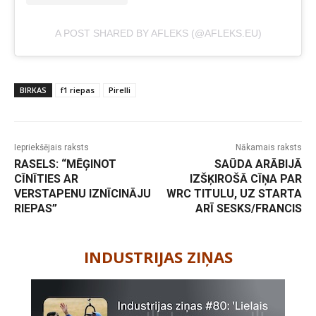
A POST SHARED BY AFLEKS (@AFLEKS.EU)
BIRKAS
f1 riepas
Pirelli
Iepriekšējais raksts
Nākamais raksts
RASELS: “MĒĢINOT
SAŪDA ARĀBIJĀ
CĪNĪTIES AR
IZŠĶIROŠĀ CĪŅA PAR
VERSTAPENU IZNĪCINĀJU
WRC TITULU, UZ STARTA
RIEPAS”
ARĪ SESKS/FRANCIS
-
INDUSTRIJAS ZIŅAS