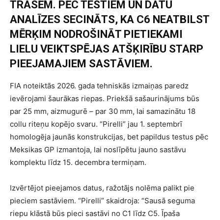
TRASĒM. PĒC TESTIEM UN DATU
ANALĪZES SECINĀTS, KA C6 NEATBILST
MĒRĶIM NODROŠINĀT PIETIEKAMI
LIELU VEIKTSPĒJAS ATŠĶIRĪBU STARP
PIEEJAMAJIEM SASTĀVIEM.
FIA noteiktās 2026. gada tehniskās izmaiņas paredz
ievērojami šaurākas riepas. Priekšā sašaurinājums būs
par 25 mm, aizmugurē – par 30 mm, lai samazinātu 18
collu riteņu kopējo svaru. “Pirelli” jau 1. septembrī
homologēja jaunās konstrukcijas, bet papildus testus pēc
Meksikas GP izmantoja, lai noslīpētu jauno sastāvu
komplektu līdz 15. decembra termiņam.
Izvērtējot pieejamos datus, ražotājs nolēma palikt pie
pieciem sastāviem. “Pirelli” skaidroja: “Sausā seguma
riepu klāstā būs pieci sastāvi no C1 līdz C5. Īpaša