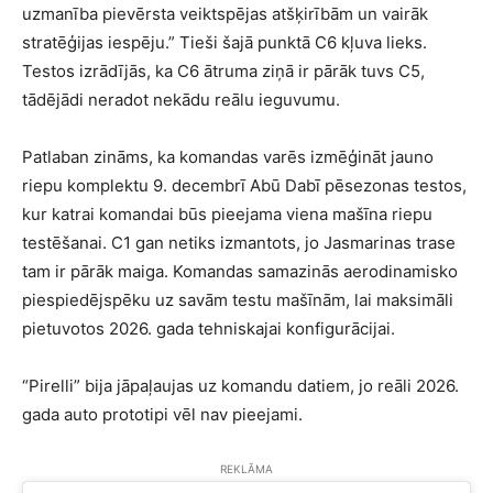
uzmanība pievērsta veiktspējas atšķirībām un vairāk
stratēģijas iespēju.” Tieši šajā punktā C6 kļuva lieks.
Testos izrādījās, ka C6 ātruma ziņā ir pārāk tuvs C5,
tādējādi neradot nekādu reālu ieguvumu.
Patlaban zināms, ka komandas varēs izmēģināt jauno
riepu komplektu 9. decembrī Abū Dabī pēsezonas testos,
kur katrai komandai būs pieejama viena mašīna riepu
testēšanai. C1 gan netiks izmantots, jo Jasmarinas trase
tam ir pārāk maiga. Komandas samazinās aerodinamisko
piespiedējspēku uz savām testu mašīnām, lai maksimāli
pietuvotos 2026. gada tehniskajai konfigurācijai.
“Pirelli” bija jāpaļaujas uz komandu datiem, jo reāli 2026.
gada auto prototipi vēl nav pieejami.
REKLĀMA