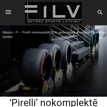
Sākums
F1
'Pirelli' nokomplektē 2026. gada riepas, atsakās no C6 mīkstā
sastāva
‘Pirelli’ nokomplektē