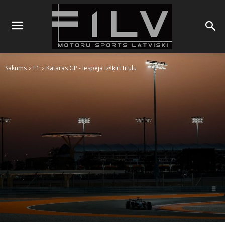
Sākums
F1
Kataras GP - iespēja izšķirt titulu