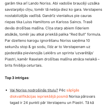
garām tika arī Lando Noriss. Abi vadošie braucēji uzsāka
savstarpējo cīņu, tomēr tā nebija diez ko gara. Verstapens
nostabilizējās vadībā. Gandrīz vienlaikus pie cauras
riepas tika Luiss Hamiltons un Karloss Saincs. Trasē
devās drošības mašīna. Cīņa starp abiem līderiem
atsākās, tomēr jau atkal priekšā palika “Red Bull” formula.
Par dzelteno karogu ignorēšanu Noriss saņēma 10
sekunžu stop & go sodu, līdz ar to Verstapenam uz
pjedestāla pievienojās Leklērs un sprinta ‘uzvarētājs’
Piastri, kamēr Raselam drošības mašīna atnāca nelaikā –
brits finišēja ceturtais.
Top 3 intrigas
:
Vai Noriss nodrošinās titulu?
Pēc
sāpīgās
diskvalifikācijas iepriekšējā posmā
Norisa pārsvars
tagad ir 24 punkti pār Verstapenu un Piastri. Tā kā