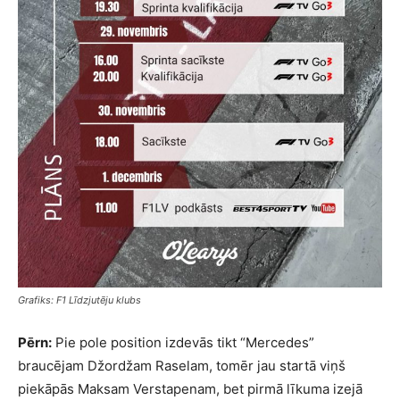
Grafiks: F1 Līdzjutēju klubs
Pērn:
Pie pole position izdevās tikt “Mercedes”
braucējam Džordžam Raselam, tomēr jau startā viņš
piekāpās Maksam Verstapenam, bet pirmā līkuma izejā