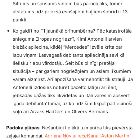
Siltums un sausums viņiem būs parocīgāks, tomēr
atstatums līdz priekšā esošajiem buļļiem šobrīd ir 13
punkti.
Ko gaidīt no F1 jaunākā brīnumbērna?
Pēc katastrofāla
snieguma Eiropas nogrieznī, Kimi Antonelli arvien
biežāk apliecina, kādēļ “Mercedes” izvēle krita par
labu viņam. Lasvegasā debitants apliecināja sevi kā
lielisku riepu vārdotāju. Šeit būs pilnīgi pretēja
situācija – par gariem nogriežņiem un asiem līkumiem
varam aizmirst. Arī apdzīšana var nenotikt tik strauji. Ja
Antonelli izdosies noturēt pacelto latiņu arī šeit,
jebkādas bažas tiks likvidētas un itāli varēsim apsvērt
‘gada debitanta’ lomai, uz ko līdz šim tikpat pārliecinoši
soļo arī Aizaks Hadžārs un Olivers Bērmans.
Padoka pļāpas
: Nešaubīgi lielākā uzmanība tiks pievērsta
zaļajai komandai.
Adriana Ņūvija iecelšana “Aston Martin”