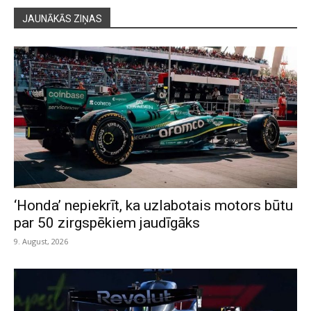
JAUNĀKĀS ZIŅAS
‘Honda’ nepiekrīt, ka uzlabotais motors būtu
par 50 zirgspēkiem jaudīgāks
9. August, 2026