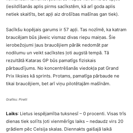
(iesildīšanās aplis pirms sacīkstēm, kā arī goda aplis
netiek skaitīts, bet apļi aiz drošības mašīnas gan tiek).
Sacīkšu kopējais garums ir 57 apļi. Tas nozīmē, ka katram
braucējam būs jāveic vismaz divas riepu maiņas. Šie
ierobežojumi ļaus braucējiem pārāk nedomāt par
nodilumu un veikt sacīkstes ļoti augstā tempā. Tā
rezultātā Kataras GP būs pamatīgs fiziskais
pārbaudījums. No koncentrēšanās viedokļa pat Grand
Prix liksies kā sprints. Protams, pamatīga pārbaude ne
tikai braucējiem, bet arī viņu pilotētajām mašīnām.
Grafiks: Pirelli
Laiks
: Lietus iespējamība tuksnesī – 0 procenti. Visas trīs
dienas tiek solīts ļoti vienmērīgs laiks – nedaudz virs 20
grādiem pēc Celsija skalas. Diennakts gaišajā laikā