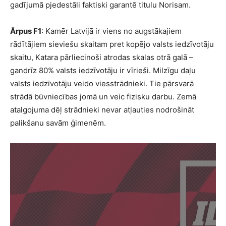
gadījumā pjedestāli faktiski garantē titulu Norisam.
Ārpus F1
: Kamēr Latvijā ir viens no augstākajiem
rādītājiem sieviešu skaitam pret kopējo valsts iedzīvotāju
skaitu, Katara pārliecinoši atrodas skalas otrā galā –
gandrīz 80% valsts iedzīvotāju ir vīrieši. Milzīgu daļu
valsts iedzīvotāju veido viesstrādnieki. Tie pārsvarā
strādā būvniecības jomā un veic fizisku darbu. Zemā
atalgojuma dēļ strādnieki nevar atļauties nodrošināt
palikšanu savām ģimenēm.