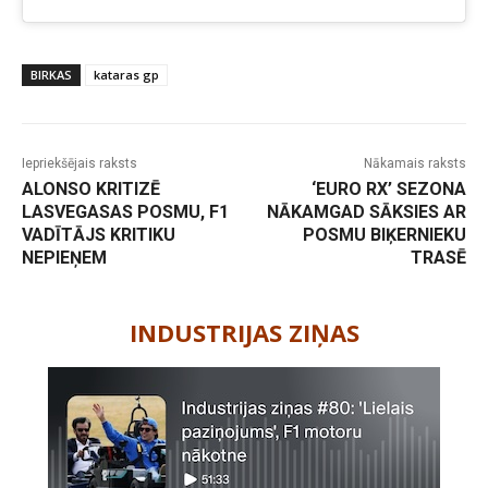
BIRKAS
kataras gp
Iepriekšējais raksts
Nākamais raksts
ALONSO KRITIZĒ
‘EURO RX’ SEZONA
LASVEGASAS POSMU, F1
NĀKAMGAD SĀKSIES AR
VADĪTĀJS KRITIKU
POSMU BIĶERNIEKU
NEPIEŅEM
TRASĒ
-
INDUSTRIJAS ZIŅAS