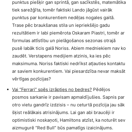
punktus piešķir gan sprintā, gan sacīkstēs, matemātika
tiek sarežģīta, tomēr faktiski Lando jāgūst vairāk
punktus par konkurentiem nedēļas nogales gaitā.
Trase pēc braukšanas stila un iepriekšējo gadu
rezultātiem ir labi piemērota Oskaram Piastri, tomēr ar
formulas attīstību un pielāgošanos sezonas otrajā
pusē labāk ticis galā Noriss. Abiem medniekiem nav ko
zaudēt. Verstapens medijiem atzinis, ka ies pēc
maksimuma. Noriss faktiski nedrīkst atļauties kontaktu
ar saviem konkurentiem. Vai piesardzība nevar maksāt
vērtīgas pozīcijas?
Vai “Ferrari” spēs izrāpties no bedres?
Pēdējos
posmos sarkanie ir pavisam apmaldījušies. Sapnis par
otro vietu gandrīz izdzisis – nu ceturtā pozīcija jau sāk
šķist reālākais atrisinājums. Lai gan abi braucēji ir
optimistiski noskaņoti, Hamiltons atzīst, ka noturēt sev
aizmugurē “Red Bull” būs pamatīgs izaicinājums.