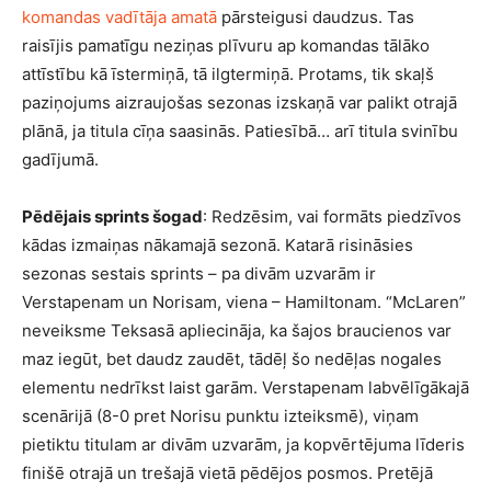
komandas vadītāja amatā
pārsteigusi daudzus. Tas
raisījis pamatīgu neziņas plīvuru ap komandas tālāko
attīstību kā īstermiņā, tā ilgtermiņā. Protams, tik skaļš
paziņojums aizraujošas sezonas izskaņā var palikt otrajā
plānā, ja titula cīņa saasinās. Patiesībā… arī titula svinību
gadījumā.
Pēdējais sprints šogad
: Redzēsim, vai formāts piedzīvos
kādas izmaiņas nākamajā sezonā. Katarā risināsies
sezonas sestais sprints – pa divām uzvarām ir
Verstapenam un Norisam, viena – Hamiltonam. “McLaren”
neveiksme Teksasā apliecināja, ka šajos braucienos var
maz iegūt, bet daudz zaudēt, tādēļ šo nedēļas nogales
elementu nedrīkst laist garām. Verstapenam labvēlīgākajā
scenārijā (8-0 pret Norisu punktu izteiksmē), viņam
pietiktu titulam ar divām uzvarām, ja kopvērtējuma līderis
finišē otrajā un trešajā vietā pēdējos posmos. Pretējā