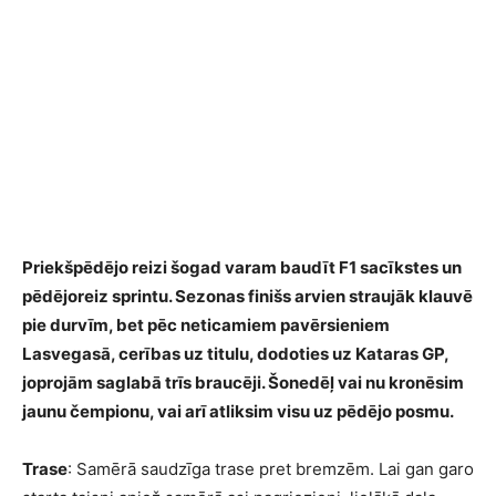
Priekšpēdējo reizi šogad varam baudīt F1 sacīkstes un
pēdējoreiz sprintu. Sezonas finišs arvien straujāk klauvē
pie durvīm, bet pēc neticamiem pavērsieniem
Lasvegasā, cerības uz titulu, dodoties uz Kataras GP,
joprojām saglabā trīs braucēji. Šonedēļ vai nu kronēsim
jaunu čempionu, vai arī atliksim visu uz pēdējo posmu.
Trase
: Samērā saudzīga trase pret bremzēm. Lai gan garo