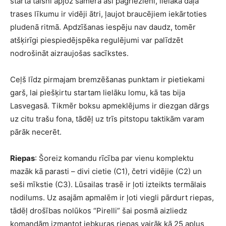
starta taisni apjož samērā asi pagriezieni, lielākā daļa
trases līkumu ir vidēji ātri, ļaujot braucējiem iekārtoties
pludenā ritmā. Apdzīšanas iespēju nav daudz, tomēr
atšķirīgi piespiedējspēka regulējumi var palīdzēt
nodrošināt aizraujošas sacīkstes.
Ceļš līdz pirmajam bremzēšanas punktam ir pietiekami
garš, lai piešķirtu startam lielāku lomu, kā tas bija
Lasvegasā. Tikmēr boksu apmeklējums ir diezgan dārgs
uz citu trašu fona, tādēļ uz trīs pitstopu taktikām varam
pārāk necerēt.
Riepas
: Šoreiz komandu rīcība par vienu komplektu
mazāk kā parasti – divi cietie (C1), četri vidējie (C2) un
seši mīkstie (C3). Lūsailas trasē ir ļoti izteikts termālais
nodilums. Uz asajām apmalēm ir ļoti viegli pārdurt riepas,
tādēļ drošības nolūkos “Pirelli” šai posmā aizliedz
komandām izmantot jebkuras riepas vairāk kā 25 apļus