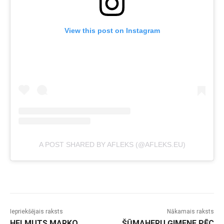
View this post on Instagram
A POST SHARED BY AFLEKS (@AFLEKS.EU)
Iepriekšējais raksts
Nākamais raksts
HELMUTS MARKO
ŠŪMAHERU ĢIMENE PĒC