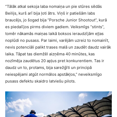
“Tālāk atkal sekoja laba nomaiņa un pie stūres sēdās
Beilijs, kurš arī bija ļoti ātrs. Viņš ir patiešām labs
braucējs, jo šogad bija “Porsche Junior Shootout”, kurā
es piedalījos pirms diviem gadiem. Veiksmīgs “stints”,
tomēr nākamās maiņas laikā boksos ieraudzījām eļļas
noplūdi no pusass. Par laimi, varējām uzreiz to nomainīt,
nevis potenciāli palikt trases malā un zaudēt daudz vairāk
laika. Tāpat tas diemžēl aizņēma 40 minūtes, kas
nozīmēja zaudētus 20 apļus pret konkurentiem. Tas ir
daudz un to, protams, bija sarežģīti un principā
neiespējami atgūt normālos apstākļos,” neveiksmīgo
pusass defektu skaidro latviešu pilots.