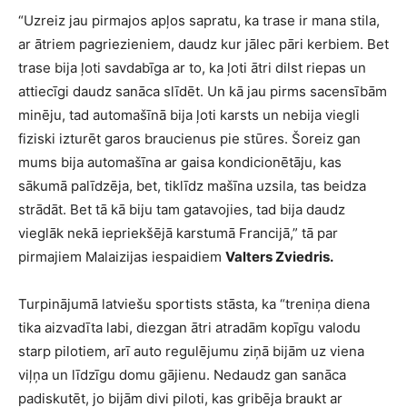
“Uzreiz jau pirmajos apļos sapratu, ka trase ir mana stila,
ar ātriem pagriezieniem, daudz kur jālec pāri kerbiem. Bet
trase bija ļoti savdabīga ar to, ka ļoti ātri dilst riepas un
attiecīgi daudz sanāca slīdēt. Un kā jau pirms sacensībām
minēju, tad automašīnā bija ļoti karsts un nebija viegli
fiziski izturēt garos braucienus pie stūres. Šoreiz gan
mums bija automašīna ar gaisa kondicionētāju, kas
sākumā palīdzēja, bet, tiklīdz mašīna uzsila, tas beidza
strādāt. Bet tā kā biju tam gatavojies, tad bija daudz
vieglāk nekā iepriekšējā karstumā Francijā,” tā par
pirmajiem Malaizijas iespaidiem
Valters Zviedris.
Turpinājumā latviešu sportists stāsta, ka “treniņa diena
tika aizvadīta labi, diezgan ātri atradām kopīgu valodu
starp pilotiem, arī auto regulējumu ziņā bijām uz viena
viļņa un līdzīgu domu gājienu. Nedaudz gan sanāca
padiskutēt, jo bijām divi piloti, kas gribēja braukt ar