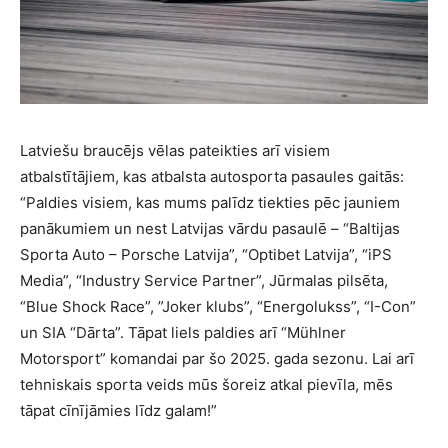
Latviešu braucējs vēlas pateikties arī visiem
atbalstītājiem, kas atbalsta autosporta pasaules gaitās:
“Paldies visiem, kas mums palīdz tiekties pēc jauniem
panākumiem un nest Latvijas vārdu pasaulē – “Baltijas
Sporta Auto – Porsche Latvija”, “Optibet Latvija”, “iPS
Media”, “Industry Service Partner”, Jūrmalas pilsēta,
“Blue Shock Race”, ”Joker klubs”, “Energolukss”, “I-Con”
un SIA “Dārta”. Tāpat liels paldies arī “Mühlner
Motorsport” komandai par šo 2025. gada sezonu. Lai arī
tehniskais sporta veids mūs šoreiz atkal pievīla, mēs
tāpat cīnījāmies līdz galam!”