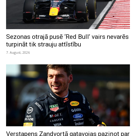
Sezonas otrajā pusē ‘Red Bull’ vairs nevarēs
turpināt tik strauju attīstību
7. August, 2026
Verstapens Zandvortā gatavojas paziņot par