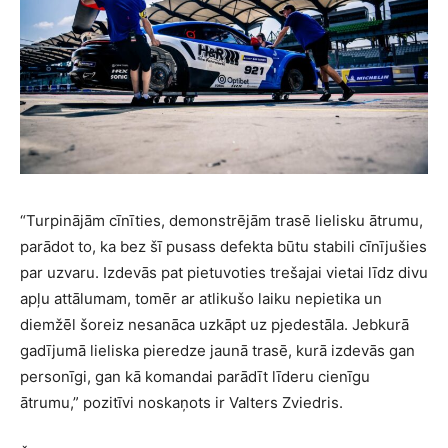
“Turpinājām cīnīties, demonstrējām trasē lielisku ātrumu,
parādot to, ka bez šī pusass defekta būtu stabili cīnījušies
par uzvaru. Izdevās pat pietuvoties trešajai vietai līdz divu
apļu attālumam, tomēr ar atlikušo laiku nepietika un
diemžēl šoreiz nesanāca uzkāpt uz pjedestāla. Jebkurā
gadījumā lieliska pieredze jaunā trasē, kurā izdevās gan
personīgi, gan kā komandai parādīt līderu cienīgu
ātrumu,” pozitīvi noskaņots ir Valters Zviedris.