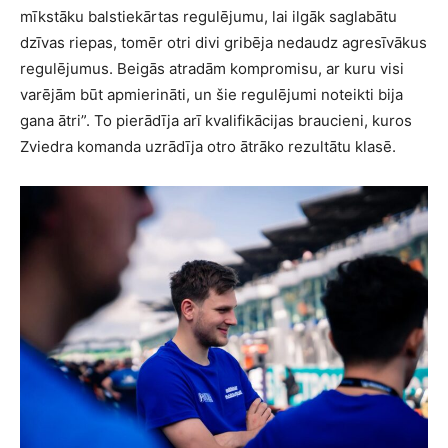
mīkstāku balstiekārtas regulējumu, lai ilgāk saglabātu
dzīvas riepas, tomēr otri divi gribēja nedaudz agresīvākus
regulējumus. Beigās atradām kompromisu, ar kuru visi
varējām būt apmierināti, un šie regulējumi noteikti bija
gana ātri”. To pierādīja arī kvalifikācijas braucieni, kuros
Zviedra komanda uzrādīja otro ātrāko rezultātu klasē.