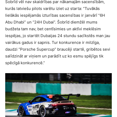
Šobrīd vēl nav skaidrības par nākamajām sacensībām,
kurās latviešu pilots varētu iziet uz starta: “Tuvākās
lielākās iespējamās izturības sacensības ir janvārī “6H
Abu Dhabi” un “24H Dubai”. Šobrīd diemžēl mums
budžeta tam nav, bet centīsimies un aktīvi meklēsim
iespējas, jo startēt Dubaijas 24 stundu sacīkstēs man jau
vairākus gadus ir sapnis. Tur konkurence ir milzīga,
daudzi “Porsche Supercup” braucēji startē, gribētos sevi
salīdzināt ar viņiem un parādīt uz ko esmu spējīgs tik
spēcīgā konkurencē.”