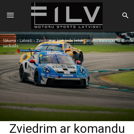
Sākums
Latvieši
Zviedrim ar komandu lielisks ātrums Malaizijas 12 stundu
sacīkstēs
Zviedrim ar komandu