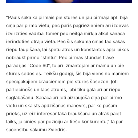
“Pauls sāka kā pirmais pie stūres un jau pirmajā aplī bija
cīņa par pirmo vietu, pēc pāris pagriezieniem arī izdevās
izvirzīties vadībā, tomēr pēc neilga mirkļa atkal sanāca
ierindoties otrajā vietā. Pēc šīs sākuma cīņas tad sākās
riepu taupīšana, lai spētu ātros un konstantos apļa laikos
nobraukt pirmo “stintu”. Pēc pirmās stundas trasē
parādījās “Code 60”, to arī izmantojām ar maiņu un pie
stūres sēdos es. Teikšu godīgi, šis bija viens no maniem
spēcīgākajiem braucieniem pie stūres šosezon, ļoti
pārliecinošs un labs ātrums, labi tiku galā arī ar riepu
saglabāšanu. Sanāca arī ļoti aizraujoša cīņa par pirmo
vietu un skaists apdzīšanas manevrs, par ko pašam
prieks, uzreiz interesantāka braukšana un ātrāk paiet
laiks, ja cīnies par pozīciju ar tiešo konkurentu,” tā par
sacensību sākumu Zviedris.