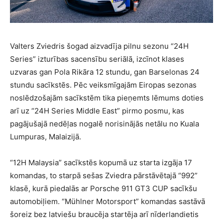
Valters Zviedris šogad aizvadīja pilnu sezonu “24H
Series” izturības sacensību seriālā, izcīnot klases
uzvaras gan Pola Rikāra 12 stundu, gan Barselonas 24
stundu sacīkstēs. Pēc veiksmīgajām Eiropas sezonas
noslēdzošajām sacīkstēm tika pieņemts lēmums doties
arī uz “24H Series Middle East” pirmo posmu, kas
pagājušajā nedēļas nogalē norisinājās netālu no Kuala
Lumpuras, Malaizijā.
“12H Malaysia” sacīkstēs kopumā uz starta izgāja 17
komandas, to starpā sešas Zviedra pārstāvētajā “992”
klasē, kurā piedalās ar Porsche 911 GT3 CUP sacīkšu
automobiļiem. “Mühlner Motorsport” komandas sastāvā
šoreiz bez latviešu braucēja startēja arī nīderlandietis