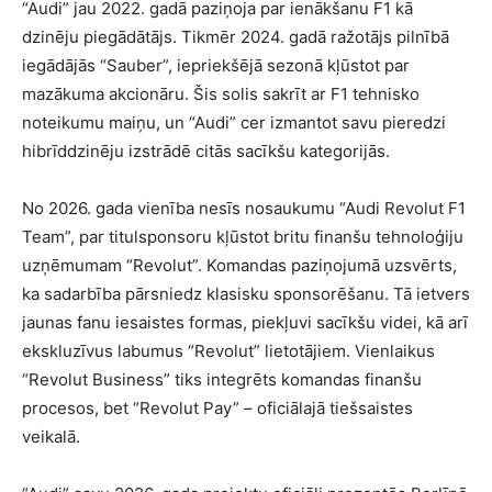
“Audi” jau 2022. gadā paziņoja par ienākšanu F1 kā
dzinēju piegādātājs. Tikmēr 2024. gadā ražotājs pilnībā
iegādājās “Sauber”, iepriekšējā sezonā kļūstot par
mazākuma akcionāru. Šis solis sakrīt ar F1 tehnisko
noteikumu maiņu, un “Audi” cer izmantot savu pieredzi
hibrīddzinēju izstrādē citās sacīkšu kategorijās.
No 2026. gada vienība nesīs nosaukumu “Audi Revolut F1
Team”, par titulsponsoru kļūstot britu finanšu tehnoloģiju
uzņēmumam “Revolut”. Komandas paziņojumā uzsvērts,
ka sadarbība pārsniedz klasisku sponsorēšanu. Tā ietvers
jaunas fanu iesaistes formas, piekļuvi sacīkšu videi, kā arī
ekskluzīvus labumus “Revolut” lietotājiem. Vienlaikus
“Revolut Business” tiks integrēts komandas finanšu
procesos, bet “Revolut Pay” – oficiālajā tiešsaistes
veikalā.