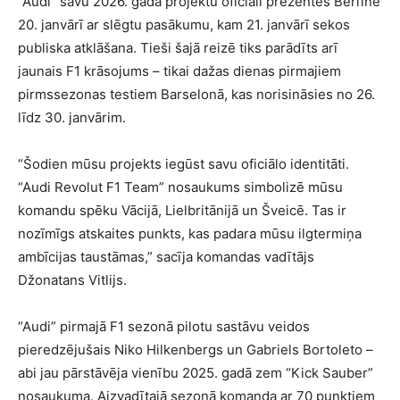
“Audi” savu 2026. gada projektu oficiāli prezentēs Berlīnē
20. janvārī ar slēgtu pasākumu, kam 21. janvārī sekos
publiska atklāšana. Tieši šajā reizē tiks parādīts arī
jaunais F1 krāsojums – tikai dažas dienas pirmajiem
pirmssezonas testiem Barselonā, kas norisināsies no 26.
līdz 30. janvārim.
“Šodien mūsu projekts iegūst savu oficiālo identitāti.
“Audi Revolut F1 Team” nosaukums simbolizē mūsu
komandu spēku Vācijā, Lielbritānijā un Šveicē. Tas ir
nozīmīgs atskaites punkts, kas padara mūsu ilgtermiņa
ambīcijas taustāmas,” sacīja komandas vadītājs
Džonatans Vitlijs.
“Audi” pirmajā F1 sezonā pilotu sastāvu veidos
pieredzējušais Niko Hilkenbergs un Gabriels Bortoleto –
abi jau pārstāvēja vienību 2025. gadā zem “Kick Sauber”
nosaukuma. Aizvadītajā sezonā komanda ar 70 punktiem