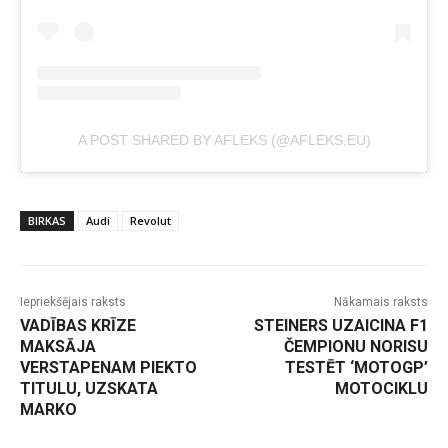
A POST SHARED BY AFLEKS (@AFLEKS.EU)
BIRKAS
Audi
Revolut
Iepriekšējais raksts
Nākamais raksts
VADĪBAS KRĪZE
STEINERS UZAICINA F1
MAKSĀJA
ČEMPIONU NORISU
VERSTAPENAM PIEKTO
TESTĒT ‘MOTOGP’
TITULU, UZSKATA
MOTOCIKLU
MARKO
-