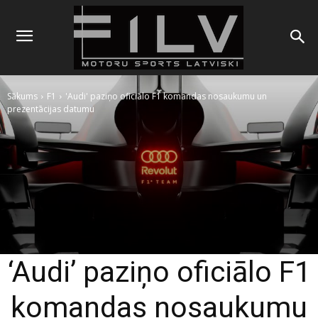
Sākums
F1
'Audi' paziņo oficiālo F1 komandas nosaukumu un
prezentācijas datumu
‘Audi’ paziņo oficiālo F1
komandas nosaukumu