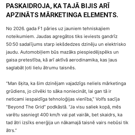
PASKAIDROJA, KA TAJĀ BIJIS ARĪ
APZINĀTS MĀRKETINGA ELEMENTS.
No 2026. gada F1 pāries uz jauniem tehniskajiem
noteikumiem. Jaudas agregātos tiks ieviests gandrīz
50:50 sadalījums starp iekšdedzes dzinēju un elektrisko
jaudu. Automobiļiem būs mazāks piespiedējspēks un
gaisa pretestība, kā arī aktīvā aerodinamika, kas ļaus
saglabāt ļoti lielu ātrumu taisnēs.
“Man šķita, ka šim dzinējam vajadzīgs neliels mārketinga
grūdiens, jo cilvēki to sāka noniecināt, lai gan tā ir
neticami iespaidīga tehnoloģijas vienība,” Volfs sacīja
“Beyond The Grid” podkāstā. “Ja visu saliek kopā, mēs
varētu sasniegt 400 km/h vai pat vairāk, bet skaidrs, ka
tad ātri izsīks enerģija un nākamajā taisnē vairs nebūsi tik
ātrs.”