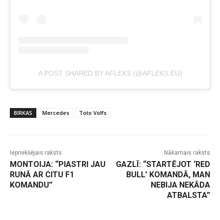
A POST SHARED BY AFLEKS (@AFLEKS.EU)
BIRKAS
Mercedes
Toto Volfs
Iepriekšējais raksts
Nākamais raksts
MONTOIJA: “PIASTRI JAU
GAZLĪ: “STARTĒJOT ‘RED
RUNĀ AR CITU F1
BULL’ KOMANDĀ, MAN
KOMANDU”
NEBIJA NEKĀDA
ATBALSTA”
-