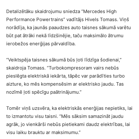
Detalizētāku skaidrojumu sniedza “Mercedes High
Performance Powertrains” vadītājs Hivels Tomass. Viņš
norādīja, ka jaunās paaudzes auto taisnes sākumā varētu
būt pat ātrāki nekā līdzšinējie, taču maksimālo ātrumu
ierobežos enerģijas pārvaldība.
“Veiktspēja taisnes sākumā būs ļoti līdzīga šodienai,”
skaidroja Tomass. “Turbokompresoram vairs nebūs
pieslēgta elektriskā iekārta, tāpēc var parādīties turbo
aizture, ko mēs kompensēsim ar elektrisko jaudu. Tas
nozīmē ļoti spēcīgu paātrinājumu.”
Tomēr viņš uzsvēra, ka elektriskās enerģijas nepietiks, lai
to izmantotu visu taisni. “Mēs sāksim samazināt jaudu
agrāk, jo vienkārši nebūs pietiekami daudz elektrības, lai
visu laiku brauktu ar maksimumu.”