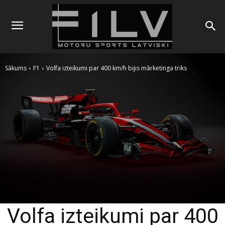
Sākums
F1
Volfa izteikumi par 400 km/h bijis mārketinga triks
Volfa izteikumi par 400