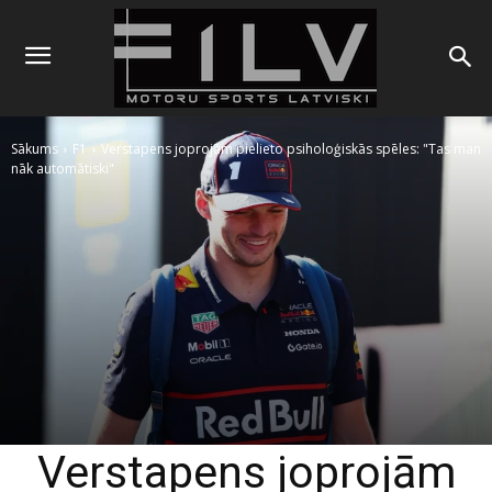
Sākums
F1
Verstapens joprojām pielieto psiholoģiskās spēles: "Tas man
nāk automātiski"
Verstapens joprojām