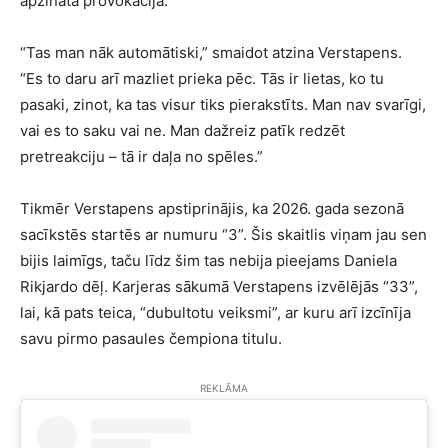
apzināta provokācija.
“Tas man nāk automātiski,” smaidot atzina Verstapens.
“Es to daru arī mazliet prieka pēc. Tās ir lietas, ko tu
pasaki, zinot, ka tas visur tiks pierakstīts. Man nav svarīgi,
vai es to saku vai ne. Man dažreiz patīk redzēt
pretreakciju – tā ir daļa no spēles.”
Tikmēr Verstapens apstiprinājis, ka 2026. gada sezonā
sacīkstēs startēs ar numuru “3”. Šis skaitlis viņam jau sen
bijis laimīgs, taču līdz šim tas nebija pieejams Daniela
Rikjardo dēļ. Karjeras sākumā Verstapens izvēlējās “33”,
lai, kā pats teica, “dubultotu veiksmi”, ar kuru arī izcīnīja
savu pirmo pasaules čempiona titulu.
REKLĀMA