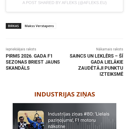
A POST SHARED BY AFLEKS (@AFLEKS.EU)
BIRKAS
Makss Verstapens
Iepriekšējais raksts
Nākamais raksts
PIRMS 2026. GADA F1
SAINCS UN LEKLĒRS – ŠĪ
SEZONAS BRIEST JAUNS
GADA LIELĀKIE
SKANDĀLS
ZAUDĒTĀJI PUNKTU
IZTEIKSMĒ
-
INDUSTRIJAS ZIŅAS