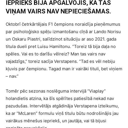
IEPRIEKŠ BIJA APGALVOJIS, KA TĀS
VIŅAM VAIRS NAV NEPIECIEŠAMAS.
Oktobrī četrkārtējais F1 čempions noraidīja pieņēmumus
par psiholoģisko spēļu izmantošanu cīņā ar Lando Norisu
un Oskaru Piastri, salīdzinot situāciju ar aso 2021. gada
titula dueli pret Luisu Hamiltonu. “Toreiz tā bija daļa no
spēles. Vai es to darīšu vēlreiz? Man tas vairs nav
vajadzīgs,” toreiz sacīja Verstapens. “Tad es vēl nebiju
kļuvis par čempionu. Tagad man ir vairāki tituli, bet viņiem
– nav.”
Tomēr pēc sezonas noslēguma intervijā “Viaplay”
holandietis atzina, ka šīs spēlītes patiesībā nekad nav
pazudušas. Intervētājs atgādināja Verstapena izteikumu,
ka ar “McLaren” formulu viņš titulu būtu nodrošinājis jau
vairākus mēnešus iepriekš, un jautāja, vai tā bijusi