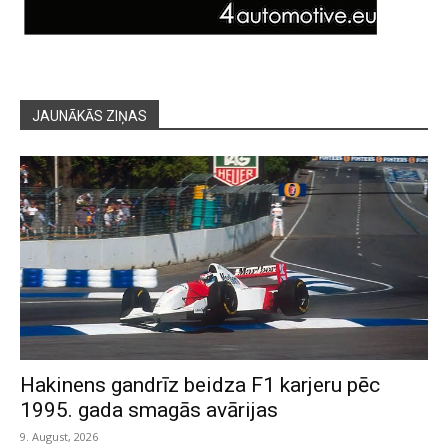
JAUNĀKĀS ZIŅAS
Hakinens gandrīz beidza F1 karjeru pēc
1995. gada smagās avārijas
9. August, 2026