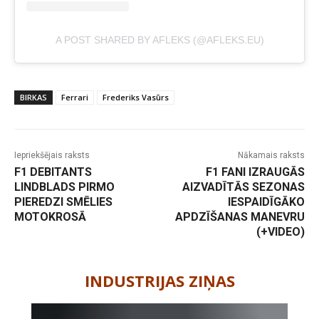
A POST SHARED BY AFLEKS (@AFLEKS.EU)
BIRKAS
Ferrari
Frederiks Vasūrs
Iepriekšējais raksts
Nākamais raksts
F1 DEBITANTS
F1 FANI IZRAUGĀS
LINDBLADS PIRMO
AIZVADĪTĀS SEZONAS
PIEREDZI SMĒLIES
IESPAIDĪGĀKO
MOTOKROSĀ
APDZĪŠANAS MANEVRU
(+VIDEO)
-
INDUSTRIJAS ZIŅAS