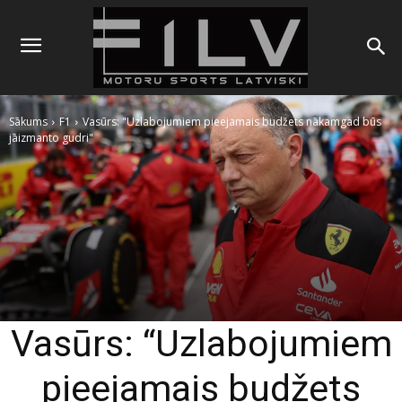
Sākums
F1
Vasūrs: "Uzlabojumiem pieejamais budžets nākamgad būs
jāizmanto gudri"
Vasūrs: “Uzlabojumiem
pieejamais budžets