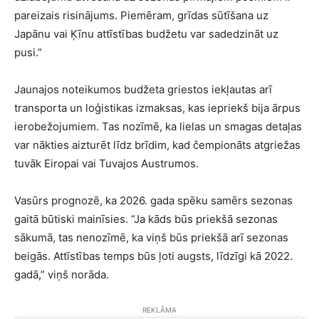
pareizais risinājums. Piemēram, grīdas sūtīšana uz
Japānu vai Ķīnu attīstības budžetu var sadedzināt uz
pusi.”
Jaunajos noteikumos budžeta griestos iekļautas arī
transporta un loģistikas izmaksas, kas iepriekš bija ārpus
ierobežojumiem. Tas nozīmē, ka lielas un smagas detaļas
var nākties aizturēt līdz brīdim, kad čempionāts atgriežas
tuvāk Eiropai vai Tuvajos Austrumos.
Vasūrs prognozē, ka 2026. gada spēku samērs sezonas
gaitā būtiski mainīsies. “Ja kāds būs priekšā sezonas
sākumā, tas nenozīmē, ka viņš būs priekšā arī sezonas
beigās. Attīstības temps būs ļoti augsts, līdzīgi kā 2022.
gadā,” viņš norāda.
REKLĀMA