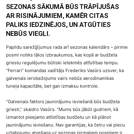
SEZONAS SĀKUMĀ BŪS TRĀPĪJUŠAS
AR RISINĀJUMIEM, KAMĒR CITAS
PALIKS IEDZINĒJOS, UN ATGŪTIES
NEBŪS VIEGLI.
Papildu sarežģījumus rada arī sezonas kalendārs – pirmie
posmi notiks tālos izbraukumos, kas kopā ar budžeta
griestu regulējumu būtiski ietekmēs attīstības tempu.
“Ferrari” komandas vadītājs Frederiks Vasūrs uzsver, ka
galvenais ierobežojums vairs nebūs aerodinamikas
tuneļa kapacitāte, bet gan izmaksu kontrole.
“Galvenais faktors jauninājumu ieviešanā būs budžeta
griesti,” skaidro Vasūrs. “Mums būs jābūt gudriem, kā
izmantot pieejamo attīstības budžetu un kā plānot
jauninājumu ieviešanu. Nav garantijas, ka četru vai piecu
uzlabojumu atvešana uz sezonas pirmajiem posmiem ir