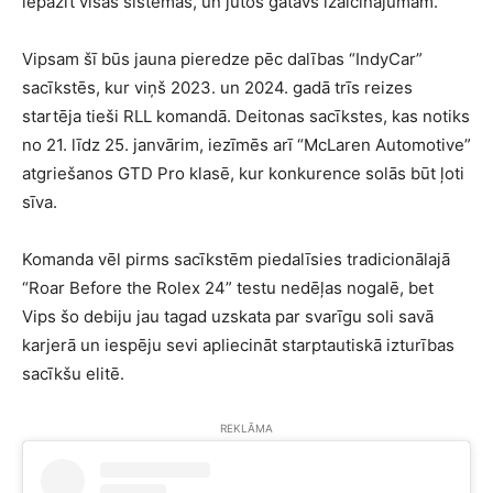
iepazīt visas sistēmas, un jūtos gatavs izaicinājumam.”
Vipsam šī būs jauna pieredze pēc dalības “IndyCar”
sacīkstēs, kur viņš 2023. un 2024. gadā trīs reizes
startēja tieši RLL komandā. Deitonas sacīkstes, kas notiks
no 21. līdz 25. janvārim, iezīmēs arī “McLaren Automotive”
atgriešanos GTD Pro klasē, kur konkurence solās būt ļoti
sīva.
Komanda vēl pirms sacīkstēm piedalīsies tradicionālajā
“Roar Before the Rolex 24” testu nedēļas nogalē, bet
Vips šo debiju jau tagad uzskata par svarīgu soli savā
karjerā un iespēju sevi apliecināt starptautiskā izturības
sacīkšu elitē.
REKLĀMA