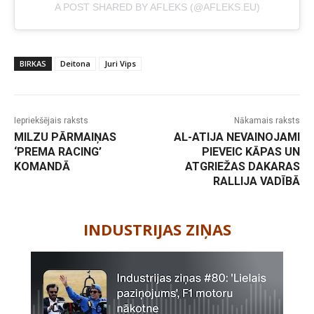
A POST SHARED BY AFLEKS (@AFLEKS.EU)
BIRKAS
Deitona
Juri Vips
Iepriekšējais raksts
Nākamais raksts
MILZU PĀRMAIŅAS
AL-ATIJA NEVAINOJAMI
‘PREMA RACING’
PIEVEIC KĀPAS UN
KOMANDĀ
ATGRIEŽAS DAKARAS
RALLIJA VADĪBĀ
-
INDUSTRIJAS ZIŅAS