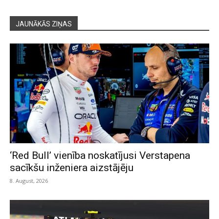
JAUNĀKĀS ZIŅAS
‘Red Bull’ vienība noskatījusi Verstapena
sacīkšu inženiera aizstājēju
8. August, 2026