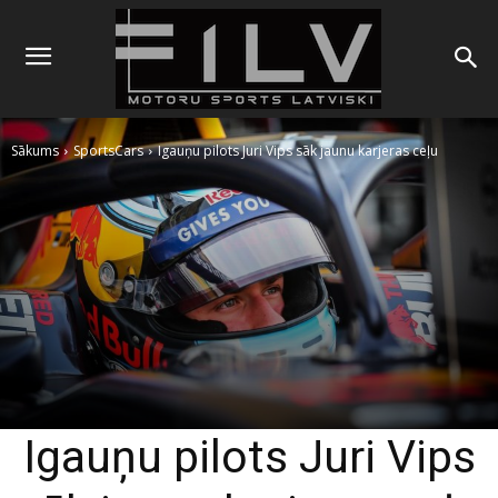
Sākums
SportsCars
Igauņu pilots Juri Vips sāk jaunu karjeras ceļu
Igauņu pilots Juri Vips