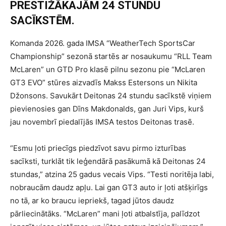
PRESTIŽĀKAJĀM 24 STUNDU
SACĪKSTĒM.
Komanda 2026. gada IMSA “WeatherTech SportsCar
Championship” sezonā startēs ar nosaukumu “RLL Team
McLaren” un GTD Pro klasē pilnu sezonu pie “McLaren
GT3 EVO” stūres aizvadīs Makss Estersons un Nikita
Džonsons. Savukārt Deitonas 24 stundu sacīkstē viņiem
pievienosies gan Dīns Makdonalds, gan Juri Vips, kurš
jau novembrī piedalījās IMSA testos Deitonas trasē.
“Esmu ļoti priecīgs piedzīvot savu pirmo izturības
sacīksti, turklāt tik leģendārā pasākumā kā Deitonas 24
stundas,” atzina 25 gadus vecais Vips. “Testi noritēja labi,
nobraucām daudz apļu. Lai gan GT3 auto ir ļoti atšķirīgs
no tā, ar ko braucu iepriekš, tagad jūtos daudz
pārliecinātāks. “McLaren” mani ļoti atbalstīja, palīdzot