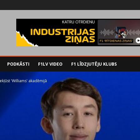
PODKĀSTI
F1LV VIDEO
F1 LĪDZJUTĒJU KLUBS
kļūst 'Williams' akadēmijā