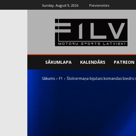
Sunday, August 9, 2026
Pievienoties
SĀKUMLAPA
KALENDĀRS
PATREON
Sākums
F1
Štolcermaņa bijušais komandas biedrs ie