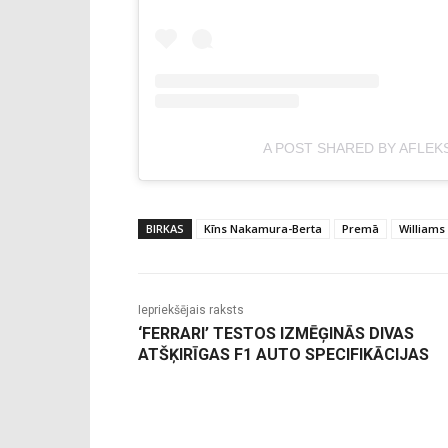
A POST SHARED BY AFLEK
BIRKAS
Kīns Nakamura-Berta
Premā
Williams
Iepriekšējais raksts
‘FERRARI’ TESTOS IZMĒĢINĀS DIVAS
ATŠĶIRĪGAS F1 AUTO SPECIFIKĀCIJAS
-