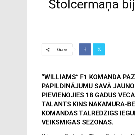
Štolcermaņa bij
Share
“WILLIAMS” F1 KOMANDA PAZ
PAPILDINĀJUMU SAVĀ JAUNO 
PIEVIENOJIES 18 GADUS VEC
TALANTS KĪNS NAKAMURA-BER
KOMANDAS TĀLREDZĪGS IEGU
VEIKSMĪGĀS SEZONAS.