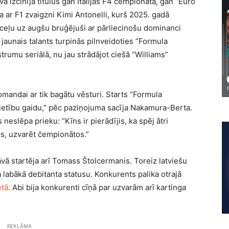
izcīnīja titulus gan Itālijas F4 čempionātā, gan “Euro
āta ar F1 zvaigzni Kimi Antonelli, kurš 2025. gadā
u ceļu uz augšu bruģējuši ar pārliecinošu dominanci
jaunais talants turpinās pilnveidoties “Formula
rumu seriālā, nu jau strādājot ciešā “Williams”
mandai ar tik bagātu vēsturi. Starts “Formula
cietību gaidu,” pēc paziņojuma sacīja Nakamura-Berta.
neslēpa prieku: “Kīns ir pierādījis, ka spēj ātri
ais, uzvarēt čempionātos.”
 startēja arī Tomass Štolcermanis. Toreiz latviešu
labākā debitanta statusu. Konkurents palika otrajā
etā
. Abi bija konkurenti cīņā par uzvarām arī kartinga
REKLĀMA