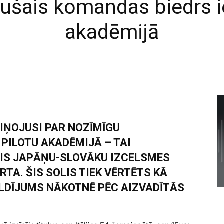
ušais komandas biedrs ie
akadēmijā
IŅOJUSI PAR NOZĪMĪGU
PILOTU AKADĒMIJĀ – TAI
AIS JAPĀŅU-SLOVĀKU IZCELSMES
TA. ŠIS SOLIS TIEK VĒRTĒTS KĀ
LDĪJUMS NĀKOTNĒ PĒC AIZVADĪTĀS