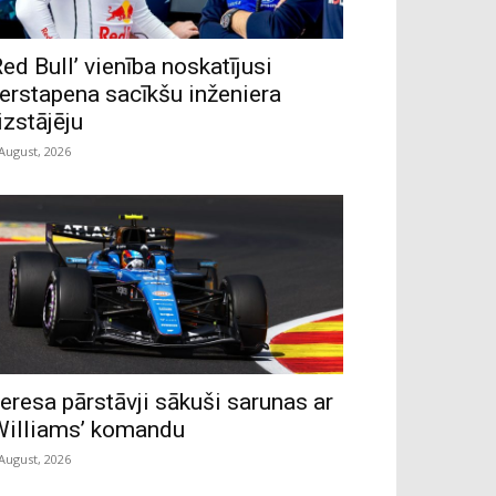
Red Bull’ vienība noskatījusi
erstapena sacīkšu inženiera
izstājēju
 August, 2026
eresa pārstāvji sākuši sarunas ar
Williams’ komandu
 August, 2026