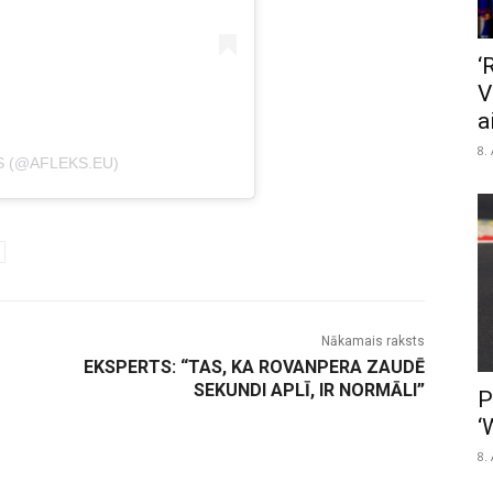
‘
V
a
8.
S (@AFLEKS.EU)
Nākamais raksts
EKSPERTS: “TAS, KA ROVANPERA ZAUDĒ
SEKUNDI APLĪ, IR NORMĀLI”
P
‘
8.