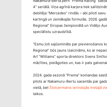
Nakamura-Berta pērn “Prema Racing” sastāvā 
4” seriālā. Viņa agrīnā karjera tiek salīdzin
debitēja “Mercedes” rindās – abi piloti sav
kartingā un zemākajās formulās. 2026. gadā 
Regional” Eiropas čempionātā un Vidējo Aust
speciālistu uzraudzībā.
“Esmu ļoti sajūsmināts par pievienošanos ko
Regional” būs jauns izaicināms, ko ar nepa
Arī “Williams” sporta direktors Svens Smītss 
mācīties, pielāgoties un, kas ir pats galven
2024. gada sezonā “Prema” komandas sastāvā
pilots ar Nakamuru-Bertu sacentās par gada 
vietā, bet
Štolcermanis ierindojās trešajā vi
laikos.