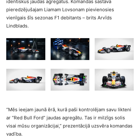
identiskus jaudas agregātus. Komandas sastāvā
pieredzējušajam Liamam Lovsonam pievienosies
vienīgais šīs sezonas F1 debitants – brits Arvīds
Lindblads.
“Mēs ieejam jaunā ērā, kurā paši kontrolējam savu likteni
ar “Red Bull Ford” jaudas agregātu. Tas ir milzīgs solis
visai mūsu organizācijai,” prezentācijā uzsvēra komandas
vadība.