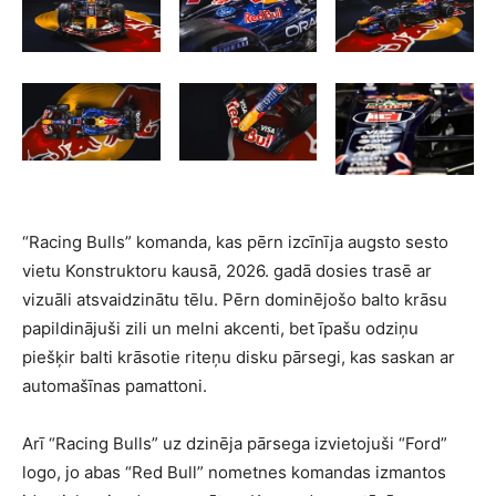
“Racing Bulls” komanda, kas pērn izcīnīja augsto sesto
vietu Konstruktoru kausā, 2026. gadā dosies trasē ar
vizuāli atsvaidzinātu tēlu. Pērn dominējošo balto krāsu
papildinājuši zili un melni akcenti, bet īpašu odziņu
piešķir balti krāsotie riteņu disku pārsegi, kas saskan ar
automašīnas pamattoni.
Arī “Racing Bulls” uz dzinēja pārsega izvietojuši “Ford”
logo, jo abas “Red Bull” nometnes komandas izmantos