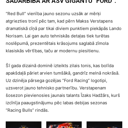
SADARBĪBĀ AR ASV GIGANTU “FORD”.
“Red Bull” vienība jauno sezonu uzsāk ar mērķi
atgriezties tronī pēc tam, kad pērn Makss Verstapens
dramatiskā cīņā par tikai diviem punktiem piekāpās Lando
Norisam. Lai gan auto tehniskās detaļas tiek turētas
noslēpumā, prezentētais krāsojums saglabā zīmola
klasiskās vērtības, taču ar modernu piesitienu.
Šī gada dizainā dominē izteikts zilais tonis, kas bolīda
apakšdaļā pāriet arvien tumšākā, gandrīz melnā nokrāsā.
Uz dzinēja pārsega gozējas “Ford Racing” logotipi,
uzsverot jauno tehnisko partnerību. Verstapenam
šosezon pievienosies jaunais talants Īzaks Hadžārs, kurš
izcīnīja paaugstinājumu pēc labas debijas sezonas
“Racing Bulls” rindās.