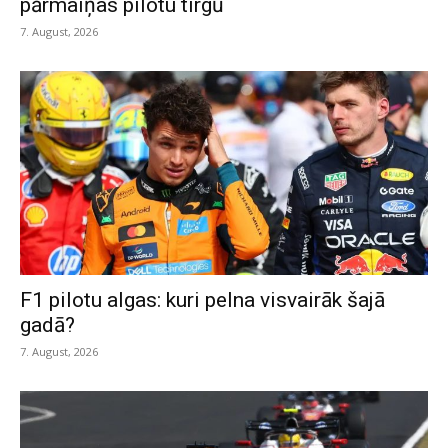
pārmaiņas pilotu tirgū
7. August, 2026
F1 pilotu algas: kuri pelna visvairāk šajā
gadā?
7. August, 2026