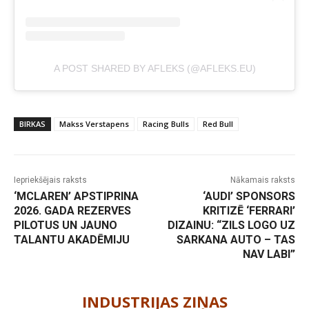
A POST SHARED BY AFLEKS (@AFLEKS.EU)
BIRKAS
Makss Verstapens
Racing Bulls
Red Bull
Iepriekšējais raksts
Nākamais raksts
‘MCLAREN’ APSTIPRINA
‘AUDI’ SPONSORS
2026. GADA REZERVES
KRITIZĒ ‘FERRARI’
PILOTUS UN JAUNO
DIZAINU: “ZILS LOGO UZ
TALANTU AKADĒMIJU
SARKANA AUTO – TAS
NAV LABI”
-
INDUSTRIJAS ZIŅAS