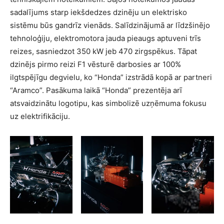
sadalījums starp iekšdedzes dzinēju un elektrisko
sistēmu būs gandrīz vienāds. Salīdzinājumā ar līdzšinējo
tehnoloģiju, elektromotora jauda pieaugs aptuveni trīs
reizes, sasniedzot 350 kW jeb 470 zirgspēkus. Tāpat
dzinējs pirmo reizi F1 vēsturē darbosies ar 100%
ilgtspējīgu degvielu, ko “Honda” izstrādā kopā ar partneri
“Aramco”. Pasākuma laikā “Honda” prezentēja arī
atsvaidzinātu logotipu, kas simbolizē uzņēmuma fokusu
uz elektrifikāciju.