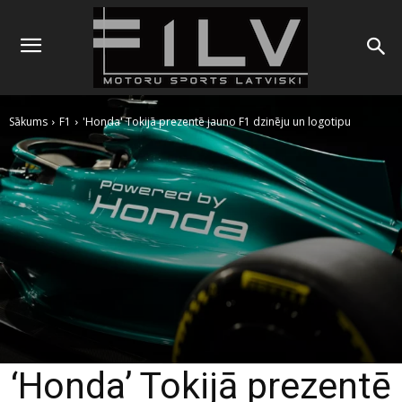
Sākums
F1
'Honda' Tokijā prezentē jauno F1 dzinēju un logotipu
‘Honda’ Tokijā prezentē