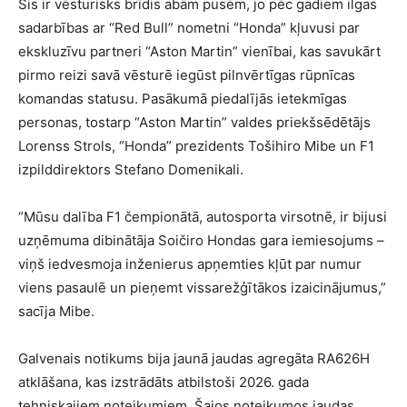
Šis ir vēsturisks brīdis abām pusēm, jo pēc gadiem ilgas
sadarbības ar “Red Bull” nometni “Honda” kļuvusi par
ekskluzīvu partneri “Aston Martin” vienībai, kas savukārt
pirmo reizi savā vēsturē iegūst pilnvērtīgas rūpnīcas
komandas statusu. Pasākumā piedalījās ietekmīgas
personas, tostarp “Aston Martin” valdes priekšsēdētājs
Lorenss Strols, “Honda” prezidents Tošihiro Mibe un F1
izpilddirektors Stefano Domenikali.
“Mūsu dalība F1 čempionātā, autosporta virsotnē, ir bijusi
uzņēmuma dibinātāja Soičiro Hondas gara iemiesojums –
viņš iedvesmoja inženierus apņemties kļūt par numur
viens pasaulē un pieņemt vissarežģītākos izaicinājumus,”
sacīja Mibe.
Galvenais notikums bija jaunā jaudas agregāta RA626H
atklāšana, kas izstrādāts atbilstoši 2026. gada
tehniskajiem noteikumiem. Šajos noteikumos jaudas