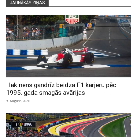
JAUNĀKĀS ZIŅAS
Hakinens gandrīz beidza F1 karjeru pēc
1995. gada smagās avārijas
9. August, 2026