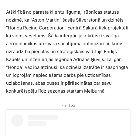
Atšķirībā no parasta klientu līguma, rūpnīcas statuss
nozīmē, ka “Aston Martin” šasija Silverstonā un dzinējs
“Honda Racing Corporation” centrā Sakurā tiek projektēti
kā viens veselums. Šāda integrācija ir kritiski svarīga
aerodinamikas un svara sadalījuma optimizācijai, kuras
uzraudzībā piedalās arī stratēģiskais vadītājs Endijs
Kauels un inženierijas leģenda Adrians Ņūvijs. Lai gan
“Honda” vadība atzinusi, ka dzinēja izstrāde ir saspringta
un joprojām nepieciešams darbs pie uzticamības
uzlabošanas, abas puses ir pārliecinātas par savu
konkurētspēju līdz sezonas startam Melburnā.
REKLĀMA