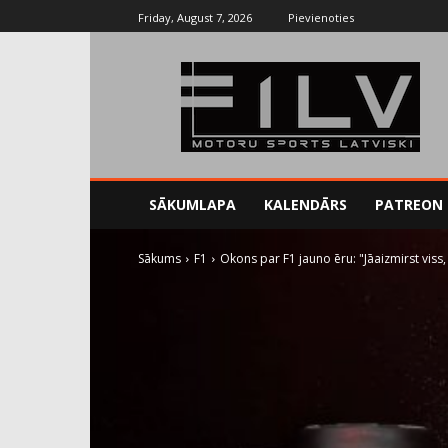
Friday, August 7, 2026
Pievienoties
SĀKUMLAPA
KALENDĀRS
PATREON
Sākums
F1
Okons par F1 jauno ēru: "Jāaizmirst viss