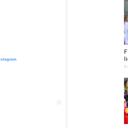
F
l
nstagram
7.