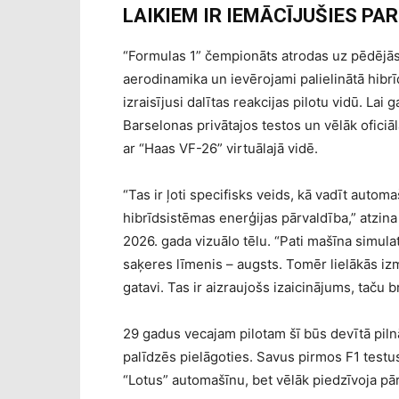
LAIKIEM IR IEMĀCĪJUŠIES PAR
“Formulas 1” čempionāts atrodas uz pēdējās
aerodinamika un ievērojami palielinātā hibr
izraisījusi dalītas reakcijas pilotu vidū. La
Barselonas privātajos testos un vēlāk oficiā
ar “Haas VF-26” virtuālajā vidē.
“Tas ir ļoti specifisks veids, kā vadīt auto
hibrīdsistēmas enerģijas pārvaldība,” atzi
2026. gada vizuālo tēlu. “Pati mašīna simul
saķeres līmenis – augsts. Tomēr lielākās izm
gatavi. Tas ir aizraujošs izaicinājums, taču b
29 gadus vecajam pilotam šī būs devītā piln
palīdzēs pielāgoties. Savus pirmos F1 testus
“Lotus” automašīnu, bet vēlāk piedzīvoja pā