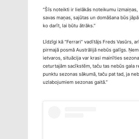
“Šīs noteikti ir lielākās noteikumu izmaiņas
savas maņas, sajūtas un domāšana būs jāpā
ko darīt, lai būtu ātrāks.”
Līdzīgi kā “Ferrari” vadītājs Freds Vasūrs,
pirmajā posmā Austrālijā nebūs galīgs. Ņem
ietvaros, situācija var krasi mainīties sezo
ceturtajām sacīkstēm, taču tas nebūs gala re
punktu sezonas sākumā, taču pat tad, ja neb
uzlabojumiem sezonas gaitā.”