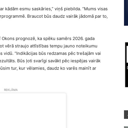
, ar kādām esmu saskāries,” viņš piebilda. “Mums visas
rprogrammē. Braucot būs daudz vairāk jādomā par to,
 arī Okons prognozē, ka spēku samērs 2026. gada
ot vērā straujo attīstības tempu jauno noteikumu
nas vidū. “Indikācijas būs redzamas pēc trešajām vai
zultāts. Būs ļoti svarīgi savākt pēc iespējas vairāk
ūsim tur, kur vēlamies, daudz ko varēs mainīt ar
REKLĀMA