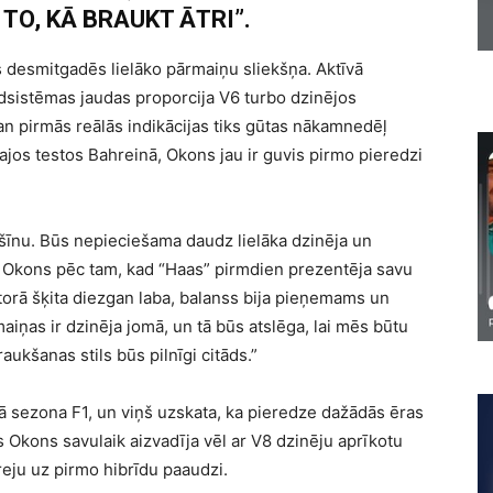
 TO, KĀ BRAUKT ĀTRI”.
 desmitgadēs lielāko pārmaiņu sliekšņa. Aktīvā
īdsistēmas jaudas proporcija V6 turbo dzinējos
i gan pirmās reālās indikācijas tiks gūtas nākamnedēļ
lajos testos Bahreinā, Okons jau ir guvis pirmo pieredzi
mašīnu. Būs nepieciešama daudz lielāka dzinēja un
na Okons pēc tam, kad “Haas” pirmdien prezentēja savu
atorā šķita diezgan laba, balanss bija pieņemams un
aiņas ir dzinēja jomā, un tā būs atslēga, lai mēs būtu
raukšanas stils būs pilnīgi citāds.”
ā sezona F1, un viņš uzskata, ka pieredze dažādās ēras
 Okons savulaik aizvadīja vēl ar V8 dzinēju aprīkotu
reju uz pirmo hibrīdu paaudzi.