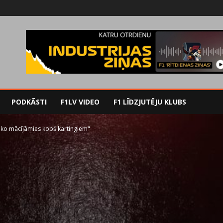
PODKĀSTI
F1LV VIDEO
F1 LĪDZJUTĒJU KLUBS
, ko mācījāmies kopš kartingiem"