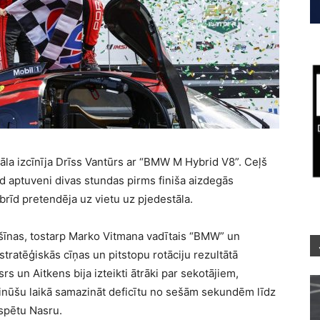
la izcīnīja Drīss Vantūrs ar “BMW M Hybrid V8”. Ceļš
ad aptuveni divas stundas pirms finiša aizdegās
obrīd pretendēja uz vietu uz pjedestāla.
ašīnas, tostarp Marko Vitmana vadītais “BMW” un
stratēģiskās cīņas un pitstopu rotāciju rezultātā
s un Aitkens bija izteikti ātrāki par sekotājiem,
nūšu laikā samazināt deficītu no sešām sekundēm līdz
rspētu Nasru.