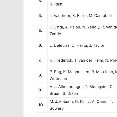
3.
R. Rast
4.
L. Vanthoor, K. Estre, M. Campbell
K. Ohta, Á. Palou, N. Yelloly, R. van d
5.
Zande
6.
L. Delétraz, C. Herta, J. Taylor
7.
K. Frederick, T. van der Helm, N. Pin
P. Eng, K. Magnussen, R. Marciello, 
8.
Wittmann
A. J. Allmendinger, T. Blomqvist, C.
9.
Braun, S. Dixon
M. Jakobsen, G. Kurtz, A. Quinn, T.
10.
Sowery