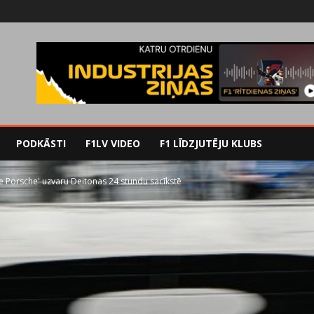
PODKĀSTI
F1LV VIDEO
F1 LĪDZJUTĒJU KLUBS
ke Porsche' uzvaru Deitonas 24 stundu sacīkstē