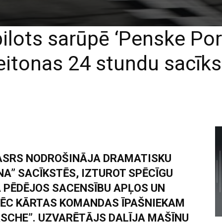
pilots sarūpē ‘Penske Po
eitonas 24 stundu sacīks
 NASRS NODROŠINĀJA DRAMATISKU
NA” SACĪKSTĒS, IZTUROT SPĒCĪGU
A PĒDĒJOS SACENSĪBU APĻOS UN
ĒC KĀRTAS KOMANDAS ĪPAŠNIEKAM
SCHE”. UZVARĒTĀJS DALĪJA MAŠĪNU