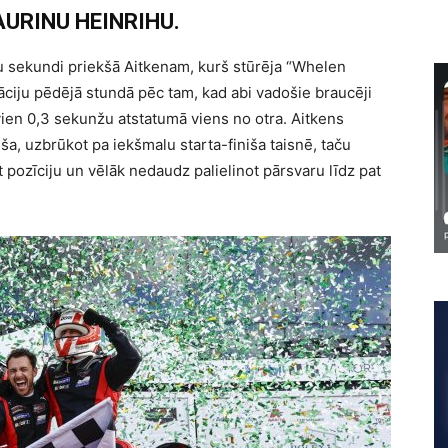
AURINU HEINRIHU.
u sekundi priekšā Aitkenam, kurš stūrēja “Whelen
āciju pēdējā stundā pēc tam, kad abi vadošie braucēji
vien 0,3 sekunžu atstatumā viens no otra. Aitkens
a, uzbrūkot pa iekšmalu starta-finiša taisnē, taču
t pozīciju un vēlāk nedaudz palielinot pārsvaru līdz pat