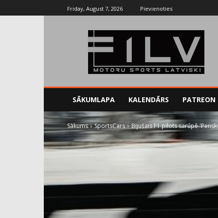
Friday, August 7, 2026
Pievienoties
SĀKUMLAPA
KALENDĀRS
PATREON
Sākums
SportsCars
Bijušais F1 pilots sarūpē 'Pens