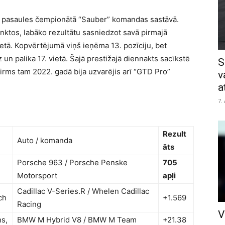
F1 pasaules čempionātā “Sauber” komandas sastāvā.
nktos, labāko rezultātu sasniedzot savā pirmajā
vietā. Kopvērtējumā viņš ieņēma 13. pozīciju, bet
un palika 17. vietā. Šajā prestižajā diennakts sacīkstē
S
pirms tam 2022. gadā bija uzvarējis arī “GTD Pro”
v
a
7.
Rezult
Auto / komanda
āts
Porsche 963 / Porsche Penske
705
Motorsport
apļi
Cadillac V-Series.R / Whelen Cadillac
sch
+1.569
Racing
V
ns,
BMW M Hybrid V8 / BMW M Team
+21.38