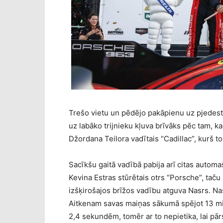
Trešo vietu un pēdējo pakāpienu uz pjedestā
uz labāko trijnieku kļuva brīvāks pēc tam, k
Džordana Teilora vadītais “Cadillac”, kurš t
Sacīkšu gaitā vadībā pabija arī citas autom
Kevina Estras stūrētais otrs “Porsche”, taču 
izšķirošajos brīžos vadību atguva Nasrs. Nasr
Aitkenam savas maiņas sākumā spējot 13 mi
2,4 sekundēm, tomēr ar to nepietika, lai pā