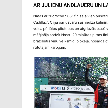
AR JULIENU ANDLAUERU UN L
Nasrs ar “Porsche 963” finišēja vien pusotr
Cadillac”. Cīņa par uzvaru sasniedza kulmin
veica pēdējos pitstopus un atgriezās trasē 
mēģināja apdzīt Nasru 20 minūtes pirms finiš
brazīlietis viņu veiksmīgi bloķēja, nosargājo
rūtotajam karogam.