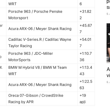
p
WRT
6
s
Porsche 963 / Porsche Penske
+31.82
6.
Motorsport
2
er
+45.67
Acura ARX-06 / Meyer Shank Racing
7
Cadillac V-Series.R / Cadillac Wayne
+54.01
Taylor Racing
7
Porsche 963 / JDC–Miller
+1:10.7
o
MotorSports
36
M.
BMW M Hybrid V8 / BMW M Team
+1:13.4
A
WRT
43
v
+1:22.5
6.
Acura ARX-06 / Meyer Shank Racing
63
Oreca 07-Gibson / CrowdStrike
+19
Racing by APR
apļi