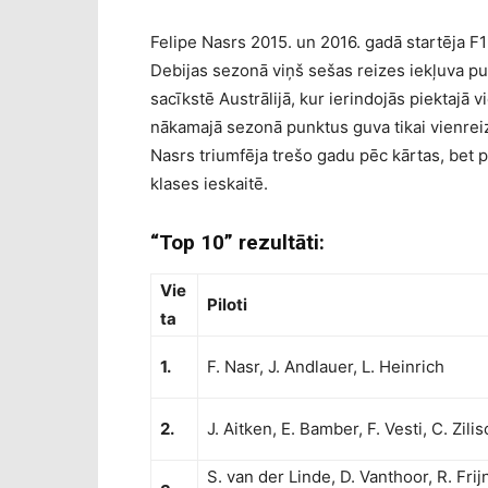
Felipe Nasrs 2015. un 2016. gadā startēja 
Debijas sezonā viņš sešas reizes iekļuva pu
sacīkstē Austrālijā, kur ierindojās piektajā 
nākamajā sezonā punktus guva tikai vienreiz 
Nasrs triumfēja trešo gadu pēc kārtas, bet 
klases ieskaitē.
“Top 10” rezultāti:
Vie
Piloti
ta
1.
F. Nasr, J. Andlauer, L. Heinrich
2.
J. Aitken, E. Bamber, F. Vesti, C. Zili
S. van der Linde, D. Vanthoor, R. Frij