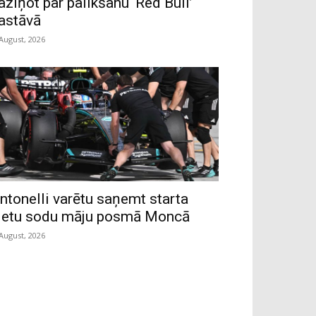
aziņot par palikšanu ‘Red Bull’
astāvā
 August, 2026
ntonelli varētu saņemt starta
ietu sodu māju posmā Moncā
 August, 2026