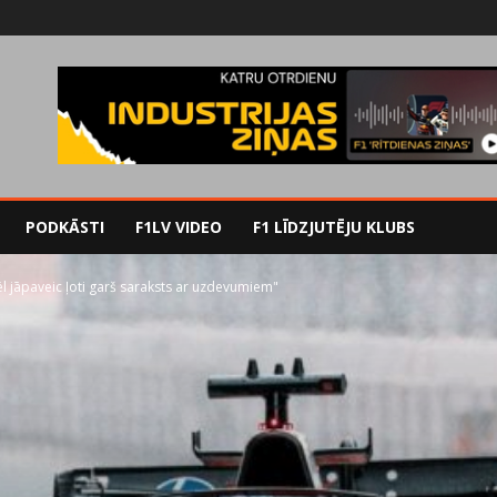
PODKĀSTI
F1LV VIDEO
F1 LĪDZJUTĒJU KLUBS
vēl jāpaveic ļoti garš saraksts ar uzdevumiem"