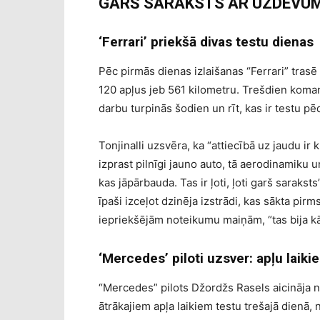
GARŠ SARAKSTS AR UZDEVUM
‘Ferrari’ priekšā divas testu dienas
Pēc pirmās dienas izlaišanas “Ferrari” trasē
120 apļus jeb 561 kilometru. Trešdien koman
darbu turpinās šodien un rīt, kas ir testu pē
Tonjinalli uzsvēra, ka “attiecībā uz jaudu ir 
izprast pilnīgi jauno auto, tā aerodinamiku 
kas jāpārbauda. Tas ir ļoti, ļoti garš saraksts”
īpaši izceļot dzinēja izstrādi, kas sākta pirm
iepriekšējām noteikumu maiņām, “tas bija kā
‘Mercedes’ piloti uzsver: apļu laik
“Mercedes” pilots Džordžs Rasels aicināja n
ātrākajiem apļa laikiem testu trešajā dienā