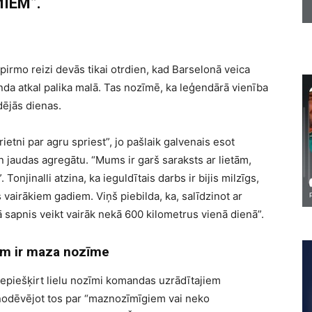
IEM”.
 pirmo reizi devās tikai otrdien, kad Barselonā veica
da atkal palika malā. Tas nozīmē, ka leģendārā vienība
dējās dienas.
krietni par agru spriest”, jo pašlaik galvenais esot
un jaudas agregātu. “Mums ir garš saraksts ar lietām,
. Tonjinalli atzina, ka ieguldītais darbs ir bijis milzīgs,
s vairākiem gadiem. Viņš piebilda, ka, salīdzinot ar
 sapnis veikt vairāk nekā 600 kilometrus vienā dienā”.
iem ir maza nozīme
epiešķirt lielu nozīmi komandas uzrādītajiem
, nodēvējot tos par “maznozīmīgiem vai neko