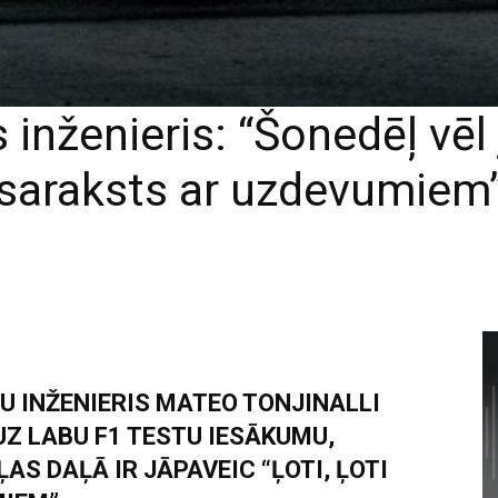
s inženieris: “Šonedēļ vēl
saraksts ar uzdevumiem
U INŽENIERIS MATEO TONJINALLI
UZ LABU F1 TESTU IESĀKUMU,
S DAĻĀ IR JĀPAVEIC “ĻOTI, ĻOTI