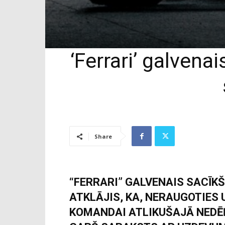
‘Ferrari’ galvenai
Share
“FERRARI” GALVENAIS SACĪKŠ
ATKLĀJIS, KA, NERAUGOTIES 
KOMANDAI ATLIKUŠAJĀ NEDĒĻA