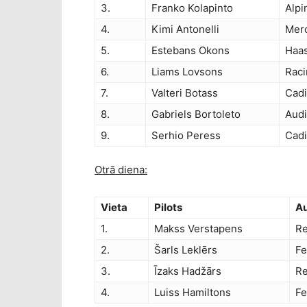
3.
Franko Kolapinto
Alp
4.
Kimi Antonelli
Mer
5.
Estebans Okons
Haas
6.
Liams Lovsons
Raci
7.
Valteri Botass
Cadi
8.
Gabriels Bortoleto
Audi
9.
Serhio Peress
Cadi
Otrā diena:
Vieta
Pilots
A
1.
Makss Verstapens
Re
2.
Šarls Leklērs
Fe
3.
Īzaks Hadžārs
Re
4.
Luiss Hamiltons
Fe