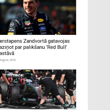
erstapens Zandvortā gatavojas
aziņot par palikšanu ‘Red Bull’
astāvā
 August, 2026