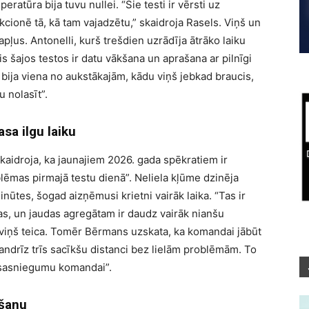
eratūra bija tuvu nullei. “Šie testi ir vērsti uz
cionē tā, kā tam vajadzētu,” skaidroja Rasels. Viņš un
pļus. Antonelli, kurš trešdien uzrādīja ātrāko laiku
is šajos testos ir datu vākšana un aprašana ar pilnīgi
a bija viena no aukstākajām, kādu viņš jebkad braucis,
u nolasīt”.
sa ilgu laiku
aidroja, ka jaunajiem 2026. gada spēkratiem ir
ēmas pirmajā testu dienā”. Neliela kļūme dzinēja
ūtes, šogad aizņēmusi krietni vairāk laika. “Tas ir
ļas, un jaudas agregātam ir daudz vairāk nianšu
” viņš teica. Tomēr Bērmans uzskata, ka komandai jābūt
gandrīz trīs sacīkšu distanci bez lielām problēmām. To
u sasniegumu komandai”.
āšanu