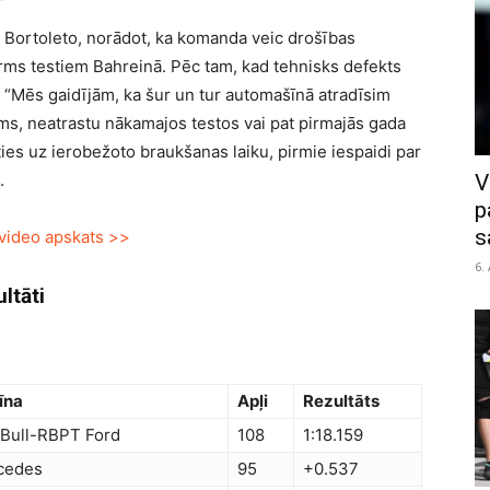
ls Bortoleto, norādot, ka komanda veic drošības
rms testiem Bahreinā. Pēc tam, kad tehnisks defekts
: “Mēs gaidījām, ka šur un tur automašīnā atradīsim
ms, neatrastu nākamajos testos vai pat pirmajās gada
ies uz ierobežoto braukšanas laiku, pirmie iespaidi par
.
V
p
s
 video apskats >>
6.
ltāti
īna
Apļi
Rezultāts
Bull-RBPT Ford
108
1:18.159
cedes
95
+0.537