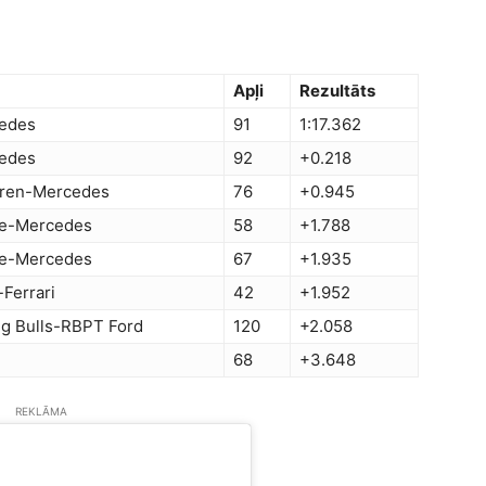
Apļi
Rezultāts
edes
91
1:17.362
edes
92
+0.218
ren-Mercedes
76
+0.945
ne-Mercedes
58
+1.788
ne-Mercedes
67
+1.935
Ferrari
42
+1.952
ng Bulls-RBPT Ford
120
+2.058
68
+3.648
REKLĀMA