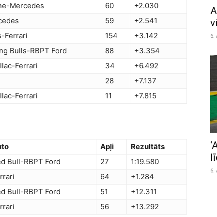
ine-Mercedes
60
+2.030
A
cedes
59
+2.541
v
-Ferrari
154
+3.142
6.
ng Bulls-RBPT Ford
88
+3.354
llac-Ferrari
34
+6.492
28
+7.137
llac-Ferrari
11
+7.815
‘
uto
Apļi
Rezultāts
l
d Bull-RBPT Ford
27
1:19.580
6.
rrari
64
+1.284
d Bull-RBPT Ford
51
+12.311
rrari
56
+13.292