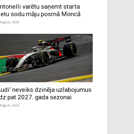
ntonelli varētu saņemt starta
ietu sodu māju posmā Moncā
 August, 2026
Audi’ neveiks dzinēja uzlabojumus
īdz pat 2027. gada sezonai
 August, 2026