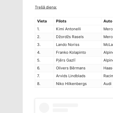
Trešā diena:
Vieta
Pilots
Auto
1.
Kimi Antonelli
Merc
2.
Džordžs Rasels
Merc
3.
Lando Noriss
McLa
4.
Franko Kolapinto
Alpi
5.
Pjērs Gazlī
Alpi
6.
Olivers Bērmans
Haas-
7.
Arvids Lindblads
Raci
8.
Niko Hilkenbergs
Audi