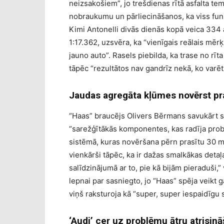
neizsakošiem”, jo trešdienas rītā asfalta temp
nobraukumu un pārliecināšanos, ka viss funk
Kimi Antonelli divās dienās kopā veica 334 a
1:17.362, uzsvēra, ka “vienīgais reālais mērķ
jauno auto”. Rasels piebilda, ka trase no rīt
tāpēc “rezultātos nav gandrīz nekā, ko varēt
Jaudas agregāta kļūmes novērst pra
“Haas” braucējs Olivers Bērmans savukārt sk
“sarežģītākās komponentes, kas radīja probl
sistēmā, kuras novēršana pērn prasītu 30 min
vienkārši tāpēc, ka ir dažas smalkākas deta
salīdzinājumā ar to, pie kā bijām pieraduši,
lepnai par sasniegto, jo “Haas” spēja veikt 
viņš raksturoja kā “super, super iespaidīg
‘Audi’ cer uz problēmu ātru atrisin