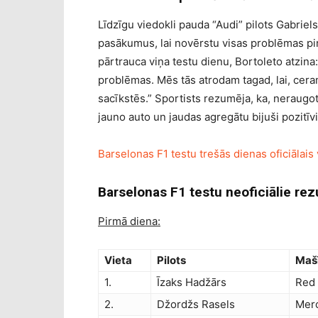
Līdzīgu viedokli pauda “Audi” pilots Gabrie
pasākumus, lai novērstu visas problēmas pi
pārtrauca viņa testu dienu, Bortoleto atzina
problēmas. Mēs tās atrodam tagad, lai, cera
sacīkstēs.” Sportists rezumēja, ka, neraugot
jauno auto un jaudas agregātu bijuši pozitīvi
Barselonas F1 testu trešās dienas oficiālais
Barselonas F1 testu neoficiālie rezu
Pirmā diena:
Vieta
Pilots
Maš
1.
Īzaks Hadžārs
Red 
2.
Džordžs Rasels
Mer