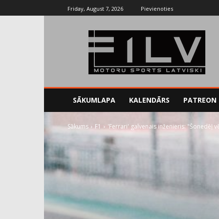
Friday, August 7, 2026
Pievienoties
SĀKUMLAPA
KALENDĀRS
PATREON
Sākums
F1
'Ferrari' galvenais inženieris: "Šonedēļ 