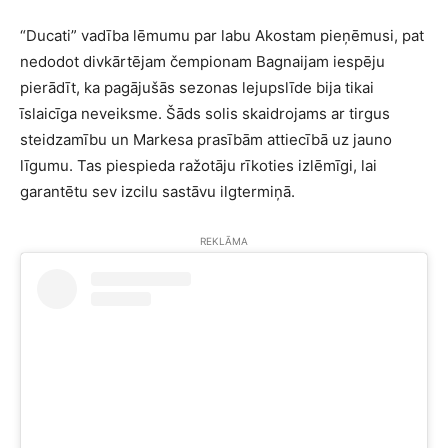
“Ducati” vadība lēmumu par labu Akostam pieņēmusi, pat
nedodot divkārtējam čempionam Bagnaijam iespēju
pierādīt, ka pagājušās sezonas lejupslīde bija tikai
īslaicīga neveiksme. Šāds solis skaidrojams ar tirgus
steidzamību un Markesa prasībām attiecībā uz jauno
līgumu. Tas piespieda ražotāju rīkoties izlēmīgi, lai
garantētu sev izcilu sastāvu ilgtermiņā.
REKLĀMA