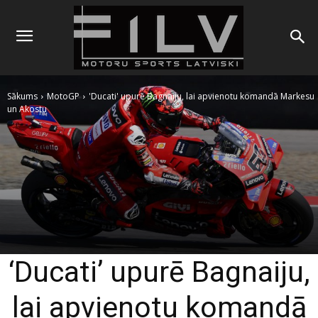
Sākums
MotoGP
'Ducati' upurē Bagnaiju, lai apvienotu komandā Markesu
un Akostu
‘Ducati’ upurē Bagnaiju,
lai apvienotu komandā