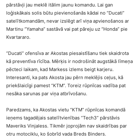
pārstāvji jau meklē itālim jaunu komandu. Lai gan
loģiskākais solis būtu pievienošanās kādai no “Ducati”
satelītkomandām, nevar izslēgt arī viņa apvienošanos ar
Martinu “Yamaha” sastāvā vai pat pāreju uz “Honda” pie
Kvartararo.
“Ducati” ofensīva ar Akostas piesaistīšanu tiek skaidrota
kā preventīva rīcība. Mērķis ir nodrošināt augstākā līmeņa
pēcteci laikam, kad Markess izlems beigt karjeru.
Interesanti, ka pats Akosta jau pērn meklējis ceļus, kā
priekšlaicīgi pamest “KTM”. Toreiz rūpnīcas vadība pat
nesāka sarunas par viņa atbrīvošanu.
Paredzams, ka Akostas vietu “KTM” rūpnīcas komandā
ieņems tagadējais satelītvienības “Tech3” pārstāvis
Maveriks Vinjaless. Tikmēr joprojām nav skaidrības par
otru motociklu, ko šobrīd vada Breds Binders.