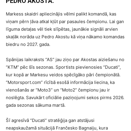
PEDRO AKOSTA.
Markess skaidri apliecinājis vēlmi palikt komandā, kas
viņam pērn ļāva atkal kļūt par pasaules čempionu. Lai gan
līguma detaļas vēl tiek slīpētas, jaunākie signāli arvien
skaļāk norāda uz Pedro Akostu kā viņa nākamo komandas
biedru no 2027. gada.
Spānijas laikraksts “AS” jau ziņo par Akostas aiziešanu no
“KTM” pēc šīs sezonas. Sportists pievienosies “Ducati”,
kur kopā ar Markesu veidos spēcīgāko pāri čempionātā.
“Motorsport.com” rīcībā esošā informācija liecina, ka
vienošanās ar “Moto3” un “Moto2” čempionu jau ir
noslēgta. Savukārt oficiālie paziņojumi sekos pirms 2026.
gada sezonas sākuma martā.
Šī agresīvā “Ducati” stratēģija gan atstājusi
neapskaužamā situācijā Frančesko Bagnaiju, kura