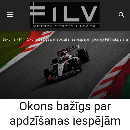
Sākums
F1
Okons bažīgs par apdzīšanas iespējām jaunajā tehniskajā ērā
Okons bažīgs par
apdzīšanas iespējām