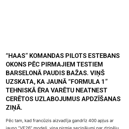
“HAAS” KOMANDAS PILOTS ESTEBANS
OKONS PĒC PIRMAJIEM TESTIEM
BARSELONĀ PAUDIS BAŽAS. VIŅŠ
UZSKATA, KA JAUNĀ “FORMULA 1”
TEHNISKĀ ĒRA VARĒTU NEATNEST
CERĒTOS UZLABOJUMUS APDZĪŠANAS
ZIŅĀ.
Pēc tam, kad francūzis aizvadīja gandrīz 400 apļus ar
jauno “VF26” modeli, viņa pirmie secinājumi par dzinēju