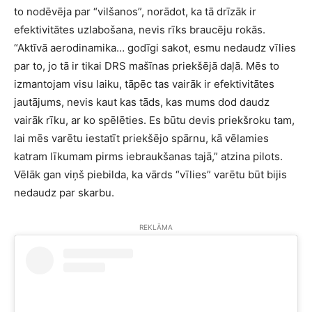
to nodēvēja par “vilšanos”, norādot, ka tā drīzāk ir
efektivitātes uzlabošana, nevis rīks braucēju rokās.
“Aktīvā aerodinamika… godīgi sakot, esmu nedaudz vīlies
par to, jo tā ir tikai DRS mašīnas priekšējā daļā. Mēs to
izmantojam visu laiku, tāpēc tas vairāk ir efektivitātes
jautājums, nevis kaut kas tāds, kas mums dod daudz
vairāk rīku, ar ko spēlēties. Es būtu devis priekšroku tam,
lai mēs varētu iestatīt priekšējo spārnu, kā vēlamies
katram līkumam pirms iebraukšanas tajā,” atzina pilots.
Vēlāk gan viņš piebilda, ka vārds “vīlies” varētu būt bijis
nedaudz par skarbu.
REKLĀMA