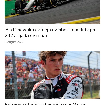
‘Audi’ neveiks dzinēja uzlabojumus līdz pat
2027. gada sezonai
6. August, 2026
Bērmans atbild uz baumām par ‘Aston