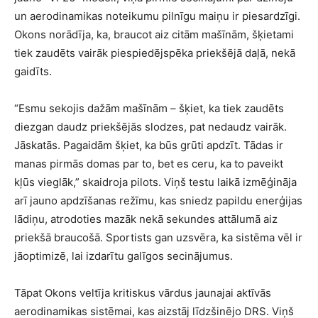
un aerodinamikas noteikumu pilnīgu maiņu ir piesardzīgi.
Okons norādīja, ka, braucot aiz citām mašīnām, šķietami
tiek zaudēts vairāk piespiedējspēka priekšējā daļā, nekā
gaidīts.
“Esmu sekojis dažām mašīnām – šķiet, ka tiek zaudēts
diezgan daudz priekšējās slodzes, pat nedaudz vairāk.
Jāskatās. Pagaidām šķiet, ka būs grūti apdzīt. Tādas ir
manas pirmās domas par to, bet es ceru, ka to paveikt
kļūs vieglāk,” skaidroja pilots. Viņš testu laikā izmēģināja
arī jauno apdzīšanas režīmu, kas sniedz papildu enerģijas
lādiņu, atrodoties mazāk nekā sekundes attālumā aiz
priekšā braucošā. Sportists gan uzsvēra, ka sistēma vēl ir
jāoptimizē, lai izdarītu galīgos secinājumus.
Tāpat Okons veltīja kritiskus vārdus jaunajai aktīvās
aerodinamikas sistēmai, kas aizstāj līdzšinējo DRS. Viņš