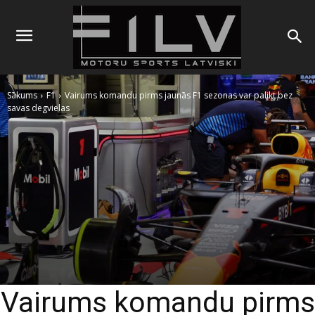
Sākums
F1
Vairums komandu pirms jaunās F1 sezonas var palikt bez
savas degvielas
Vairums komandu pirms