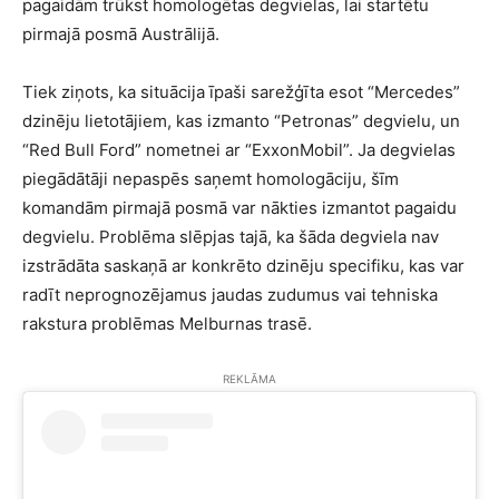
pagaidām trūkst homologētas degvielas, lai startētu
pirmajā posmā Austrālijā.
Tiek ziņots, ka situācija īpaši sarežģīta esot “Mercedes”
dzinēju lietotājiem, kas izmanto “Petronas” degvielu, un
“Red Bull Ford” nometnei ar “ExxonMobil”. Ja degvielas
piegādātāji nepaspēs saņemt homologāciju, šīm
komandām pirmajā posmā var nākties izmantot pagaidu
degvielu. Problēma slēpjas tajā, ka šāda degviela nav
izstrādāta saskaņā ar konkrēto dzinēju specifiku, kas var
radīt neprognozējamus jaudas zudumus vai tehniska
rakstura problēmas Melburnas trasē.
REKLĀMA