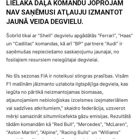
LIELĀKĀ DAĻA KOMANDU JOPROJĀM
NAV SAŅĒMUSI ATĻAUJU IZMANTOT
JAUNĀ VEIDA DEGVIELU.
Šobrīd tikai ar “Shell” degvielu apgādātās “Ferrari”, “Haas”
un “Cadillac” komandas, kā arī “BP” partnere “Audi” ir
saņēmušas nepieciešamo saskaņojumu jaunajai, no
fosilajiem resursiem neiegūtajai degvielai.
No šīs sezonas FIA ir noteikusi stingras prasības. Visām
F1 mašīnām jāizmanto uzlabota ilgtspējīga degviela, kas
iegūta no pārtikā neizmantojamas biomasas,
atjaunojamiem nebioloģiskas izcelsmes izejmateriāliem
vai sadzīves atkritumiem,” skaidro federācija, uzsverot
mērķi samazināt siltumnīcefekta gāzu emisijas. Rezultātā
tādām komandām kā “Red Bull”, “Mercedes”, “McLaren”,
“Aston Martin”, “Alpine”, “Racing Bulls” un “Williams”