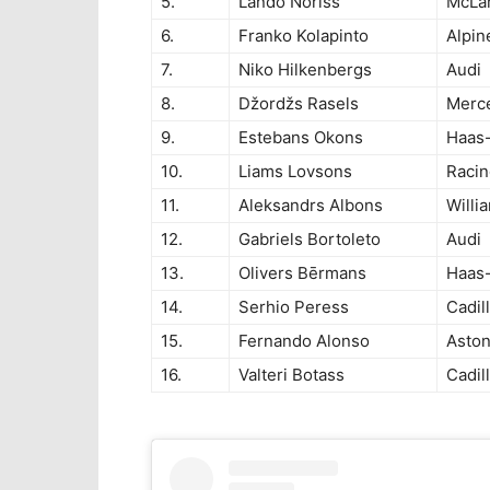
5.
Lando Noriss
McLa
6.
Franko Kolapinto
Alpi
7.
Niko Hilkenbergs
Audi
8.
Džordžs Rasels
Merc
9.
Estebans Okons
Haas-
10.
Liams Lovsons
Racin
11.
Aleksandrs Albons
Will
12.
Gabriels Bortoleto
Audi
13.
Olivers Bērmans
Haas-
14.
Serhio Peress
Cadil
15.
Fernando Alonso
Aston
16.
Valteri Botass
Cadil