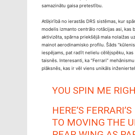
samazinātu gaisa pretestību.
Atšķirībā no ierastās DRS sistēmas, kur spā
modelis izmanto centrālo rotācijas asi, kas b
aktivizēta, spārna priekšējā mala nolaižas u
mainot aerodinamisko profilu. Šāds “kūlenis”
iespējams, pat radīt nelielu cēlējspēku, kas
taisnēs. Interesanti, ka “Ferrari” mehānismu
plāksnēs, kas ir vēl viens unikāls inženierte
YOU SPIN ME RIGHT
HERE’S FERRARI’S
TO MOVING THE U
REAR WING AS PAR