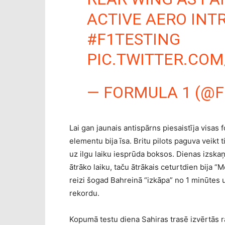
ACTIVE AERO INT
#F1TESTING
PIC.TWITTER.COM
— FORMULA 1 (@F
Lai gan jaunais antispārns piesaistīja visas
elementu bija īsa. Britu pilots paguva veikt
uz ilgu laiku iesprūda boksos. Dienas izska
ātrāko laiku, taču ātrākais ceturtdien bija “
reizi šogad Bahreinā “izkāpa” no 1 minūtes 
rekordu.
Kopumā testu diena Sahiras trasē izvērtās 