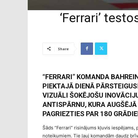
‘Ferrari’ test
Share
“FERRARI” KOMANDA BAHREI
PIEKTAJĀ DIENĀ PĀRSTEIGUSI
VIZUĀLI ŠOKĒJOŠU INOVĀCIJ
ANTISPĀRNU, KURA AUGŠĒJĀ 
PAGRIEZTIES PAR 180 GRĀDIE
Šāds “Ferrari” risinājums kļuvis iespējams,
noteikumiem. Tie ļauj komandām daudz brīvā