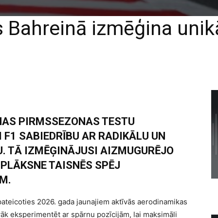
os Bahreinā izmēģina uni
NAS PIRMSSEZONAS TESTU
 F1 SABIEDRĪBU AR RADIKĀLU UN
U. TĀ IZMĒĢINĀJUSI AIZMUGURĒJO
PLĀKSNE TAISNĒS SPĒJ
M.
 pateicoties 2026. gada jaunajiem aktīvās aerodinamikas
k eksperimentēt ar spārnu pozīcijām, lai maksimāli