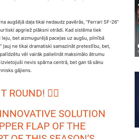
rna augšējā daļa tikai nedaudz pavērās, “Ferrari SF-26”
urtiski apgriež plāksni otrādi. Kad sistēma tiek
z leju, bet aizmugurējā paceļas uz augšu, pilnībā
 ļauj ne tikai dramatiski samazināt pretestību, bet,
 palīdzētu vēl vairāk palielināt maksimālo ātrumu
 izvietojuši nevis spārna centrā, bet gan tā sānu
hnisks gājiens.
 ROUND! 😵‍💫
 INNOVATIVE SOLUTION
PPER FLAP OF THE
T OF THIS SEASON’S