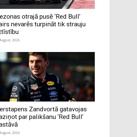
ezonas otrajā pusē ‘Red Bull’
airs nevarēs turpināt tik strauju
ttīstību
 August, 2026
erstapens Zandvortā gatavojas
aziņot par palikšanu ‘Red Bull’
astāvā
 August, 2026