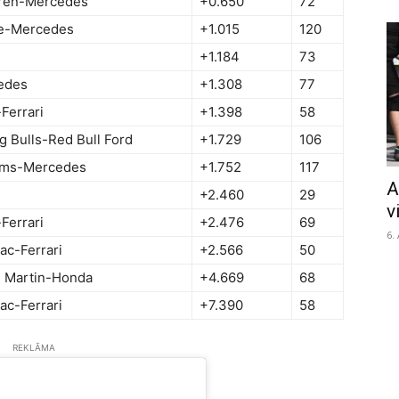
ren-Mercedes
+0.650
72
ne-Mercedes
+1.015
120
+1.184
73
edes
+1.308
77
Ferrari
+1.398
58
g Bulls-Red Bull Ford
+1.729
106
iams-Mercedes
+1.752
117
A
+2.460
29
v
Ferrari
+2.476
69
6.
lac-Ferrari
+2.566
50
 Martin-Honda
+4.669
68
lac-Ferrari
+7.390
58
REKLĀMA