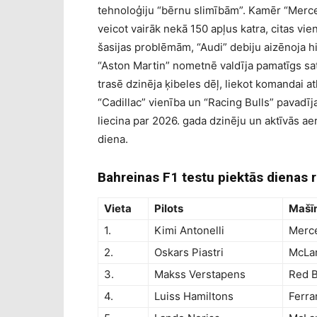
tehnoloģiju “bērnu slimībām”. Kamēr “Merce
veicot vairāk nekā 150 apļus katra, citas vi
šasijas problēmām, “Audi” debiju aizēnoja hi
“Aston Martin” nometnē valdīja pamatīgs sa
trasē dzinēja ķibeles dēļ, liekot komandai a
“Cadillac” vienība un “Racing Bulls” pavadīj
liecina par 2026. gada dzinēju un aktīvās a
diena.
Bahreinas F1 testu piektās dienas r
Vieta
Pilots
Mašī
1.
Kimi Antonelli
Merc
2.
Oskars Piastri
McLa
3.
Makss Verstapens
Red B
4.
Luiss Hamiltons
Ferra