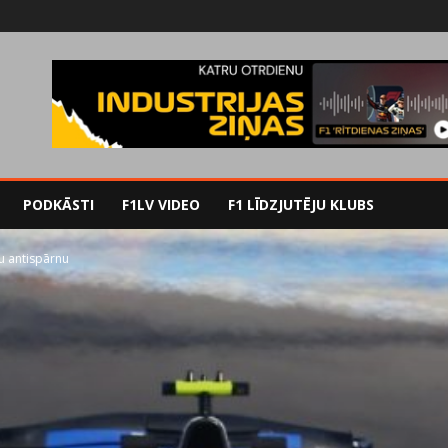
PODKĀSTI
F1LV VIDEO
F1 LĪDZJUTĒJU KLUBS
lu antispārnu