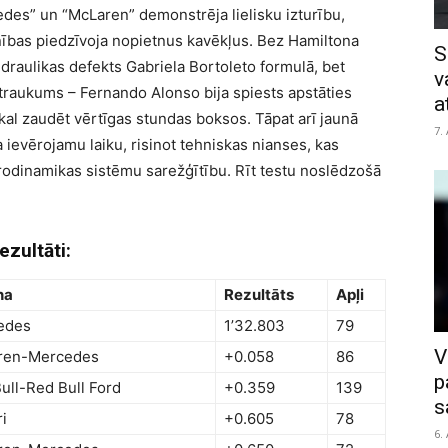
des” un “McLaren” demonstrēja lielisku izturību,
enības piedzīvoja nopietnus kavēkļus. Bez Hamiltona
S
draulikas defekts Gabriela Bortoleto formulā, bet
v
traukums – Fernando Alonso bija spiests apstāties
a
tkal zaudēt vērtīgas stundas boksos. Tāpat arī jaunā
7.
a ievērojamu laiku, risinot tehniskas nianses, kas
erodinamikas sistēmu sarežģītību. Rīt testu noslēdzošā
ezultāti:
na
Rezultāts
Apļi
edes
1’32.803
79
V
ren-Mercedes
+0.058
86
p
ull-Red Bull Ford
+0.359
139
s
ri
+0.605
78
6.