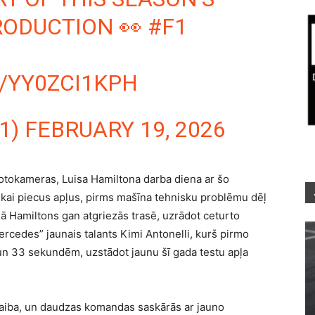
RODUCTION 👀
#F1
/YY0ZCI1KPH
1)
FEBRUARY 19, 2026
 fotokameras, Luisa Hamiltona darba diena ar šo
 tikai piecus apļus, pirms mašīna tehnisku problēmu dēļ
ņā Hamiltons gan atgriezās trasē, uzrādot ceturto
Mercedes” jaunais talants Kimi Antonelli, kurš pirmo
un 33 sekundēm, uzstādot jaunu šī gada testu apļa
raiba, un daudzas komandas saskārās ar jauno