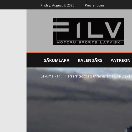
Friday, August 7, 2026
Pievienoties
SĀKUMLAPA
KALENDĀRS
PATREON
Sākums
F1
'Ferrari' testos Bahreinā izmēģina unikā