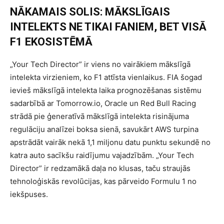
NĀKAMAIS SOLIS: MĀKSLĪGAIS
INTELEKTS NE TIKAI FANIEM, BET VISĀ
F1 EKOSISTĒMĀ
„Your Tech Director” ir viens no vairākiem mākslīgā
intelekta virzieniem, ko F1 attīsta vienlaikus. FIA šogad
ievieš mākslīgā intelekta laika prognozēšanas sistēmu
sadarbībā ar Tomorrow.io, Oracle un Red Bull Racing
strādā pie ģeneratīvā mākslīgā intelekta risinājuma
regulāciju analīzei boksa sienā, savukārt AWS turpina
apstrādāt vairāk nekā 1,1 miljonu datu punktu sekundē no
katra auto sacīkšu raidījumu vajadzībām. „Your Tech
Director” ir redzamākā daļa no klusas, taču straujās
tehnoloģiskās revolūcijas, kas pārveido Formulu 1 no
iekšpuses.