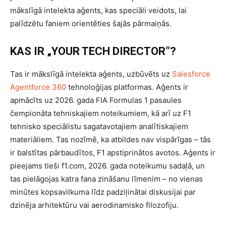
mākslīgā intelekta aģents, kas speciāli veidots, lai
palīdzētu faniem orientēties šajās pārmaiņās.
KAS IR „YOUR TECH DIRECTOR”?
Tas ir mākslīgā intelekta aģents, uzbūvēts uz
Salesforce
Agentforce 360
tehnoloģijas platformas. Aģents ir
apmācīts uz 2026. gada FIA Formulas 1 pasaules
čempionāta tehniskajiem noteikumiem, kā arī uz F1
tehnisko speciālistu sagatavotajiem analītiskajiem
materiāliem. Tas nozīmē, ka atbildes nav vispārīgas – tās
ir balstītas pārbaudītos, F1 apstiprinātos avotos. Aģents ir
pieejams tieši f1.com, 2026. gada noteikumu sadaļā, un
tas pielāgojas katra fana zināšanu līmenim – no vienas
minūtes kopsavilkuma līdz padziļinātai diskusijai par
dzinēja arhitektūru vai aerodinamisko filozofiju.