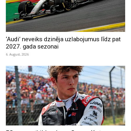
‘Audi’ neveiks dzinēja uzlabojumus līdz pat
2027. gada sezonai
6. August, 2026