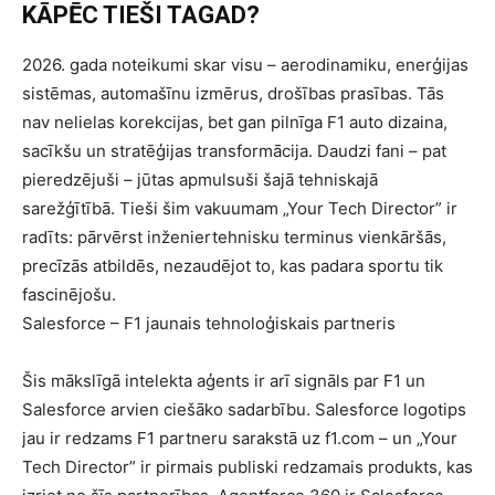
KĀPĒC TIEŠI TAGAD?
2026. gada noteikumi skar visu – aerodinamiku, enerģijas
sistēmas, automašīnu izmērus, drošības prasības. Tās
nav nelielas korekcijas, bet gan pilnīga F1 auto dizaina,
sacīkšu un stratēģijas transformācija. Daudzi fani – pat
pieredzējuši – jūtas apmulsuši šajā tehniskajā
sarežģītībā. Tieši šim vakuumam „Your Tech Director” ir
radīts: pārvērst inženiertehnisku terminus vienkāršās,
precīzās atbildēs, nezaudējot to, kas padara sportu tik
fascinējošu.
Salesforce – F1 jaunais tehnoloģiskais partneris
Šis mākslīgā intelekta aģents ir arī signāls par F1 un
Salesforce arvien ciešāko sadarbību. Salesforce logotips
jau ir redzams F1 partneru sarakstā uz f1.com – un „Your
Tech Director” ir pirmais publiski redzamais produkts, kas