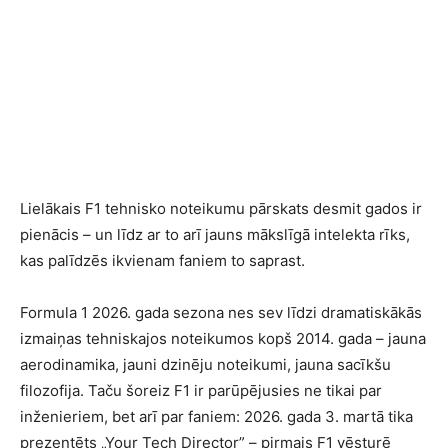
Lielākais F1 tehnisko noteikumu pārskats desmit gados ir
pienācis – un līdz ar to arī jauns mākslīgā intelekta rīks,
kas palīdzēs ikvienam faniem to saprast.
Formula 1 2026. gada sezona nes sev līdzi dramatiskākās
izmaiņas tehniskajos noteikumos kopš 2014. gada – jauna
aerodinamika, jauni dzinēju noteikumi, jauna sacīkšu
filozofija. Taču šoreiz F1 ir parūpējusies ne tikai par
inženieriem, bet arī par faniem: 2026. gada 3. martā tika
prezentēts „Your Tech Director” – pirmais F1 vēsturē