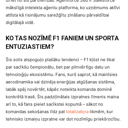
izriet no šīs partnerības. Agentforce 360 ir Salesforce
mākslīgā intelekta aģentu platforma, ko uzņēmums aktīvi
attīsta kā risinājumu sarežģītu zināšanu pārvaldībai
digitālajā vidē.
KO TAS NOZĪMĒ F1 FANIEM UN SPORTA
ENTUZIASTIEM?
Šis solis atspoguļo plašāku tendenci – F1 kļūst ne tikai
par sacīkšu čempionātu, bet par pilnvērtīgu datu un
tehnoloģiju ekosistēmu. Fans, kurš saprot, kā mainīsies
aerodinamika vai dzinēja enerģijas atgūšanas sistēma,
labāk spēj novērtēt, kāpēc noteikta komanda dominē
konkrētā trasē. Šis padziļinātais izpratnes līmenis maina
arī to, kā fans pieiet sacīkstei kopumā – sākot no
komandas sekošanas līdz pat
totalizatora
likmēm, kur
tehnisko izmaiņu izpratne var dot nozīmīgu priekšrocību.