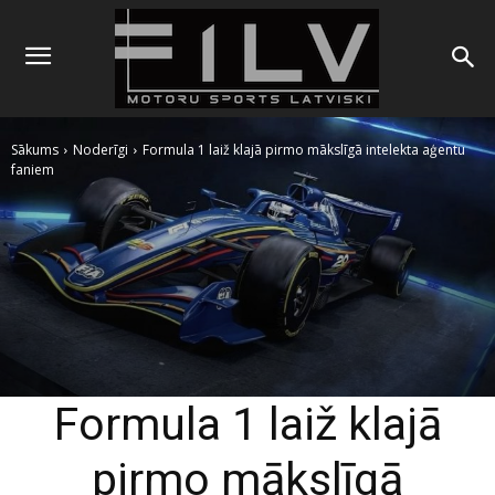
Sākums
Noderīgi
Formula 1 laiž klajā pirmo mākslīgā intelekta aģentu
faniem
Formula 1 laiž klajā
pirmo mākslīgā