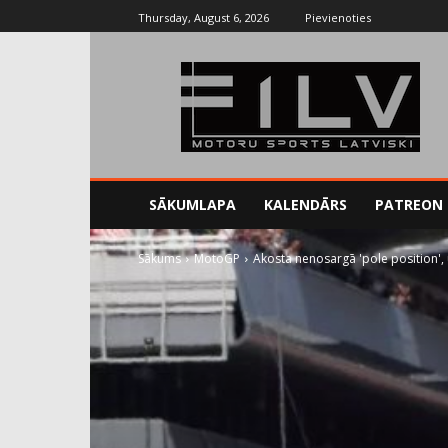
Thursday, August 6, 2026
Pievienoties
SĀKUMLAPA
KALENDĀRS
PATREON
Sākums
MotoGP
Akosta nenosargā 'pole position', 