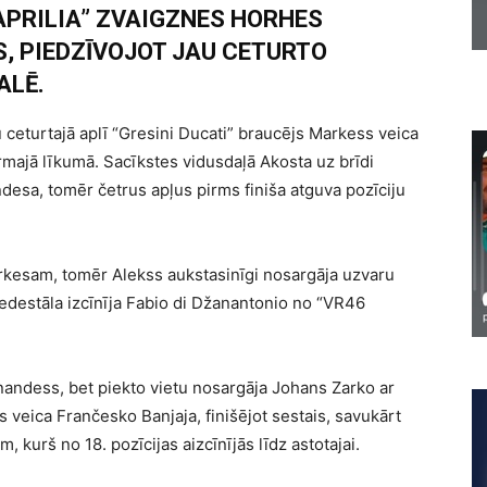
APRILIA” ZVAIGZNES HORHES
, PIEDZĪVOJOT JAU CETURTO
ALĒ.
 ceturtajā aplī “Gresini Ducati” braucējs Markess veica
majā līkumā. Sacīkstes vidusdaļā Akosta uz brīdi
ndesa, tomēr četrus apļus pirms finiša atguva pozīciju
rkesam, tomēr Alekss aukstasinīgi nosargāja uzvaru
edestāla izcīnīja Fabio di Džanantonio no “VR46
rnandess, bet piekto vietu nosargāja Johans Zarko ar
s veica Frančesko Banjaja, finišējot sestais, savukārt
 kurš no 18. pozīcijas aizcīnījās līdz astotajai.