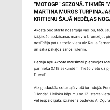
“MOTOGP” SEZONĀ. TIKMĒR “
MARTINA MURGS TURPINĀJĀS
KRITIENU ŠAJĀ NEDĒĻAS NOG
Akosta pēc starta nosargāja vadību, taču jau
izšķirošo apdzīšanas manevru bremzējot pir
noslīdēja pat uz trešo vietu aiz Raula Ferna
un sāka pakaļdzīšanos līderim.
Pēdējā aplī Akosta maksimāli pietuvojās Ma
par nieka 0.118 sekundēm. Trešo vietu uz pj
Ducati”.
Aiz pjedestāla ceturtajā vietā ierindojās Fe
“Honda”. Lielisku kāpumu no 13. starta vieta
vēl iespaidīgāks izrāviens padevās Ai Oguram,