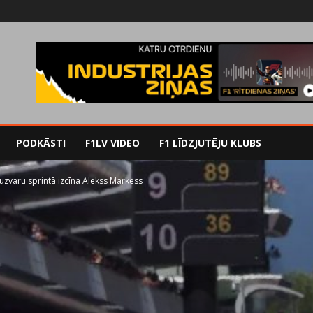
PODKĀSTI
F1LV VIDEO
F1 LĪDZJUTĒJU KLUBS
uzvaru sprintā izcīna Alekss Markess