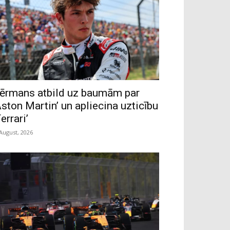
ērmans atbild uz baumām par
Aston Martin’ un apliecina uzticību
Ferrari’
 August, 2026