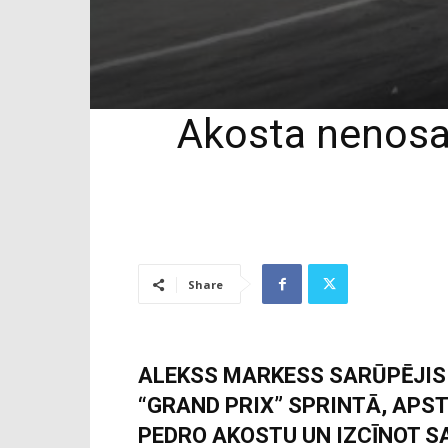
Akosta nenosarg
Share
ALEKSS MARKESS SARŪPĒJIS
“GRAND PRIX” SPRINTĀ, APS
PEDRO AKOSTU UN IZCĪNOT S