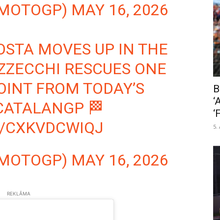
@MOTOGP)
MAY 16, 2026
OSTA
MOVES UP IN THE
ZZECCHI RESCUES ONE
OINT FROM TODAY’S
B
‘
CATALANGP
🏁
‘
M/CXKVDCWIQJ
5.
@MOTOGP)
MAY 16, 2026
REKLĀMA