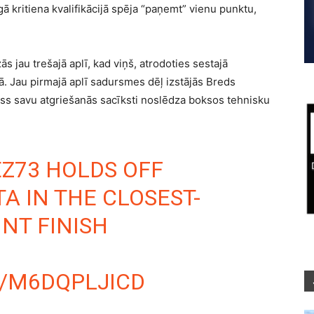
kritiena kvalifikācijā spēja “paņemt” vienu punktu,
 jau trešajā aplī, kad viņš, atrodoties sestajā
mā. Jau pirmajā aplī sadursmes dēļ izstājās Breds
ess savu atgriešanās sacīksti noslēdza boksos tehnisku
Z73
HOLDS OFF
TA
IN THE CLOSEST-
INT
FINISH
M/M6DQPLJICD