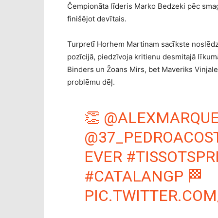
Čempionāta līderis Marko Bedzeki pēc smagā 
finišējot devītais.
Turpretī Horhem Martinam sacīkste noslēdzās
pozīcijā, piedzīvoja kritienu desmitajā līku
Binders un Žoans Mirs, bet Maveriks Vinjal
problēmu dēļ.
👏
@ALEXMARQUE
@37_PEDROACOS
EVER
#TISSOTSPR
#CATALANGP
🏁
PIC.TWITTER.CO