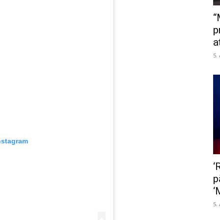
“
p
a
5.
nstagram
‘
p
‘
5.