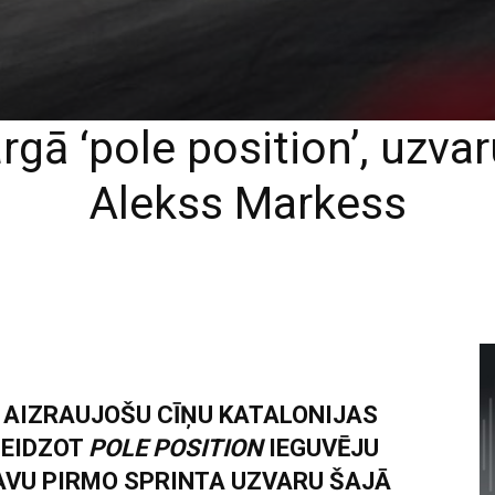
ā ‘pole position’, uzvar
Alekss Markess
 AIZRAUJOŠU CĪŅU KATALONIJAS
TEIDZOT
POLE POSITION
IEGUVĒJU
AVU PIRMO SPRINTA UZVARU ŠAJĀ