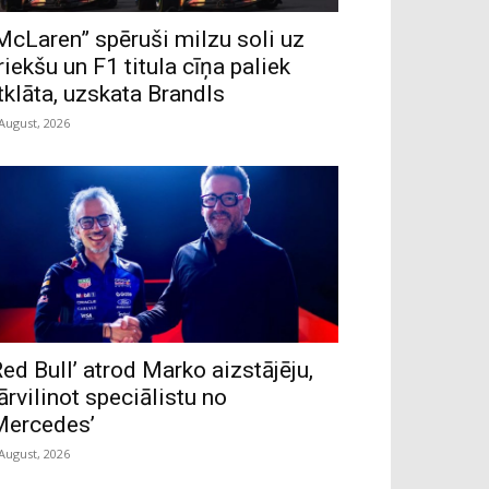
McLaren” spēruši milzu soli uz
riekšu un F1 titula cīņa paliek
tklāta, uzskata Brandls
 August, 2026
Red Bull’ atrod Marko aizstājēju,
ārvilinot speciālistu no
Mercedes’
 August, 2026