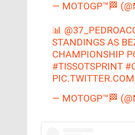
— MOTOGP™🏁 (
📊
@37_PEDROAC
STANDINGS AS BE
CHAMPIONSHIP P
#TISSOTSPRINT
#
PIC.TWITTER.CO
— MOTOGP™🏁 (