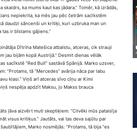
Bija skaidrs, ka mums kaut kas jādara.” Tomēr, kā izrādās,
tians nepiekrita, ka mēs jau pēc četrām sacīkstēm
kā daudzi sāncenši un kritiķi, kuri uzbruka man un
 tas ir bīstams gājiens.”
inātāja Dītriha Matešica atbalstu, atceras, cik strauji
ām jau bijām kopā Austrijā.” Desmit dienas vēlāk
as sacīkstē “Red Bull” sastāvā Spānijā. Marko uzsver,
m: “Protams, tā “Mercedes” avārija nāca par labu
u klasi.” Viņš arī atceras sīvo cīņu ar Kimi
, viņš nespēja apdzīt Maksu, jo Makss brauca
ts ļāva aizvērt muti skeptiķiem: “Cilvēki mūs pataisīja
t visus kritiķus.” Jautāts, vai tas deva sajūtu par
 šaubītājiem, Marko nosmējās: “Protams, tā bija “es