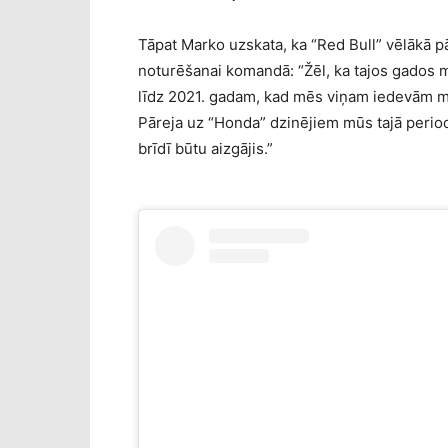
Tāpat Marko uzskata, ka “Red Bull” vēlākā p
noturēšanai komandā: “Žēl, ka tajos gados m
līdz 2021. gadam, kad mēs viņam iedevām ma
Pāreja uz “Honda” dzinējiem mūs tajā perio
brīdī būtu aizgājis.”