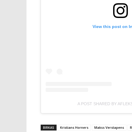
View this post on I
A POST SHARED BY AFLEK
BIRKAS
Kristians Horners
Makss Verstapens
R