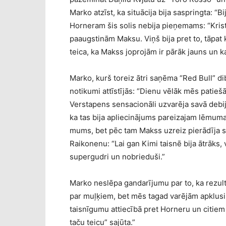
Marko atzīst, ka situācija bija saspringta: “
Horneram šis solis nebija pieņemams: “Kris
paaugstinām Maksu. Viņš bija pret to, tāpat 
teica, ka Makss joprojām ir pārāk jauns un ka
Marko, kurš toreiz ātri saņēma “Red Bull” dib
notikumi attīstījās: “Dienu vēlāk mēs patieš
Verstapens sensacionāli uzvarēja savā debij
ka tas bija apliecinājums pareizajam lēmuma
mums, bet pēc tam Makss uzreiz pierādīja sav
Raikonenu: “Lai gan Kimi taisnē bija ātrāks
supergudri un nobrieduši.”
Marko neslēpa gandarījumu par to, ka rezultā
par muļķiem, bet mēs tagad varējām apklusinā
taisnīgumu attiecībā pret Horneru un citiem
taču teicu” sajūta.”