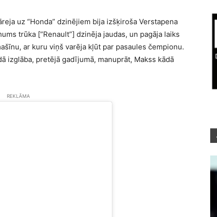
āreja uz “Honda” dzinējiem bija izšķiroša Verstapena
ums trūka [“Renault”] dzinēja jaudas, un pagāja laiks
šīnu, ar kuru viņš varēja kļūt par pasaules čempionu.
dā izglāba, pretējā gadījumā, manuprāt, Makss kādā
REKLĀMA