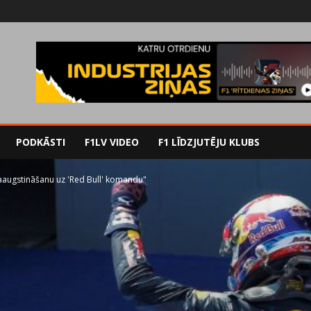
PODKĀSTI
F1LV VIDEO
F1 LĪDZJUTĒJU KLUBS
aaugstināšanu uz 'Red Bull' komandu"