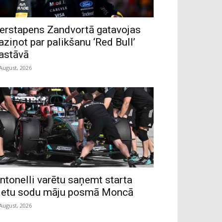
erstapens Zandvortā gatavojas
aziņot par palikšanu ‘Red Bull’
astāvā
 August, 2026
ntonelli varētu saņemt starta
ietu sodu māju posmā Moncā
 August, 2026