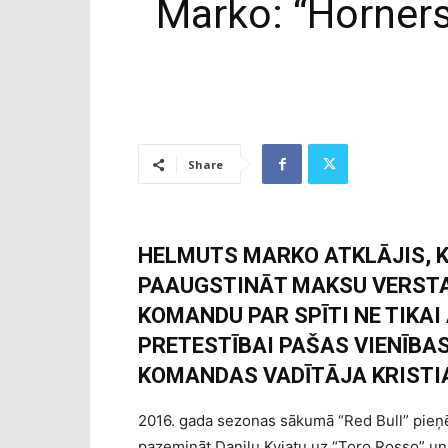
Marko: “Horners
Share
HELMUTS MARKO ATKLĀJIS, K
PAAUGSTINĀT MAKSU VERSTA
KOMANDU PAR SPĪTI NE TIKAI
PRETESTĪBAI PAŠAS VIENĪBAS
KOMANDAS VADĪTĀJA KRISTI
2016. gada sezonas sākumā “Red Bull” pie
pazemināt Daņilu Kvjatu uz “Toro Rosso” un v