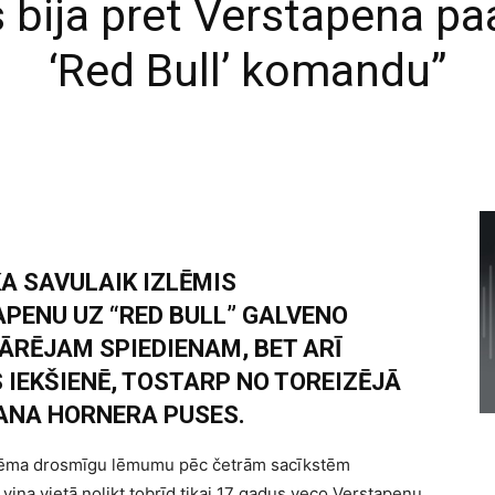
 bija pret Verstapena p
‘Red Bull’ komandu”
A SAVULAIK IZLĒMIS
PENU UZ “RED BULL” GALVENO
 ĀRĒJAM SPIEDIENAM, BET ARĪ
 IEKŠIENĒ, TOSTARP NO TOREIZĒJĀ
ANA HORNERA PUSES.
ņēma drosmīgu lēmumu pēc četrām sacīkstēm
iņa vietā nolikt tobrīd tikai 17 gadus veco Verstapenu.