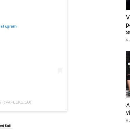
V
p
nstagram
s
6.
S (@AFLEKS.EU)
A
v
6.
ed Bull