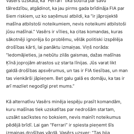
Vasērs uzskata, ka “Ferrari” tika sodīta par savu
tālredzību, atgādinot, ka jau pirms gada brīdināja FIA par
šiem riskiem, uz ko saņēmusi atbildi, ka “ir jāprojektē
mašīna atbilstoši noteikumiem, nevis noteikumi atbilstoši
jūsu mašīnai.” Vasērs ir vīlies, ka citas komandas, kuras
sākotnēji ignorēja šo problēmu, vēlāk politiski izspēlēja
drošības kārti, lai panāktu izmaiņas. Viņš norāda:
“Iedomājieties, ja nebūtu zilās gaismas, dažas mašīnas
Ķīnā joprojām atrastos uz starta līnijas. Jūs varat likt
galdā drošības apsvērumus, un tas ir FIA tiesības, un man
tas vienkārši jāpieņem. Bet galu galā es domāju, ka tas ir
arī mazliet negodīgi pret mums.”
Kā alternatīvu Vasērs minēja iespēju prasīt komandām,
kuru mašīnas tiek uzskatītas par nedrošām startam,
uzsākt sacīkstes no boksiem, nevis mainīt noteikumus
pēdējā brīdī. Lai gan “Ferrari” ir spiesta pieņemt šīs
izmaiņas drošības vārdā, Vasērs uzsver: “Tas bija