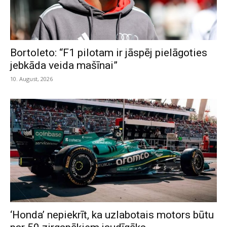
Bortoleto: “F1 pilotam ir jāspēj pielāgoties
jebkāda veida mašīnai”
10. August, 2026
‘Honda’ nepiekrīt, ka uzlabotais motors būtu