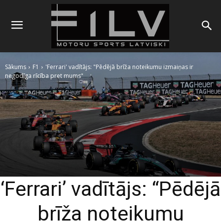
Sākums
F1
'Ferrari' vadītājs: "Pēdējā brīža noteikumu izmaiņas ir
negodīga rīcība pret mums"
‘Ferrari’ vadītājs: “Pēdējā
brīža noteikumu