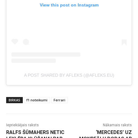
View this post on Instagram
A POST SHARED BY AFLEKS (@AFLEKS.EU)
BIRKAS
f1 noteikumi
Ferrari
Iepriekšējais raksts
Nākamais raksts
RALFS ŠŪMAHERS NETIC
‘MERCEDES’ UZ