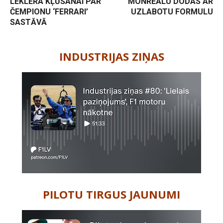
LEKLĒRA KĻŪŠANAI PAR
MONREĀLU DODAS AR
ČEMPIONU ‘FERRARI’
UZLABOTU FORMULU
SASTĀVĀ
-
INDUSTRIJAS ZIŅAS
PILOTU TIRGUS JAUNUMI