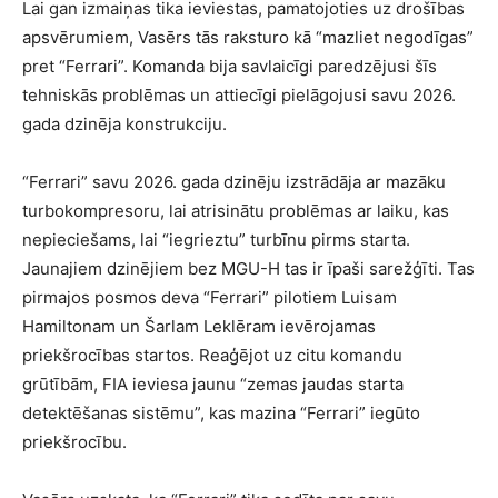
Lai gan izmaiņas tika ieviestas, pamatojoties uz drošības
apsvērumiem, Vasērs tās raksturo kā “mazliet negodīgas”
pret “Ferrari”. Komanda bija savlaicīgi paredzējusi šīs
tehniskās problēmas un attiecīgi pielāgojusi savu 2026.
gada dzinēja konstrukciju.
“Ferrari” savu 2026. gada dzinēju izstrādāja ar mazāku
turbokompresoru, lai atrisinātu problēmas ar laiku, kas
nepieciešams, lai “iegrieztu” turbīnu pirms starta.
Jaunajiem dzinējiem bez MGU-H tas ir īpaši sarežģīti. Tas
pirmajos posmos deva “Ferrari” pilotiem Luisam
Hamiltonam un Šarlam Leklēram ievērojamas
priekšrocības startos. Reaģējot uz citu komandu
grūtībām, FIA ieviesa jaunu “zemas jaudas starta
detektēšanas sistēmu”, kas mazina “Ferrari” iegūto
priekšrocību.