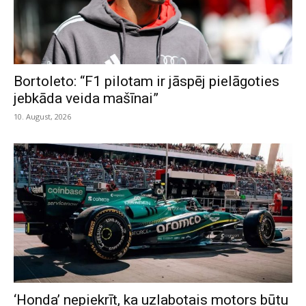
Bortoleto: “F1 pilotam ir jāspēj pielāgoties
jebkāda veida mašīnai”
10. August, 2026
‘Honda’ nepiekrīt, ka uzlabotais motors būtu