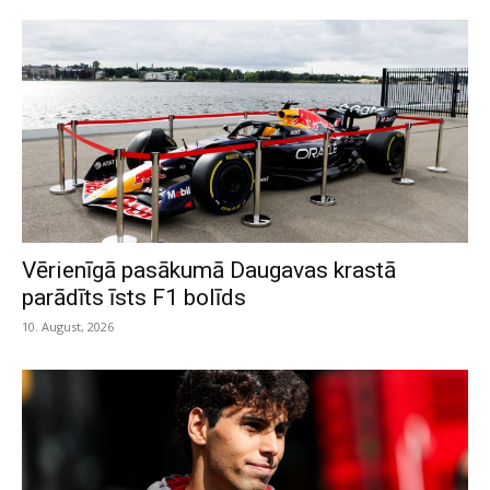
Vērienīgā pasākumā Daugavas krastā
parādīts īsts F1 bolīds
10. August, 2026