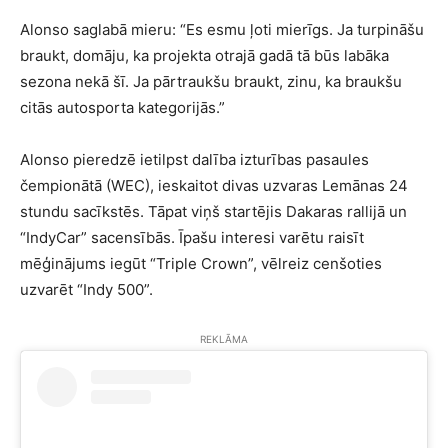
Alonso saglabā mieru: “Es esmu ļoti mierīgs. Ja turpināšu
braukt, domāju, ka projekta otrajā gadā tā būs labāka
sezona nekā šī. Ja pārtraukšu braukt, zinu, ka braukšu
citās autosporta kategorijās.”
Alonso pieredzē ietilpst dalība izturības pasaules
čempionātā (WEC), ieskaitot divas uzvaras Lemānas 24
stundu sacīkstēs. Tāpat viņš startējis Dakaras rallijā un
“IndyCar” sacensībās. Īpašu interesi varētu raisīt
mēģinājums iegūt “Triple Crown”, vēlreiz cenšoties
uzvarēt “Indy 500”.
REKLĀMA