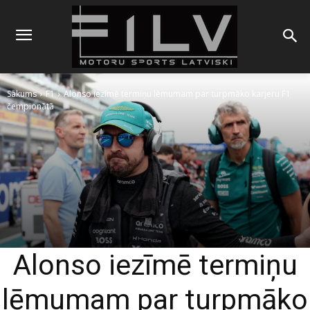
Sākums
F1
Alonso iezīmē termiņu lēmumam par turpmāko karjeru F1
čempionātā
Alonso iezīmē termiņu
lēmumam par turpmāko