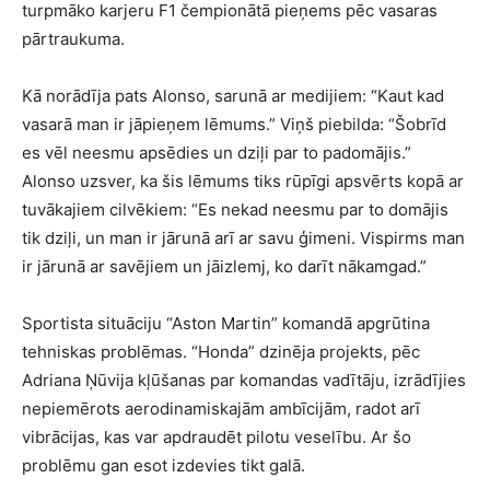
turpmāko karjeru F1 čempionātā pieņems pēc vasaras
pārtraukuma.
Kā norādīja pats Alonso, sarunā ar medijiem: “Kaut kad
vasarā man ir jāpieņem lēmums.” Viņš piebilda: “Šobrīd
es vēl neesmu apsēdies un dziļi par to padomājis.”
Alonso uzsver, ka šis lēmums tiks rūpīgi apsvērts kopā ar
tuvākajiem cilvēkiem: “Es nekad neesmu par to domājis
tik dziļi, un man ir jārunā arī ar savu ģimeni. Vispirms man
ir jārunā ar savējiem un jāizlemj, ko darīt nākamgad.”
Sportista situāciju “Aston Martin” komandā apgrūtina
tehniskas problēmas. “Honda” dzinēja projekts, pēc
Adriana Ņūvija kļūšanas par komandas vadītāju, izrādījies
nepiemērots aerodinamiskajām ambīcijām, radot arī
vibrācijas, kas var apdraudēt pilotu veselību. Ar šo
problēmu gan esot izdevies tikt galā.