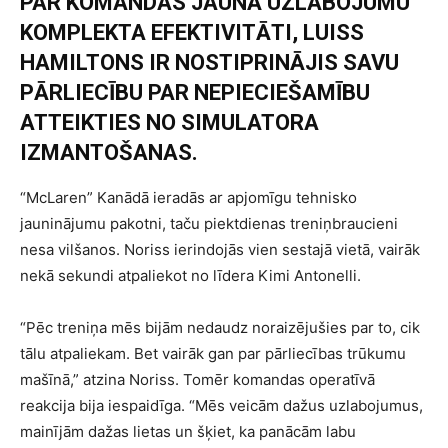
PAR KOMANDAS JAUNĀ UZLABOJUMU
KOMPLEKTA EFEKTIVITĀTI, LUISS
HAMILTONS IR NOSTIPRINĀJIS SAVU
PĀRLIECĪBU PAR NEPIECIEŠAMĪBU
ATTEIKTIES NO SIMULATORA
IZMANTOŠANAS.
“McLaren” Kanādā ieradās ar apjomīgu tehnisko
jauninājumu pakotni, taču piektdienas treniņbraucieni
nesa vilšanos. Noriss ierindojās vien sestajā vietā, vairāk
nekā sekundi atpaliekot no līdera Kimi Antonelli.
“Pēc treniņa mēs bijām nedaudz noraizējušies par to, cik
tālu atpaliekam. Bet vairāk gan par pārliecības trūkumu
mašīnā,” atzina Noriss. Tomēr komandas operatīvā
reakcija bija iespaidīga. “Mēs veicām dažus uzlabojumus,
mainījām dažas lietas un šķiet, ka panācām labu