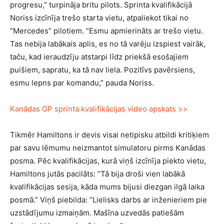
progresu,” turpināja britu pilots. Sprinta kvalifikācijā
Noriss izcīnīja trešo starta vietu, atpaliekot tikai no
“Mercedes” pilotiem. “Esmu apmierināts ar trešo vietu.
Tas nebija labākais aplis, es no tā varēju izspiest vairāk,
taču, kad ieraudzīju atstarpi līdz priekšā esošajiem
puišiem, sapratu, ka tā nav liela. Pozitīvs pavērsiens,
esmu lepns par komandu,” pauda Noriss.
Kanādas GP sprinta kvalifikācijas video apskats >>
Tikmēr Hamiltons ir devis visai netipisku atbildi kritiķiem
par savu lēmumu neizmantot simulatoru pirms Kanādas
posma. Pēc kvalifikācijas, kurā viņš izcīnīja piekto vietu,
Hamiltons jutās pacilāts: “Tā bija droši vien labākā
kvalifikācijas sesija, kāda mums bijusi diezgan ilgā laika
posmā.” Viņš piebilda: “Lielisks darbs ar inženieriem pie
uzstādījumu izmaiņām. Mašīna uzvedās patiešām