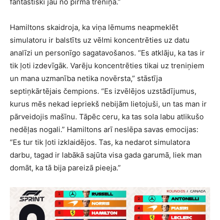
fantastiski jau no pirmā treniņa.”
Hamiltons skaidroja, ka viņa lēmums neapmeklēt
simulatoru ir balstīts uz vēlmi koncentrēties uz datu
analīzi un personīgo sagatavošanos. “Es atklāju, ka tas ir
tik ļoti izdevīgāk. Varēju koncentrēties tikai uz treniņiem
un mana uzmanība netika novērsta,” stāstīja
septiņkārtējais čempions. “Es izvēlējos uzstādījumus,
kurus mēs nekad iepriekš nebijām lietojuši, un tas man ir
pārveidojis mašīnu. Tāpēc ceru, ka tas sola labu atlikušo
nedēļas nogali.” Hamiltons arī neslēpa savas emocijas:
“Es tur tik ļoti izklaidējos. Tas, ka nedarot simulatora
darbu, tagad ir labākā sajūta visa gada garumā, liek man
domāt, ka tā bija pareizā pieeja.”