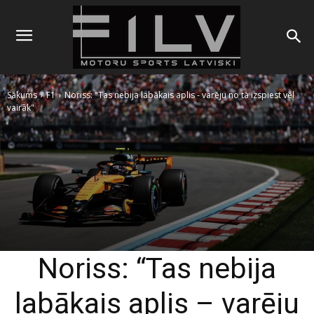
Sākums
F1
Noriss: "Tas nebija labākais aplis - varēju no tā izspiest vēl
vairāk"
Noriss: “Tas nebija
labākais aplis – varēju