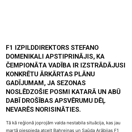
F1 IZPILDDIREKTORS STEFANO
DOMENIKALI APSTIPRINĀJIS, KA
ČEMPIONĀTA VADĪBA IR IZSTRĀDĀJUSI
KONKRĒTU ĀRKĀRTAS PLĀNU
GADĪJUMAM, JA SEZONAS
NOSLĒDZOŠIE POSMI KATARĀ UN ABŪ
DABĪ DROŠĪBAS APSVĒRUMU DĒĻ
NEVARĒS NORISINĀTIES.
Tā kā reģionā joprojām valda nestabila situācija, kas jau
martā piespieda atcelt Bahreinas un Saūda Arābijas F1