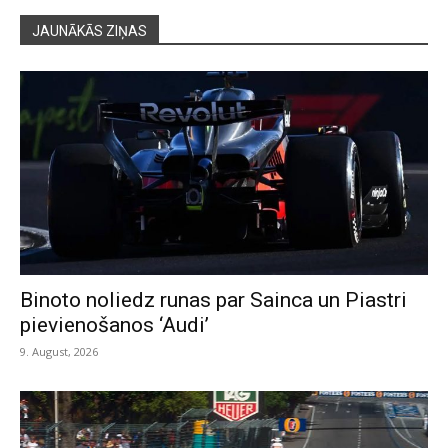
JAUNĀKĀS ZIŅAS
Binoto noliedz runas par Sainca un Piastri
pievienošanos ‘Audi’
9. August, 2026