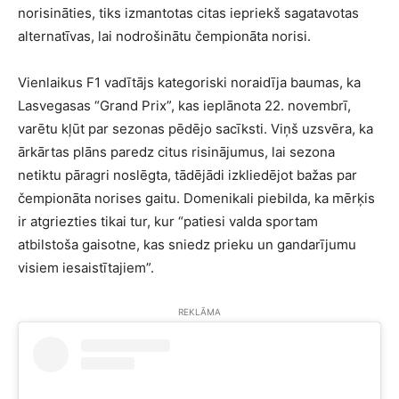
norisināties, tiks izmantotas citas iepriekš sagatavotas
alternatīvas, lai nodrošinātu čempionāta norisi.
Vienlaikus F1 vadītājs kategoriski noraidīja baumas, ka
Lasvegasas “Grand Prix”, kas ieplānota 22. novembrī,
varētu kļūt par sezonas pēdējo sacīksti. Viņš uzsvēra, ka
ārkārtas plāns paredz citus risinājumus, lai sezona
netiktu pāragri noslēgta, tādējādi izkliedējot bažas par
čempionāta norises gaitu. Domenikali piebilda, ka mērķis
ir atgriezties tikai tur, kur “patiesi valda sportam
atbilstoša gaisotne, kas sniedz prieku un gandarījumu
visiem iesaistītajiem”.
REKLĀMA