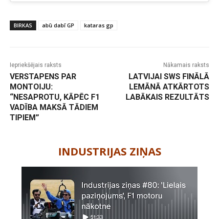
BIRKAS
abū dabī GP
kataras gp
Iepriekšējais raksts
Nākamais raksts
VERSTAPENS PAR
LATVIJAI SWS FINĀLĀ
MONTOIJU:
LEMĀNĀ ATKĀRTOTS
“NESAPROTU, KĀPĒC F1
LABĀKAIS REZULTĀTS
VADĪBA MAKSĀ TĀDIEM
TIPIEM”
-
INDUSTRIJAS ZIŅAS