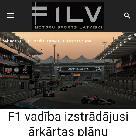
Sākums
F1
F1 vadība izstrādājusi ārkārtas plānu
F1 vadība izstrādājusi
ārkārtas plānu