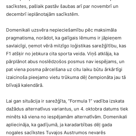
sacīkstes, pašlaik pastāv šaubas arī par novembrī un
decembrī ieplānotajām sacīkstēm.
Domenikali uzsvēra nepieciešamību pēc maksimāla
pragmatisma, norādot, ka galīgais lēmums ir jāpieņem
savlaicīgi, ņemot vērā milzīgo loģistikas sarežģītību, kas
F1 atšķir no jebkura cita sporta veida. Viņš atklāja, ka
pārplānot abus noslēdzošos posmus nav iespējams, un
pat viena posma pārcelšana uz citu laiku būtu ārkārtīgi
izaicinoša pieejamo vietu trūkuma dēļ čempionāta jau tā
blīvajā kalendārā.
Lai gan situācija ir sarežģīta, “Formula 1” vadība izskata
dažādus alternatīvus variantus, un 4. oktobra datums tiek
minēts kā viena no iespējamām alternatīvām. Domenikali
apliecināja, ka gadījumā, ja karadarbības dēļ gada
nogales sacīkstes Tuvajos Austrumos nevarēs