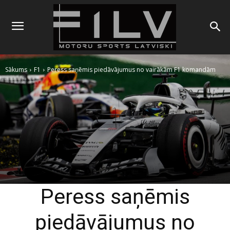
Sākums
F1
Peress saņēmis piedāvājumus no vairākām F1 komandām
Peress saņēmis
piedāvājumus no