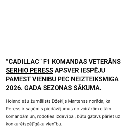
“CADILLAC” F1 KOMANDAS VETERĀNS
SERHIO PERESS
APSVER IESPĒJU
PAMEST VIENĪBU PĒC NEIZTEIKSMĪGA
2026. GADA SEZONAS SĀKUMA.
Holandiešu žurnālists Džekijs Martenss norāda, ka
Peress ir saņēmis piedāvājumus no vairākām citām
komandām un, rodoties izdevībai, būtu gatavs pāriet uz
konkurētspējīgāku vienību.