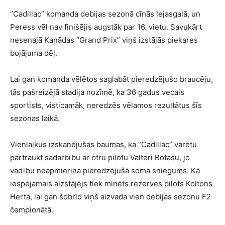
“Cadillac” komanda debijas sezonā cīnās lejasgalā, un
Peress vēl nav finišējis augstāk par 16. vietu. Savukārt
nesenajā Kanādas “Grand Prix” viņš izstājās piekares
bojājuma dēļ.
Lai gan komanda vēlētos saglabāt pieredzējušo braucēju,
tās pašreizējā stadija nozīmē, ka 36 gadus vecais
sportists, visticamāk, neredzēs vēlamos rezultātus šīs
sezonas laikā.
Vienlaikus izskanējušas baumas, ka “Cadillac” varētu
pārtraukt sadarbību ar otru pilotu Valteri Botasu, jo
vadību neapmierina pieredzējušā soma sniegums. Kā
iespējamais aizstājējs tiek minēts rezerves pilots Koltons
Herta, lai gan šobrīd viņš aizvada vien debijas sezonu F2
čempionātā.