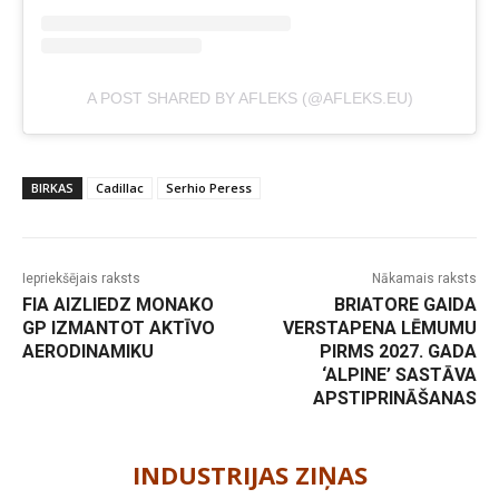
A POST SHARED BY AFLEKS (@AFLEKS.EU)
BIRKAS
Cadillac
Serhio Peress
Iepriekšējais raksts
Nākamais raksts
FIA AIZLIEDZ MONAKO
BRIATORE GAIDA
GP IZMANTOT AKTĪVO
VERSTAPENA LĒMUMU
AERODINAMIKU
PIRMS 2027. GADA
‘ALPINE’ SASTĀVA
APSTIPRINĀŠANAS
-
INDUSTRIJAS ZIŅAS