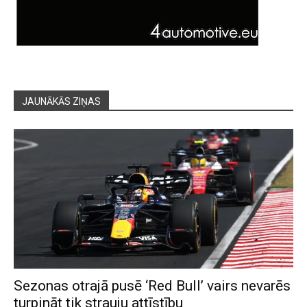
JAUNĀKĀS ZIŅAS
Sezonas otrajā pusē ‘Red Bull’ vairs nevarēs
turpināt tik strauju attīstību