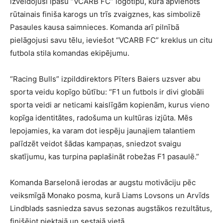
izveidojusi īpašu “VCARB FC” logotipu, kurā apvienots
rūtainais finiša karogs un trīs zvaigznes, kas simbolizē
Pasaules kausa saimnieces. Komanda arī pilnībā
pielāgojusi savu tēlu, ieviešot “VCARB FC” kreklus un citu
futbola stila komandas ekipējumu.
“Racing Bulls” izpilddirektors Pīters Baiers uzsver abu
sporta veidu kopīgo būtību: “F1 un futbols ir divi globāli
sporta veidi ar neticami kaislīgām kopienām, kurus vieno
kopīga identitātes, radošuma un kultūras izjūta. Mēs
lepojamies, ka varam dot iespēju jaunajiem talantiem
palīdzēt veidot šādas kampaņas, sniedzot svaigu
skatījumu, kas turpina paplašināt robežas F1 pasaulē.”
Komanda Barselonā ierodas ar augstu motivāciju pēc
veiksmīgā Monako posma, kurā Liams Lovsons un Arvīds
Lindblads sasniedza savus sezonas augstākos rezultātus,
finišējot piektajā un sestajā vietā.