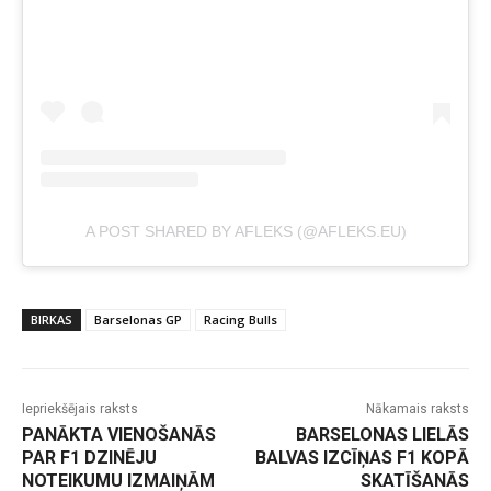
A POST SHARED BY AFLEKS (@AFLEKS.EU)
BIRKAS
Barselonas GP
Racing Bulls
Iepriekšējais raksts
Nākamais raksts
PANĀKTA VIENOŠANĀS
BARSELONAS LIELĀS
PAR F1 DZINĒJU
BALVAS IZCĪŅAS F1 KOPĀ
NOTEIKUMU IZMAIŅĀM
SKATĪŠANĀS