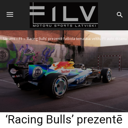
Sākums
F1
'Racing Bulls' prezentē futbola tematikai veltītu F1 auto dizainu
‘Racing Bulls’ prezentē