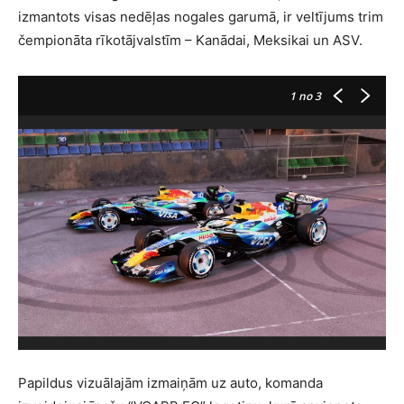
izmantots visas nedēļas nogales garumā, ir veltījums trim
čempionāta rīkotājvalstīm – Kanādai, Meksikai un ASV.
1
no 3
Papildus vizuālajām izmaiņām uz auto, komanda