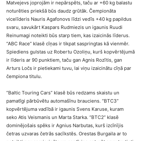
Matvejevs joprojām ir nepārspēts, taču ar +60 kg balastu
noturēties priekšā būs daudz grūtāk. Čempionāta
vicelīderis Nauris Agafonovs līdzi vedīs +40 kg papildus
svaru, savukārt Kaspars Rudmiezis un igaunis Ruudi
Reinumagi noteikti būs starp tiem, kas izaicinās līderus.
“ABC Race” klasē cīņas ir tikpat saspringtas kā vienmēr.
Spiediens gulstas uz Robertu Ozoliņu, kurš kopvērtējumā
ir līderis ar 90 punktiem, taču gan Agnis Rozītis, gan
Arturs Ločs ir pietiekami tuvu, lai viņu izaicinātu cīņā par
čempiona titulu.
“Baltic Touring Cars” klasē būs redzams skaistu un
pamatīgi pārbūvētu automašīnu brauciens. “BTC3”
kopvērtējuma vadībā ir igaunis Svens Karuse, kuram
seko Atis Veismanis un Marta Starka. “BTC2” klasē
dominējošais spēks ir Agnius Narbutas, kurš izcīnījis
četras uzvaras četrās sacīkstēs. Orestas Burgaila ar to