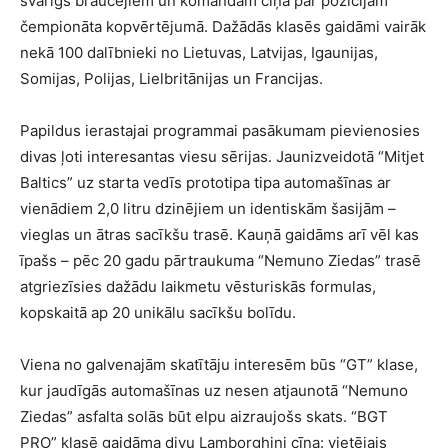
svarīgs braucējiem un komandām cīņā par pozīcijām
čempionāta kopvērtējumā. Dažādās klasēs gaidāmi vairāk
nekā 100 dalībnieki no Lietuvas, Latvijas, Igaunijas,
Somijas, Polijas, Lielbritānijas un Francijas.
Papildus ierastajai programmai pasākumam pievienosies
divas ļoti interesantas viesu sērijas. Jaunizveidotā “Mitjet
Baltics” uz starta vedīs prototipa tipa automašīnas ar
vienādiem 2,0 litru dzinējiem un identiskām šasijām –
vieglas un ātras sacīkšu trasē. Kauņā gaidāms arī vēl kas
īpašs – pēc 20 gadu pārtraukuma “Nemuno Ziedas” trasē
atgriezīsies dažādu laikmetu vēsturiskās formulas,
kopskaitā ap 20 unikālu sacīkšu bolīdu.
Viena no galvenajām skatītāju interesēm būs “GT” klase,
kur jaudīgās automašīnas uz nesen atjaunotā “Nemuno
Ziedas” asfalta solās būt elpu aizraujošs skats. “BGT
PRO” klasē gaidāma divu Lamborghini cīņa: vietējais