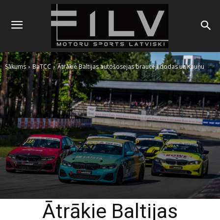
Sākums
BaTCC
Ātrākie Baltijas autošosejas braucēji dodas uz Kauņu
Ātrākie Baltijas