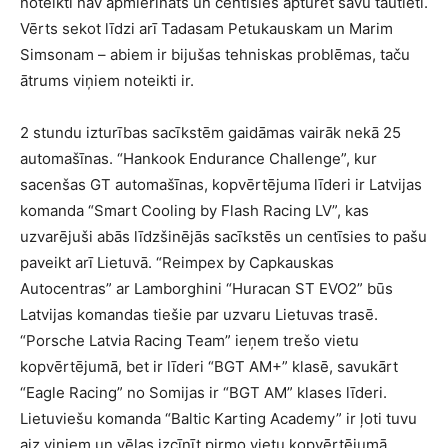
noteikti nav apmierināts un centīsies apturēt savu tautieti.
Vērts sekot līdzi arī Tadasam Petukauskam un Marim
Simsonam – abiem ir bijušas tehniskas problēmas, taču
ātrums viņiem noteikti ir.
2 stundu izturības sacīkstēm gaidāmas vairāk nekā 25
automašīnas. “Hankook Endurance Challenge”, kur
sacenšas GT automašīnas, kopvērtējuma līderi ir Latvijas
komanda “Smart Cooling by Flash Racing LV”, kas
uzvarējuši abās līdzšinējās sacīkstēs un centīsies to pašu
paveikt arī Lietuvā. “Reimpex by Capkauskas
Autocentras” ar Lamborghini “Huracan ST EVO2” būs
Latvijas komandas tiešie par uzvaru Lietuvas trasē.
“Porsche Latvia Racing Team” ieņem trešo vietu
kopvērtējumā, bet ir līderi “BGT AM+” klasē, savukārt
“Eagle Racing” no Somijas ir “BGT AM” klases līderi.
Lietuviešu komanda “Baltic Karting Academy” ir ļoti tuvu
aiz viņiem un vēlas izcīnīt pirmo vietu kopvērtējumā.