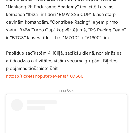
“Nankang 2h Endurance Academy” ieskaitē Latvijas
komanda “Ibiza” ir līderi “BMW 325 CUP” klasē starp
deviņām komandām. “Contribee Racing” ieņem pirmo
vietu “BMW Turbo Cup” kopvērtējumā, “RS Racing Team”
ir “BTC3” klases līderi, bet “MZGD” ir “V1600” līderi.
Papildus sacīkstēm 4. jūlijā, sacīkšu dienā, norisināsies
arī daudzas aktivitātes visām vecuma grupām. Biļetes
pieejamas tiešsaistē šeit:
https://ticketshop.lt/lt/events/107660
REKLĀMA