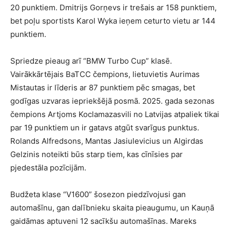
20 punktiem. Dmitrijs Gorņevs ir trešais ar 158 punktiem,
bet poļu sportists Karol Wyka ieņem ceturto vietu ar 144
punktiem.
Spriedze pieaug arī “BMW Turbo Cup” klasē.
Vairākkārtējais BaTCC čempions, lietuvietis Aurimas
Mistautas ir līderis ar 87 punktiem pēc smagas, bet
godīgas uzvaras iepriekšējā posmā. 2025. gada sezonas
čempions Artjoms Koclamazasvili no Latvijas atpaliek tikai
par 19 punktiem un ir gatavs atgūt svarīgus punktus.
Rolands Alfredsons, Mantas Jasiulevicius un Algirdas
Gelzinis noteikti būs starp tiem, kas cīnīsies par
pjedestāla pozīcijām.
Budžeta klase “V1600” šosezon piedzīvojusi gan
automašīnu, gan dalībnieku skaita pieaugumu, un Kauņā
gaidāmas aptuveni 12 sacīkšu automašīnas. Mareks