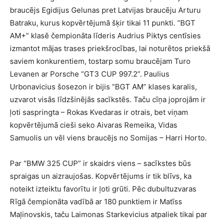
braucējs Egidijus Gelunas pret Latvijas braucēju Arturu
Batraku, kurus kopvērtējumā šķir tikai 11 punkti. “BGT
AM+” klasē čempionāta līderis Audrius Piktys centīsies
izmantot mājas trases priekšrocības, lai noturētos priekšā
saviem konkurentiem, tostarp somu braucējam Turo
Levanen ar Porsche “GT3 CUP 997.2”. Paulius
Urbonavicius šosezon ir bijis “BGT AM” klases karalis,
uzvarot visās līdzšinējās sacīkstēs. Taču cīņa joprojām ir
ļoti saspringta – Rokas Kvedaras ir otrais, bet viņam
kopvērtējumā cieši seko Aivaras Remeika, Vidas
Samuolis un vēl viens braucējs no Somijas – Harri Horto.
Par “BMW 325 CUP” ir skaidrs viens – sacīkstes būs
spraigas un aizraujošas. Kopvērtējums ir tik blīvs, ka
noteikt izteiktu favorītu ir ļoti grūti. Pēc dubultuzvaras
Rīgā čempionāta vadībā ar 180 punktiem ir Matīss
Maļinovskis, taču Laimonas Starkevicius atpaliek tikai par