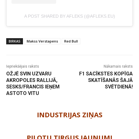
A POST SHARED BY AFLEKS (@AFLEKS.EU)
BIRKAS
Makss Verstapens
Red Bull
Iepriekšējais raksts
Nākamais raksts
OŽJĒ SVIN UZVARU
F1 SACĪKSTES KOPĪGA
AKROPOLES RALLIJĀ,
SKATĪŠANĀS ŠAJĀ
SESKS/FRANCIS IEŅEM
SVĒTDIENĀ!
-
ASTOTO VITU
INDUSTRIJAS ZIŅAS
PILOTU TIRGUS JAUNUMI