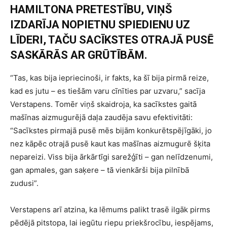
HAMILTONA PRETESTĪBU, VIŅŠ
IZDARĪJA NOPIETNU SPIEDIENU UZ
LĪDERI, TAČU SACĪKSTES OTRAJĀ PUSĒ
SASKĀRĀS AR GRŪTĪBĀM.
“Tas, kas bija iepriecinoši, ir fakts, ka šī bija pirmā reize,
kad es jutu – es tiešām varu cīnīties par uzvaru,” sacīja
Verstapens. Tomēr viņš skaidroja, ka sacīkstes gaitā
mašīnas aizmugurējā daļa zaudēja savu efektivitāti:
“Sacīkstes pirmajā pusē mēs bijām konkurētspējīgāki, jo
nez kāpēc otrajā pusē kaut kas mašīnas aizmugurē šķita
nepareizi. Viss bija ārkārtīgi sarežģīti – gan nelīdzenumi,
gan apmales, gan saķere – tā vienkārši bija pilnībā
zudusi”.
Verstapens arī atzina, ka lēmums palikt trasē ilgāk pirms
pēdējā pitstopa, lai iegūtu riepu priekšrocību, iespējams,