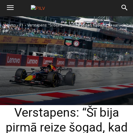
Sākums
F1
Verstapens: "Šī bija pirmā reize šogad, kad jutu, ka varu cīnīties
par...
Verstapens: “Šī bija
pirmā reize šogad, kad