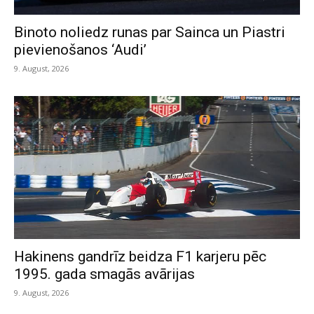
Binoto noliedz runas par Sainca un Piastri
pievienošanos ‘Audi’
9. August, 2026
Hakinens gandrīz beidza F1 karjeru pēc
1995. gada smagās avārijas
9. August, 2026