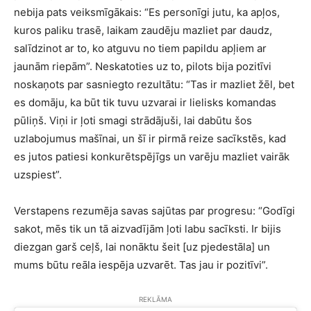
nebija pats veiksmīgākais: “Es personīgi jutu, ka apļos,
kuros paliku trasē, laikam zaudēju mazliet par daudz,
salīdzinot ar to, ko atguvu no tiem papildu apļiem ar
jaunām riepām”. Neskatoties uz to, pilots bija pozitīvi
noskaņots par sasniegto rezultātu: “Tas ir mazliet žēl, bet
es domāju, ka būt tik tuvu uzvarai ir lielisks komandas
pūliņš. Viņi ir ļoti smagi strādājuši, lai dabūtu šos
uzlabojumus mašīnai, un šī ir pirmā reize sacīkstēs, kad
es jutos patiesi konkurētspējīgs un varēju mazliet vairāk
uzspiest”.
Verstapens rezumēja savas sajūtas par progresu: “Godīgi
sakot, mēs tik un tā aizvadījām ļoti labu sacīksti. Ir bijis
diezgan garš ceļš, lai nonāktu šeit [uz pjedestāla] un
mums būtu reāla iespēja uzvarēt. Tas jau ir pozitīvi”.
REKLĀMA