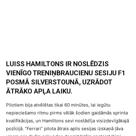
LUISS HAMILTONS IR NOSLĒDZIS
VIENĪGO TRENIŅBRAUCIENU SESIJU F1
POSMĀ SILVERSTOUNĀ, UZRĀDOT
ĀTRĀKO APĻA LAIKU.
Pilotiem bija atvēlētas tikai 60 minūtes, lai iegūtu
nepieciešamo ritmu pirms vēlāk šodien gaidāmās sprinta
kvalifikācijas, un Hamiltons sevi nostādīja visizdevīgākajā
pozīcijā. “Ferrari” pilota ātrais aplis sesijas izskaņā ļāva