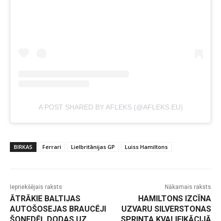
A POST SHARED BY AFLEKS (@AFLEKS.EU)
BIRKAS
Ferrari
Lielbritānijas GP
Luiss Hamiltons
Iepriekšējais raksts
Nākamais raksts
ĀTRĀKIE BALTIJAS
HAMILTONS IZCĪNA
AUTOŠOSEJAS BRAUCĒJI
UZVARU SILVERSTONAS
ŠONEDĒĻ DODAS UZ
SPRINTA KVALIFIKĀCIJĀ