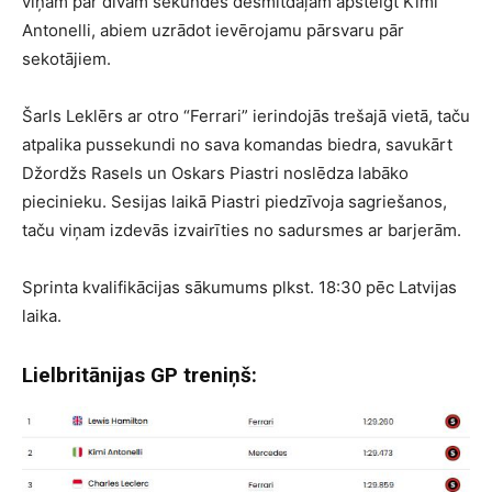
viņam par divām sekundes desmitdaļām apsteigt Kimi
Antonelli, abiem uzrādot ievērojamu pārsvaru pār
sekotājiem.
Šarls Leklērs ar otro “Ferrari” ierindojās trešajā vietā, taču
atpalika pussekundi no sava komandas biedra, savukārt
Džordžs Rasels un Oskars Piastri noslēdza labāko
piecinieku. Sesijas laikā Piastri piedzīvoja sagriešanos,
taču viņam izdevās izvairīties no sadursmes ar barjerām.
Sprinta kvalifikācijas sākumums plkst. 18:30 pēc Latvijas
laika.
Lielbritānijas GP treniņš: