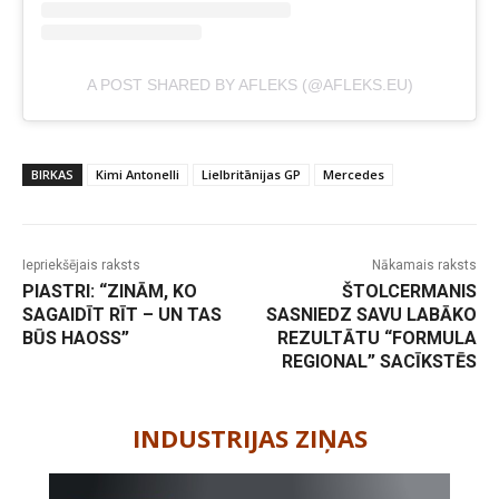
A POST SHARED BY AFLEKS (@AFLEKS.EU)
BIRKAS
Kimi Antonelli
Lielbritānijas GP
Mercedes
Iepriekšējais raksts
Nākamais raksts
PIASTRI: “ZINĀM, KO
ŠTOLCERMANIS
SAGAIDĪT RĪT – UN TAS
SASNIEDZ SAVU LABĀKO
BŪS HAOSS”
REZULTĀTU “FORMULA
REGIONAL” SACĪKSTĒS
-
INDUSTRIJAS ZIŅAS