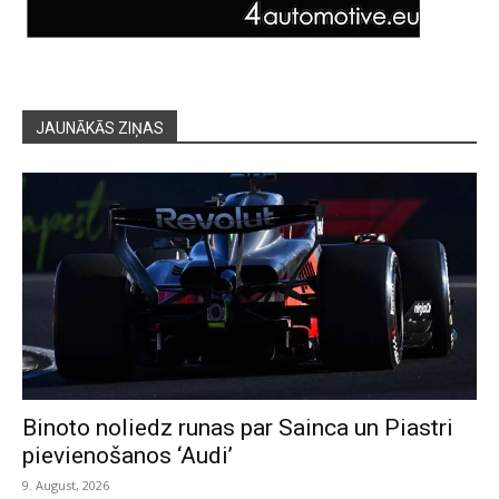
JAUNĀKĀS ZIŅAS
Binoto noliedz runas par Sainca un Piastri
pievienošanos ‘Audi’
9. August, 2026