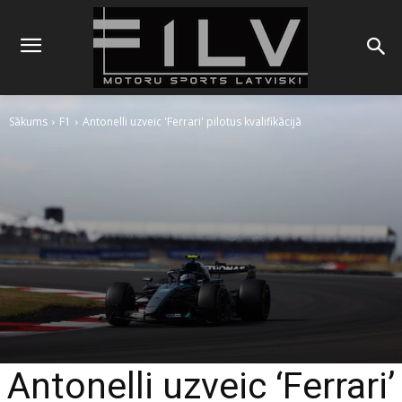
Sākums
F1
Antonelli uzveic 'Ferrari' pilotus kvalifikācijā
Antonelli uzveic ‘Ferrari’