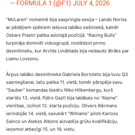
— FORMULA 1 (@F1)
JULY 4, 2026
“McLaren” nometnē bija saspringta sesija – Lando Noriss
ar pēdējiem spēkiem iekļuva labāko sešiniekā, kamēr
Oskars Piastri palika astotajā pozīcijā. “Racing Bulls”
turpināja dominēt vidusgrupā, noslēdzot pirmo
desmitnieku, kur Arvīds Lindblads bija nedaudz ātrāks par
Liamu Lovsonu.
Ārpus labāko desmitnieka Gabriela Bortoleto bija tuvu Q3
sasniegšanai, taču palika 11. vietā, tomēr pārspēja savu
“Sauber” komandas biedru Niko Hilkenbergu, kurš
startēs 13. vietā. Pjērs Gazlī bija labākais no “Alpine”
vienības, izcīnot 12. starta pozīciju. Olivers Bērmans
ierindojās 14. vietā, savukārt “Williams” piloti Karloss
Saincs un Alekss Albons aizvadīja grūtu kvalifikāciju,
ieņemot attiecīgi 15. un 16. vietu.