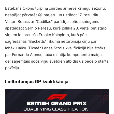
Estebans Okons turpina cīnīties ar neveiksmīgu sezonu,
nespējot pārvarēt Q1 barjeru un uzrādot 17. rezultātu.
Valteri Botass ar “Cadillac” parādīja solīdu sniegumu,
apsteidzot Serhio Peresu, kurš palika 20. vietā, bet starp
viņiem iespraucās Franko Kolapinto, kurš pēc
sagriešanās “Becketts” līkumā neturpināja cīņu par
labāku laiku. Tikmēr Lenss Strols kvalifikācijā bija ātrāks
par Fernando Alonso, taču dzinēja komponentu maiņas
dēļ saņemtais sods viņu svētdien atbīdīs uz pēdējo starta
pozīciju.
Lielbritānijas GP kvalifikācija: