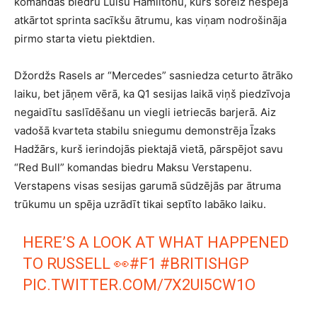
komandas biedru Luisu Hamiltonu, kurš šoreiz nespēja
atkārtot sprinta sacīkšu ātrumu, kas viņam nodrošināja
pirmo starta vietu piektdien.
Džordžs Rasels ar “Mercedes” sasniedza ceturto ātrāko
laiku, bet jāņem vērā, ka Q1 sesijas laikā viņš piedzīvoja
negaidītu saslīdēšanu un viegli ietriecās barjerā. Aiz
vadošā kvarteta stabilu sniegumu demonstrēja Īzaks
Hadžārs, kurš ierindojās piektajā vietā, pārspējot savu
“Red Bull” komandas biedru Maksu Verstapenu.
Verstapens visas sesijas garumā sūdzējās par ātruma
trūkumu un spēja uzrādīt tikai septīto labāko laiku.
HERE’S A LOOK AT WHAT HAPPENED
TO RUSSELL 👀
#F1
#BRITISHGP
PIC.TWITTER.COM/7X2UI5CW1O