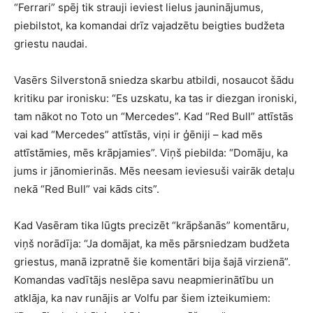
“Ferrari” spēj tik strauji ieviest lielus jauninājumus,
piebilstot, ka komandai drīz vajadzētu beigties budžeta
griestu naudai.
Vasērs Silverstonā sniedza skarbu atbildi, nosaucot šādu
kritiku par ironisku: “Es uzskatu, ka tas ir diezgan ironiski,
tam nākot no Toto un “Mercedes”. Kad “Red Bull” attīstās
vai kad “Mercedes” attīstās, viņi ir ģēniji – kad mēs
attīstāmies, mēs krāpjamies”. Viņš piebilda: “Domāju, ka
jums ir jānomierinās. Mēs neesam ieviesuši vairāk detaļu
nekā “Red Bull” vai kāds cits”.
Kad Vasēram tika lūgts precizēt “krāpšanās” komentāru,
viņš norādīja: “Ja domājat, ka mēs pārsniedzam budžeta
griestus, manā izpratnē šie komentāri bija šajā virzienā”.
Komandas vadītājs neslēpa savu neapmierinātību un
atklāja, ka nav runājis ar Volfu par šiem izteikumiem: