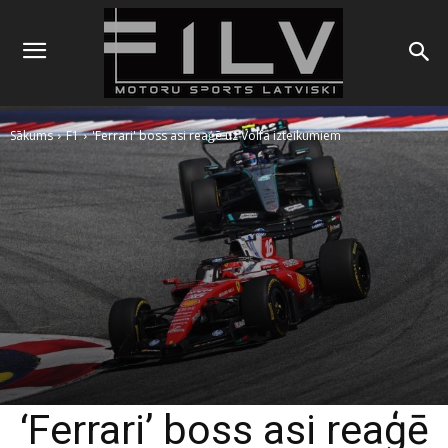
Sākums
F1
'Ferrari' boss asi reaģē uz Volfa izteikumiem
‘Ferrari’ boss asi reaģē