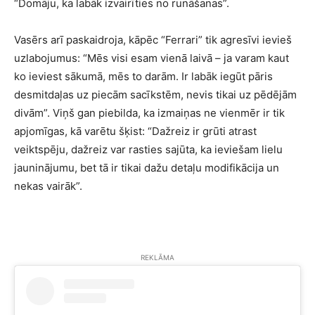
“Domāju, ka labāk izvairīties no runāšanas”.
Vasērs arī paskaidroja, kāpēc “Ferrari” tik agresīvi ievieš
uzlabojumus: “Mēs visi esam vienā laivā – ja varam kaut
ko ieviest sākumā, mēs to darām. Ir labāk iegūt pāris
desmitdaļas uz piecām sacīkstēm, nevis tikai uz pēdējām
divām”. Viņš gan piebilda, ka izmaiņas ne vienmēr ir tik
apjomīgas, kā varētu šķist: “Dažreiz ir grūti atrast
veiktspēju, dažreiz var rasties sajūta, ka ieviešam lielu
jauninājumu, bet tā ir tikai dažu detaļu modifikācija un
nekas vairāk”.
REKLĀMA