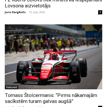
Lovsona aizvietotājs
Juris Dargēvičs
-
15. July, 2026
0
Featured
Tomass Štolcermanis: “Pirms nākamajām
sacīkstēm turam galvas augšā”