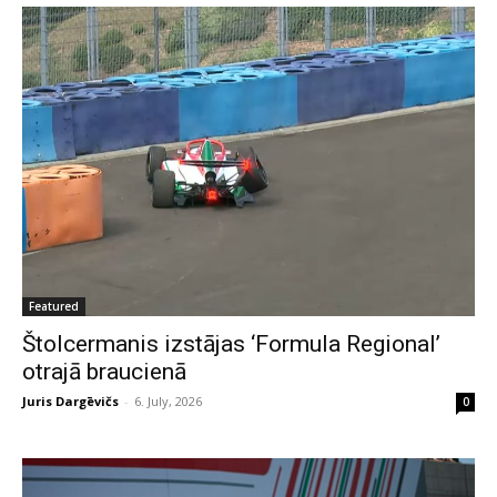
Featured
Štolcermanis izstājas ‘Formula Regional’
otrajā braucienā
Juris Dargēvičs
-
6. July, 2026
0