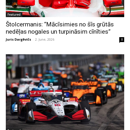
Featured
Štolcermanis: “Mācīsimies no šīs grūtās
nedēļas nogales un turpināsim cīnīties”
Juris Dargēvičs
-
2. June, 2026
0