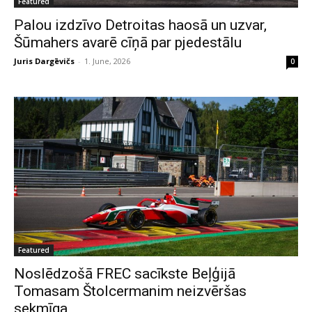
Featured
Palou izdzīvo Detroitas haosā un uzvar,
Šūmahers avarē cīņā par pjedestālu
Juris Dargēvičs
-
1. June, 2026
0
Featured
Noslēdzošā FREC sacīkste Beļģijā
Tomasam Štolcermanim neizvēršas
sekmīga