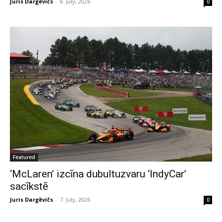
Juris Dargēvičs
-
8. July, 2026
0
Featured
‘McLaren’ izcīna dubultuzvaru ‘IndyCar’
sacīkstē
Juris Dargēvičs
-
7. July, 2026
0