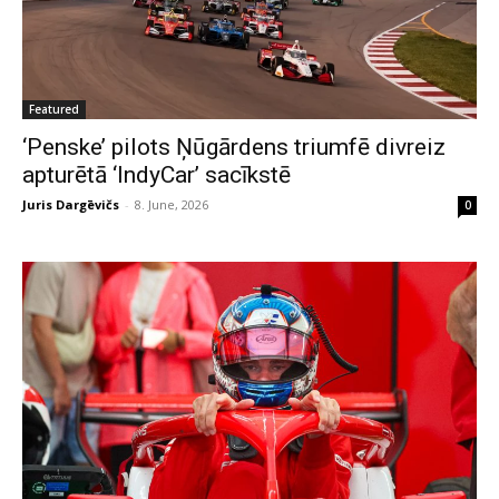
Featured
‘Penske’ pilots Ņūgārdens triumfē divreiz
apturētā ‘IndyCar’ sacīkstē
Juris Dargēvičs
-
8. June, 2026
0