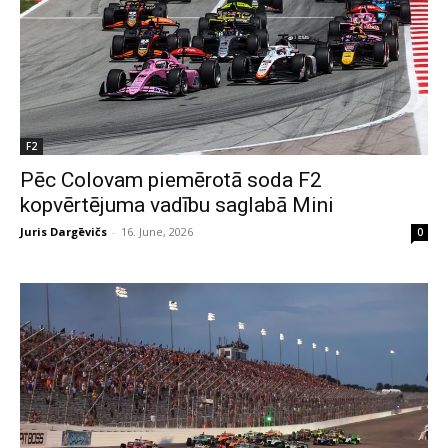
F2
Pēc Colovam piemērotā soda F2
kopvērtējuma vadību saglabā Mini
Juris Dargēvičs
-
16. June, 2026
0