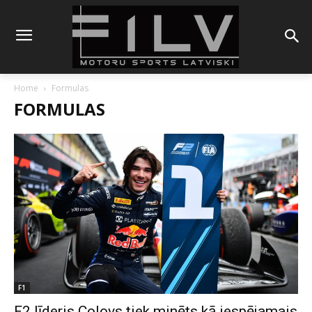
Home
Formulas
FORMULAS
F1
F2 līderis Colovs tiek minēts kā iespējamais