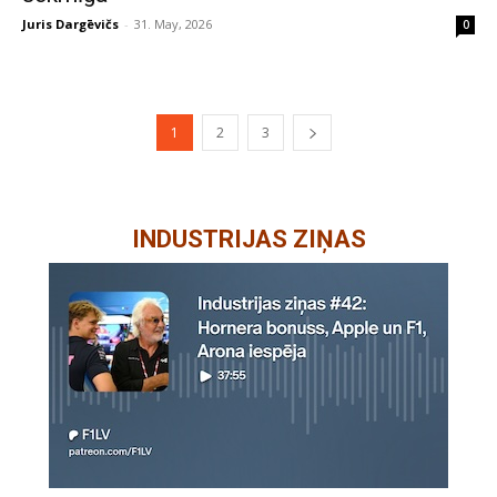
Juris Dargēvičs
-
31. May, 2026
0
1
2
3
INDUSTRIJAS ZIŅAS